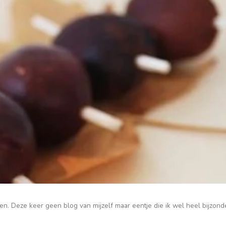
. Deze keer geen blog van mijzelf maar eentje die ik wel heel bijzond