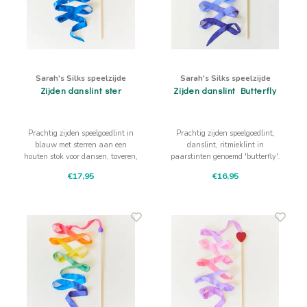
Sarah's Silks speelzijde
Sarah's Silks speelzijde
Zijden danslint ster
Zijden danslint Butterfly
Prachtig zijden speelgoedlint in
Prachtig zijden speelgoedlint,
blauw met sterren aan een
danslint, ritmieklint in
houten stok voor dansen, toveren,
paarstinten genoemd 'butterfly'.
en meer! Met gele ster als
Met dit lint voel je je vast als een
€17,95
€16,95
stopkraal.
vlinder zo vrij!