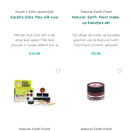
Sarah's Silks speelzijde
Natural Earth Paint
Sarah's Silks Play silk vuur
Natural Earth Paint make-
up kwastjes set
Met een stuk fijne stof is het
Vijf-delige set make-up kwastjes
altijd leuk spelen! Met deze
geschikt voor de Natural Earth
playsilk in vurige roodtint kan je
Face Paint schmink, gemaakt
eindeloos fantaseren!
van bamboe, mais en gerecyceld
€24,95
€5,95
aluminium.
Natural Earth Paint
Natural Earth Paint