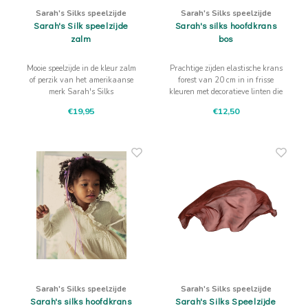
Sarah's Silks speelzijde
Sarah's Silks speelzijde
Sarah's Silk speelzijde
Sarah's silks hoofdkrans
zalm
bos
Mooie speelzijde in de kleur zalm
Prachtige zijden elastische krans
of perzik van het amerikaanse
forest van 20 cm in in frisse
merk Sarah's Silks
kleuren met decoratieve linten die
met een roosje zijn vastgezet.
€19,95
€12,50
Sarah's Silks speelzijde
Sarah's Silks speelzijde
Sarah's silks hoofdkrans
Sarah's Silks Speelzijde