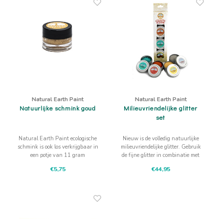
Natural Earth Paint
Natural Earth Paint
Natuurlijke schmink goud
Milieuvriendelijke glitter
set
Natural Earth Paint ecologische
Nieuw is de volledig natuurlijke
schmink is ook los verkrijgbaar in
milieuvriendelijke glitter. Gebruik
een potje van 11 gram
de fijne glitter in combinatie met
natuurlijke goudkleurige schmink
de Natural Earth Paint schmink
€5,75
€44,95
of op zichzelf.