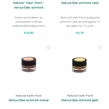
Natural Face Paint -
Natuurlijke schmink rood
natuurlijke schmink
Zowel voor kinderen als
Natural Earth Paint ecologische
volwassenen is dit een
schmink is ook los verkrijgbaar in
professionele ecologische en
een potje van 11 gram
huidvriendelijke schmink
natuurlijke rode schmink
€29,95
€5,75
gebaseerd op natuurlijke
ingrediënten uit de aarde
Natural Earth Paint
Natural Earth Paint
Natuurlijke schmink oranje
Natuurlijke schmink geel