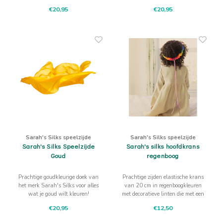
spelvormen en fantasiespel.
€20,95
€20,95
Sarah's Silks speelzijde
Sarah's Silks speelzijde
Sarah's Silks Speelzijde
Sarah's silks hoofdkrans
Goud
regenboog
Prachtige goudkleurige doek van
Prachtige zijden elastische krans
het merk Sarah's Silks voor alles
van 20 cm in regenboogkleuren
wat je goud wilt kleuren!
met decoratieve linten die met een
roosje zijn vastgezet.
€20,95
€12,50