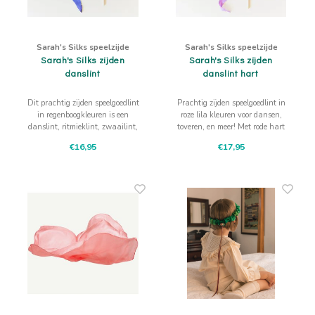
Sarah's Silks speelzijde
Sarah's Silks speelzijde
Sarah's Silks zijden
Sarah's Silks zijden
danslint
danslint hart
Dit prachtig zijden speelgoedlint
Prachtig zijden speelgoedlint in
in regenboogkleuren is een
roze lila kleuren voor dansen,
danslint, ritmieklint, zwaailint,
toveren, en meer! Met rode hart
wat je maar wilt, aan een
als stopkraal.
€16,95
€17,95
houten stok voor dansen, toveren,
en meer!