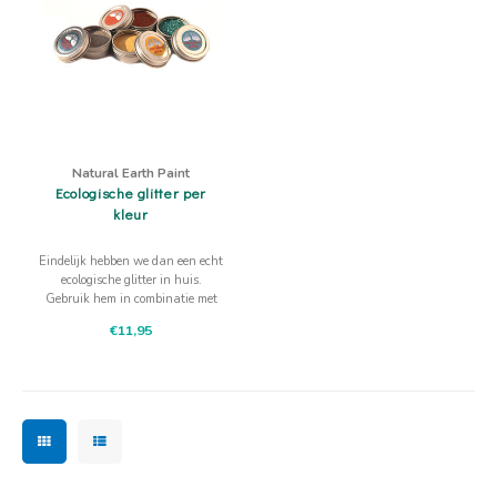
Natural Earth Paint
Ecologische glitter per
kleur
Eindelijk hebben we dan een echt
ecologische glitter in huis.
Gebruik hem in combinatie met
de Natural Earth Paint schmink
€11,95
of op zichzelf.