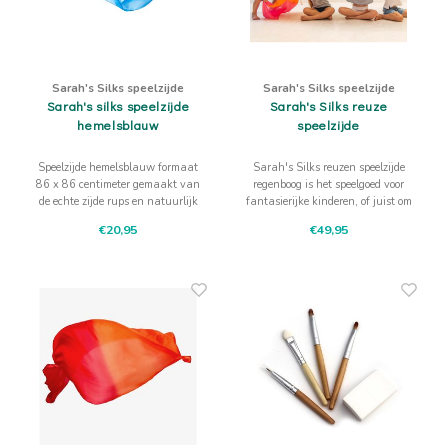
Sarah's Silks speelzijde
Sarah's Silks speelzijde
Sarah's silks speelzijde
Sarah's Silks reuze
hemelsblauw
speelzijde
Speelzijde hemelsblauw formaat
Sarah's Silks reuzen speelzijde
86 x 86 centimeter gemaakt van
regenboog is het speelgoed voor
de echte zijde rups en natuurlijk
fantasierijke kinderen, of juist om
gekleurd
ze te inspireren!
€20,95
€49,95