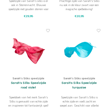
Speelzijde van Sarah's silks is er
Prachtige zijde van Sarah's Silks
ook in Sterrennacht. Blauwe
nu ook in de kleur zwart voor een
speelzijde met gouden sterren voor
magische spelbeleving!
een nachtelijk sterrenspel boven
€29,95
€20,95
je bed!
Sarah's Silks speelzijde
Sarah's Silks speelzijde
Sarah's Silks Speelzijde
Sarah's Silks Speelzijde
rood violet
turquoise
Speeldoek van het merk Sarah's
Speelzijde van Sarah's Silks is
Silks is gemaakt van echte zijde
echte zijde en voelt zacht en
en inspireren tot fantasierijk spel!
soepel aan. Geschikt voor allerlei