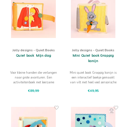
Jolly designs - Quiet Books
Jolly designs - Quiet Books
Quiet book Mijn dag
Mini Quiet book Grappig
konijn
Voor kleine handen die verlangen
Mini quiet book Grappig konijn is
naar grote avonturen. Een
een interactief boekje gemaakt
activiteitenboek met leerzame
van vilt met heel veel sensorische
avonturen uit het dagelijks leven!
uitdagingen waarbij aanraken,
€89,99
€49,95
trekken, drukken, schuiven de
fijne motoriek, concentratie en het
logisch denken bevordert