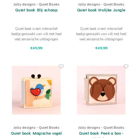
Jolly designs - Quiet Books
Jolly designs - Quiet Books
Quiet book Blij schaap
Quiet book Vrolijke Jungle
Quiet book is een interactief
Quiet book is een interactief
boekje gemaakt van vilt met heel
boekje gemaakt van vilt met heel
veel sensorische uitdagingen
veel sensorische uitdagingen
waarbij aanraken, trekken,
waarbij aanraken, trekken,
€49,99
€49,99
drukken, schuiven de fijne
drukken, schuiven de fijne
motoriek, concentratie en het
motoriek, concentratie en het
logisch denken bevordert
logisch denken bevordert
Jolly designs - Quiet Books
Jolly designs - Quiet Books
Quiet book Magische vogel
Quiet book Peek a boo -