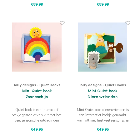
uitdagingen waarbij aanraken,
met fantasie kun je overal
€89,99
€89,99
trekken, drukken, schuiven de
naartoe reizen.
fijne motoriek, concentratie en het
logisch denken bevordert
Jolly designs - Quiet Books
Jolly designs - Quiet Books
Mini Quiet book
Mini Quiet book
Zonneschijn
Dierenvrienden
Quiet book is een interactief
Mini Quiet book dierenvrienden is
boekje gemaakt van vilt met heel
een interactief boekje gemaakt
veel sensorische uitdagingen
van vilt met heel veel sensorische
waarbij aanraken, trekken,
uitdagingen waarbij aanraken,
€49,95
€49,95
drukken, schuiven de fijne
trekken, drukken, schuiven de
motoriek, concentratie en het
fijne motoriek, concentratie en het