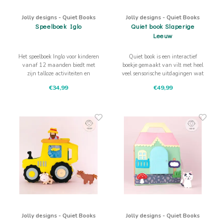
Jolly designs - Quiet Books
Jolly designs - Quiet Books
Speelboek Iglo
Quiet book Slaperige
Leeuw
Het speelboek Inglo voor kinderen
Quiet book is een interactief
vanaf 12 maanden biedt met
boekje gemaakt van vilt met heel
zijn talloze activiteiten en
veel sensorische uitdagingen wat
kleurrijke materialen veel plezier
aanraken, trekken, drukken,
€34,99
€49,99
en verfijnt de motoriek.
schuiven de fijne motoriek,
concentratie en het logisch
denken bevordert
Jolly designs - Quiet Books
Jolly designs - Quiet Books