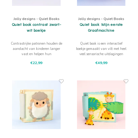
Jolly designs - Quiet Books
Jolly designs - Quiet Books
Quiet book contrast zwart-
Quiet book Mijn eerste
wit boekje
Graafmachine
Contrastrijke patronen houden de
Quiet book is een interactief
aandacht van kinderen langer
boekje gemaakt van vilt met heel
vast en helpen hun
veel sensorische uitdagingen
concentratievermogen te
waarbij aanraken, trekken,
€22,99
€49,99
versterken. Op speelse wijze train
drukken, schuiven de fijne
je concentratie in deze vroege
motoriek, concentratie en het
ontwikkelingsfase.
logisch denken bevordert