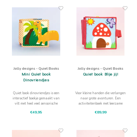
logisch denken bevordert
logisch denken bevordert
Jolly designs - Quiet Books
Jolly designs - Quiet Books
Mini Quiet book
Quiet book Blije jij!
Dinovriendjes
Quiet book dinovriendjes is een
Voor kleine handen die verlangen
interactief boekje gemaakt van
naar grote avonturen. Een
vilt met heel veel sensorische
activiteitenboek met leerzame
uitdagingen waarbij aanraken,
avonturen uit het dagelijks leven!
€49,95
€89,99
trekken, drukken, schuiven de
fijne motoriek, concentratie en het
logisch denken bevordert