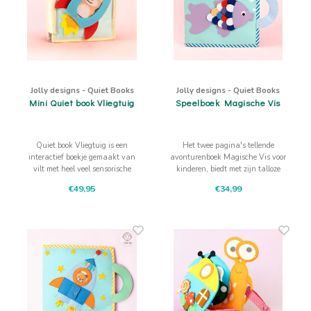
Jolly designs - Quiet Books
Jolly designs - Quiet Books
Mini Quiet book Vliegtuig
Speelboek Magische Vis
Quiet book Vliegtuig is een
Het twee pagina's tellende
interactief boekje gemaakt van
avonturenboek Magische Vis voor
vilt met heel veel sensorische
kinderen, biedt met zijn talloze
uitdagingen waarbij aanraken,
activiteiten en kleurrijke
€49,95
€34,99
trekken, drukken, schuiven de
materialen veel plezier en verfijnt
fijne motoriek, concentratie en het
de motoriek.
logisch denken bevordert