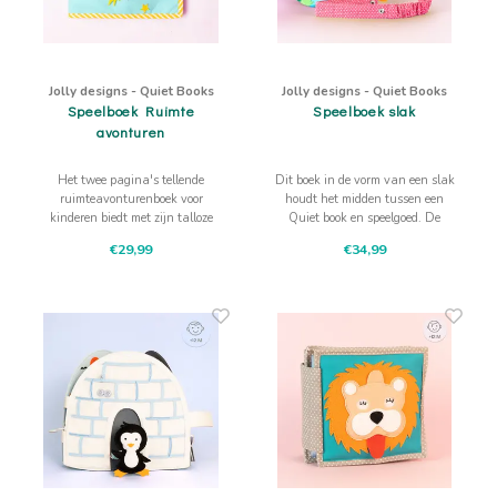
Jolly designs - Quiet Books
Jolly designs - Quiet Books
Speelboek Ruimte
Speelboek slak
avonturen
Het twee pagina's tellende
Dit boek in de vorm van een slak
ruimteavonturenboek voor
houdt het midden tussen een
kinderen biedt met zijn talloze
Quiet book en speelgoed. De
activiteiten en kleurrijke
talloze activiteiten en kleurrijke
€29,99
€34,99
materialen veel plezier en verfijnt
materialen zorgen voor veel
de motoriek.
plezier en het verfijnt de motoriek.