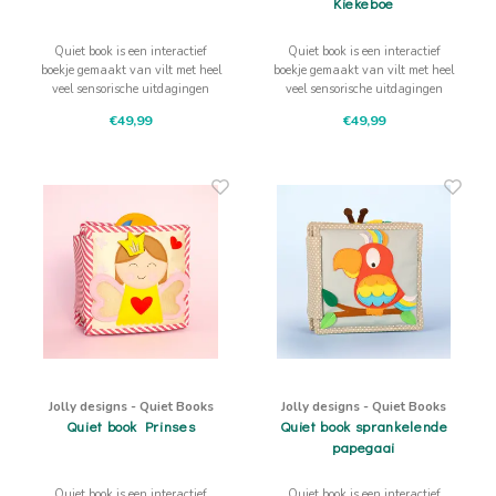
Kiekeboe
Quiet book is een interactief
Quiet book is een interactief
boekje gemaakt van vilt met heel
boekje gemaakt van vilt met heel
veel sensorische uitdagingen
veel sensorische uitdagingen
waarbij aanraken, trekken,
waarbij aanraken, trekken,
€49,99
€49,99
drukken, schuiven de fijne
drukken, schuiven de fijne
motoriek, concentratie en het
motoriek, concentratie en het
logisch denken bevordert
logisch denken bevordert
Jolly designs - Quiet Books
Jolly designs - Quiet Books
Quiet book Prinses
Quiet book sprankelende
papegaai
Quiet book is een interactief
Quiet book is een interactief