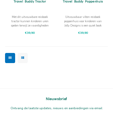
Travel Buddy Tractor
Travel Buddy Poppenhuis
Met dit uitvouwbare reisboek
Uitvouwbaar vilten reisboek
tractor kunnen kinderen uren
poppenhuis voor kinderen van
spelen terwijl ze vaardigheden
Jolly Designs is een quiet book
ontwikkelen. Deze travel bddy is
met activiteiten en kleurrijke
€39,90
€39,90
perfect voor onderweg.
materialen om de motoriek te
verfijnen
Nieuwsbrief
Ontvang de laatste updates, nieuws en aanbiedingen via email