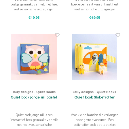
boekje gemaakt van vilt met heel
boekje gemaakt van vilt met heel
veel sensorische uitdagingen
veel sensorische uitdagingen
waarbij aanraken, trekken,
waarbij aanraken, trekken,
€49,95
€49,95
drukken, schuiven de fijne
drukken, schuiven de fijne
motoriek, concentratie en het
motoriek, concentratie en het
logisch denken bevordert
logisch denken bevordert
Jolly designs - Quiet Books
Jolly designs - Quiet Books
Quiet book jonge uil pastel
Quiet book Globetrotter
Quiet book jonge uil is een
Voor kleine handen die verlangen
interactief boek gemaakt van vilt
naar grote avonturen. Een
met heel veel sensorische
activiteitenboek dat laat zien: