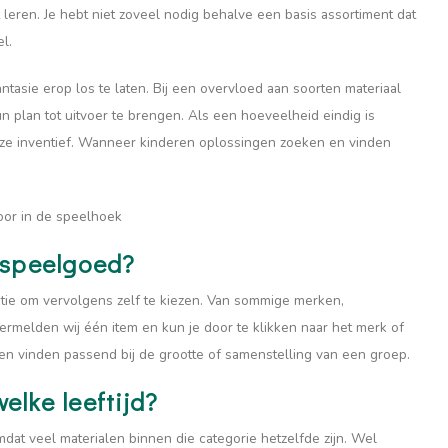
t leren. Je hebt niet zoveel nodig behalve een basis assortiment dat
l.
tasie erop los te laten. Bij een overvloed aan soorten materiaal
 plan tot uitvoer te brengen. Als een hoeveelheid eindig is
ze inventief. Wanneer kinderen oplossingen zoeken en vinden
voor in de speelhoek
sspeelgoed?
atie om vervolgens zelf te kiezen. Van sommige merken,
vermelden wij één item en kun je door te klikken naar het merk of
en vinden passend bij de grootte of samenstelling van een groep.
elke leeftijd?
at veel materialen binnen die categorie hetzelfde zijn. Wel