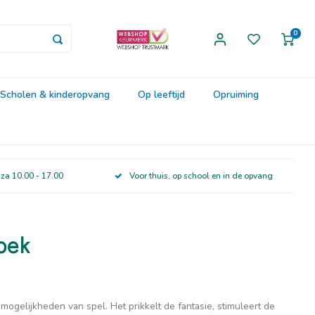
0
Scholen & kinderopvang
Op leeftijd
Opruiming
 za 10.00 - 17.00
Voor thuis, op school en in de opvang
oek
mogelijkheden van spel. Het prikkelt de fantasie, stimuleert de