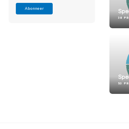
Abonneer
Spe
38 P
Spe
53 P