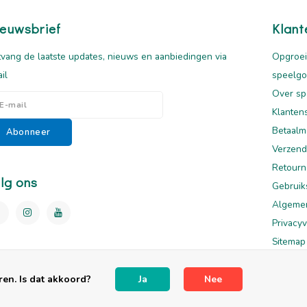
euwsbrief
Klant
vang de laatste updates, nieuws en aanbiedingen via
Opgroei
il
speelg
Over sp
Klanten
Betaalm
Abonneer
Verzend
Retourn
lg ons
Gebruik
Algeme
Privacyv
Sitemap
Disclai
en. Is dat akkoord?
Ja
Nee