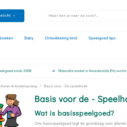
elicht
rboeken
Baby
Ontwikkeling kind
Speelgoed tips
peelgoed sinds 2008
Sfeervolle winkel in Noordwolde (Frl) wo tm
cholen & kinderopvang
Basis voor - De speelhoek
Basis voor de - Speelh
Wat is basisspeelgoed?
Ons basisspeelgoed legt de grondslag voor allerlei 