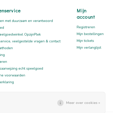
enservice
Mijn
account
en met duurzaam en verantwoord
Registreren
oed
Mijn bestellingen
eelgoedwinkel OpzijnPlek
Mijn tickets
service, veelgestelde vragen & contact
Mijn verlanglijst
ethoden
ing
eren
saanwijzing echt speelgoed
ne voorwaarden
erklaring
mer
Meer over cookies »