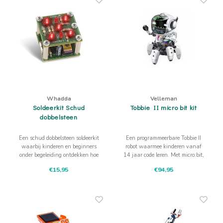
Whadda
Velleman
Soldeerkit Schud
Tobbie II micro bit kit
dobbelsteen
Een schud dobbelsteen soldeerkit
Een programmeerbare Tobbie II
waarbij kinderen en beginners
robot waarmee kinderen vanaf
onder begeleiding ontdekken hoe
14 jaar code leren. Met micro:bit,
beweging en leds samen een
sensoren en beweging wordt
€15,95
€94,95
dobbelsteen vormen.
robotica een eigen project.