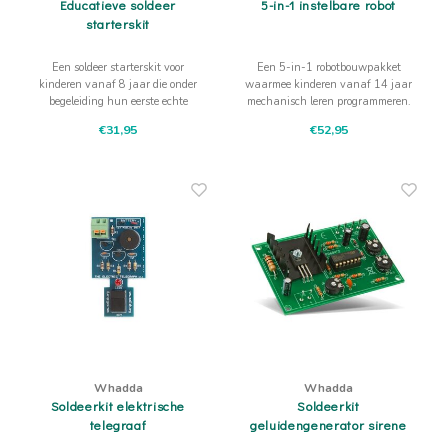
Educatieve soldeer
5-in-1 instelbare robot
starterskit
Een soldeer starterskit voor
Een 5-in-1 robotbouwpakket
kinderen vanaf 8 jaar die onder
waarmee kinderen vanaf 14 jaar
begeleiding hun eerste echte
mechanisch leren programmeren.
elektronica-project maken. Met
Met pinnen, beweging en vijf
€31,95
€52,95
twee minikits, soldeerbout en
modellen wordt code iets dat je
ruimte om rustig te oefenen.
met je handen instelt.
Whadda
Whadda
Soldeerkit elektrische
Soldeerkit
telegraaf
geluidengenerator sirene