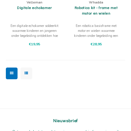
Velleman
Whadda
Digitale echokamer
Robotica kit - frame met
motor en wielen
Een digitale echokamer soldeerkit
Een robotica basisframe met
waarmee kinderen en jongeren
motor en wielen waarmee
onder begeleiding ontdekken hoe
kinderen onder begeleiding een
elektronica geluid kan
eigen bewegend project kunnen
€19,95
€28,95
veranderen. Na het bouwen kun
opbouwen. Mooi als startpunt
je luisteren, vergelijken en testen.
voor wie verder wil bouwen aan
robotica.
Nieuwsbrief