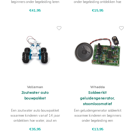
beginners onder begeleiding leren
onder begeleiding ontdekken hoe
kijken, verbinden en bouwen.
een eenvoudige schakeling
€41,95
€15,95
Voor rustige eerste stappen in
reageert. Eerst zorgvuldig
solderen en elektronica.
bouwen, daarna testen wat er
gebeurt.
Velleman
Whadda
Zoutwater auto
Soldeerkit
bouwpakket
geluidengenerator,
stoomlocomotief
Een zoutwater auto bouwpakket
Een geluidengenerator soldeerkit
waarmee kinderen vanaf 14 jaar
waarmee kinderen en beginners
ontdekken hoe water, zout en
onder begeleiding een
techniek samen beweging
stoomlocomotiefgeluid bouwen en
€35,95
€13,95
maken. De terreinwagen rijdt
daarna beluisteren.