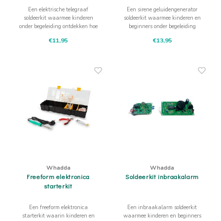
Een elektrische telegraaf
Een sirene geluidengenerator
soldeerkit waarmee kinderen
soldeerkit waarmee kinderen en
onder begeleiding ontdekken hoe
beginners onder begeleiding
signalen, contact en geluid
ontdekken hoe elektronica geluid
€11,95
€13,95
samen een boodschap kunnen
kan maken.
vormen.
Whadda
Whadda
Freeform elektronica
Soldeerkit inbraakalarm
starterkit
Een freeform elektronica
Een inbraakalarm soldeerkit
starterkit waarin kinderen en
waarmee kinderen en beginners