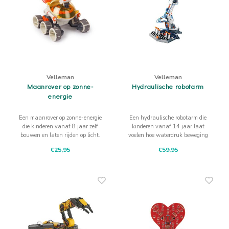
Velleman
Velleman
Maanrover op zonne-
Hydraulische robotarm
energie
Een maanrover op zonne-energie
Een hydraulische robotarm die
die kinderen vanaf 8 jaar zelf
kinderen vanaf 14 jaar laat
bouwen en laten rijden op licht.
voelen hoe waterdruk beweging
Mooi om te testen bij het raam,
maakt. Bouwen, pompen, grijpen
€25,95
€59,95
buiten in de zon en overal waar
en ontdekken hoe techniek
nieuwsgierigheid begint.
reageert op je handen.