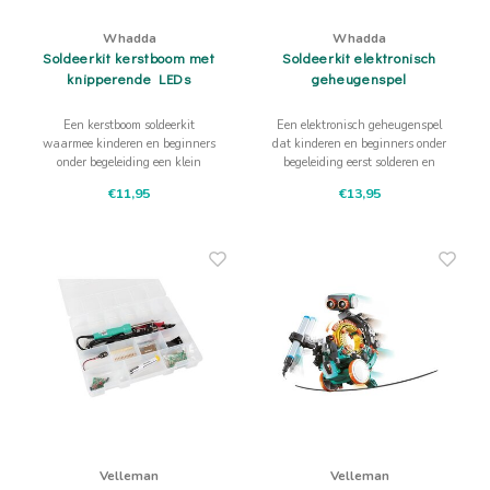
Whadda
Whadda
Soldeerkit kerstboom met
Soldeerkit elektronisch
knipperende LEDs
geheugenspel
Een kerstboom soldeerkit
Een elektronisch geheugenspel
waarmee kinderen en beginners
dat kinderen en beginners onder
onder begeleiding een klein
begeleiding eerst solderen en
lichtproject maken. De
daarna spelen. Techniek krijgt
€11,95
€13,95
knipperende leds geven meteen
meteen betekenis wanneer licht,
een zichtbaar resultaat.
geheugen en reactie
samenkomen.
Velleman
Velleman