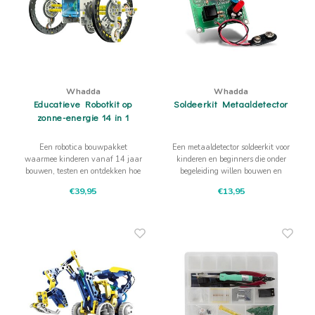
Whadda
Whadda
Educatieve Robotkit op
Soldeerkit Metaaldetector
zonne-energie 14 in 1
Een robotica bouwpakket
Een metaaldetector soldeerkit voor
waarmee kinderen vanaf 14 jaar
kinderen en beginners die onder
bouwen, testen en ontdekken hoe
begeleiding willen bouwen en
beweging ontstaat. Voor
daarna ontdekken hoe
€39,95
€13,95
nieuwsgierige makers die
elektronica op metaal reageert.
techniek graag met hun handen
begrijpen.