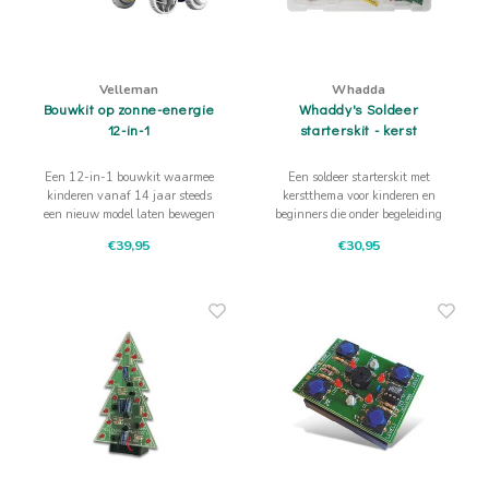
Velleman
Whadda
Bouwkit op zonne-energie
Whaddy's Soldeer
12-in-1
starterskit - kerst
Een 12-in-1 bouwkit waarmee
Een soldeer starterskit met
kinderen vanaf 14 jaar steeds
kerstthema voor kinderen en
een nieuw model laten bewegen
beginners die onder begeleiding
met zon en waterkracht. Van
een eerste lichtproject willen
€39,95
€30,95
robot tot dier: bouwen,
maken en testen.
veranderen en opnieuw proberen.