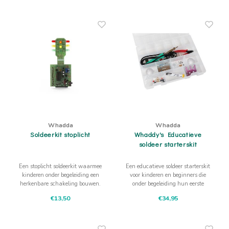
zonder batterijen en geeft vanzelf
aanleiding tot testen.
Whadda
Whadda
Soldeerkit stoplicht
Whaddy's Educatieve
soldeer starterskit
Een stoplicht soldeerkit waarmee
Een educatieve soldeer starterskit
kinderen onder begeleiding een
voor kinderen en beginners die
herkenbare schakeling bouwen.
onder begeleiding hun eerste
Rood, oranje en groen maken
elektronica-projecten maken.
€13,50
€34,95
elektronica direct zichtbaar.
Rustig kijken, plaatsen,
verbinden en testen.