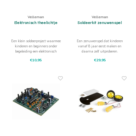
Velleman
Velleman
Elektronisch theelichtje
Soldeerkit zenuwenspel
Een klein soldeerproject waarmee
Een zenuwenspel dat kinderen
kinderen en beginners onder
vanaf 8 jaar eerst maken en
begeleiding een elektronisch
daarna zelf uitproberen.
theelichtje laten branden. Met
Elektronica, knutselen en vaste
€10,95
€29,95
een gele led wordt een eenvoudige
hand komen samen in twee DIY-
schakeling meteen zichtbaar.
spellen.