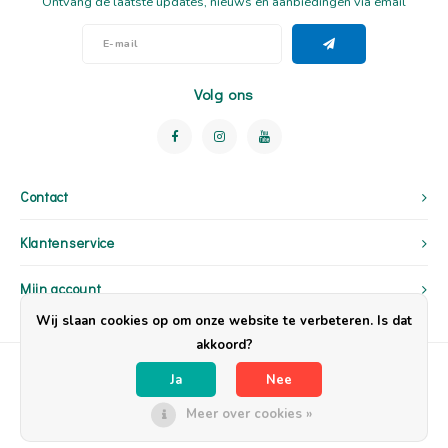
Ontvang de laatste updates, nieuws en aanbiedingen via email
Volg ons
Contact
Klantenservice
Mijn account
Wij slaan cookies op om onze website te verbeteren. Is dat
akkoord?
Ja
Nee
Meer over cookies »
© Copyright 2026 OpzijnPlek - Powered by
Lightspeed
- Theme by
Shopmonkey