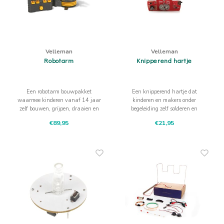
Velleman
Velleman
Robotarm
Knipperend hartje
Een robotarm bouwpakket
Een knipperend hartje dat
waarmee kinderen vanaf 14 jaar
kinderen en makers onder
zelf bouwen, grijpen, draaien en
begeleiding zelf solderen en
testen. Met vijf motoren en een
daarna zien reageren op
€89,95
€21,95
verlichte grijper wordt robotica
beweging. Met rode leds en
iets dat je echt kunt bedienen.
infrarood wordt elektronica
zichtbaar en verrassend.