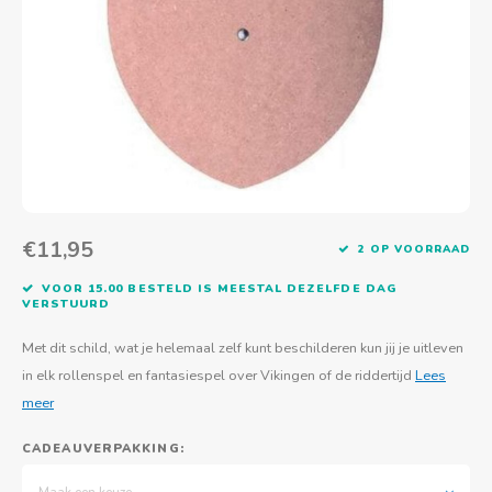
Actief buitenspelen
Muziekspeelgoed
Zoekboeken & doeboeken
Thuis leren
Duurzaam Speelgoed
Basis voor - Zintuigelijke beleving
Vanaf 8 jaar
The C
Vogelf
Water
Educa
Tuinieren & koken
Technisch Speelgoed
Quiet books
Boek en spel voor volwassenen
Sinterklaas & kerst
Ander basismateriaal
Vanaf 10 jaar
Jongl
Knikk
Fietsen en rijdend speelgoed
Spellen en puzzels
School & onderweg
Jongeren en volwassenen
Frisb
Teams
Creatief speelgoed
Schoolmeubilair
Beweg
Cijfer
€11,95
2 OP VOORRAAD
Overi
Puzze
VOOR 15.00 BESTELD IS MEESTAL DEZELFDE DAG
VERSTUURD
Yogas
Met dit schild, wat je helemaal zelf kunt beschilderen kun jij je uitleven
in elk rollenspel en fantasiespel over Vikingen of de riddertijd
Lees
meer
CADEAUVERPAKKING:
Maak een keuze...