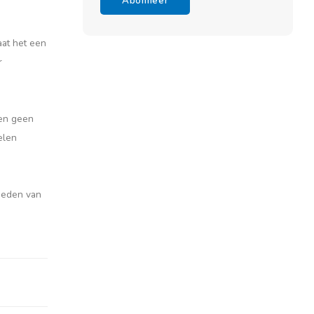
Abonneer
aat het een
r
len geen
elen
gheden van