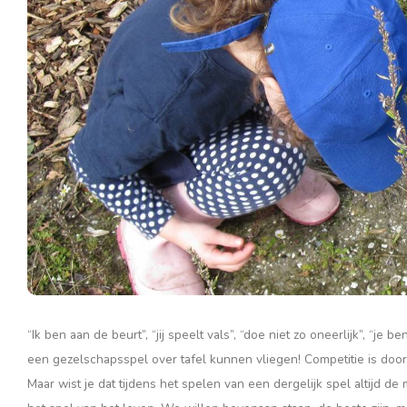
“Ik ben aan de beurt”, “jij speelt vals”, “doe niet zo oneerlijk”, “j
een gezelschapsspel over tafel kunnen vliegen! Competitie is door
Maar wist je dat tijdens het spelen van een dergelijk spel altijd d