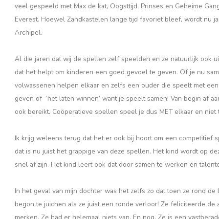
veel gespeeld met Max de kat, Oogsttijd, Prinses en Geheime Gang
Everest. Hoewel Zandkastelen lange tijd favoriet bleef, wordt nu ja
Archipel.
Al die jaren dat wij de spellen zelf speelden en ze natuurlijk ook 
dat het helpt om kinderen een goed gevoel te geven. Of je nu same
volwassenen helpen elkaar en zelfs een ouder die speelt met een 
geven of ‘het laten winnen’ want je speelt samen! Van begin af a
ook bereikt. Coöperatieve spellen speel je dus MET elkaar en niet 
Ik krijg weleens terug dat het er ook bij hoort om een competitief 
dat is nu juist het grappige van deze spellen. Het kind wordt op de
snel af zijn. Het kind leert ook dat door samen te werken en talen
In het geval van mijn dochter was het zelfs zo dat toen ze rond de
begon te juichen als ze juist een ronde verloor! Ze feliciteerde d
merken. Ze had er helemaal niets van. En nog. Ze is een vastberad