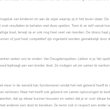
nsgeluk van kinderen en aan de wijze waarop zij in het leven staan. De
 snel resultaten te behalen met deze spellen. Toen ik ze zelf vanuit h
llige boel, terwijl ze er ook nog heel veel van leerden. De stress haal 
unnen of juist heel competitief zijn ingesteld worden gemakkelijk door 
erken weten ons te vinden. Van Deugdenspellen, Lekker in je Vel spell
oed bijdraagt aan een breder doel. Ze nodigen uit om samen te werken,
iet meer in de wereld kan functioneren omdat het niet geleerd heeft te v
 spel verliezen. Maar het heeft ook geleerd om samen oplossingen te b
talenten, dat op elkaar kunnen bouwen en weten dat je er voor elkaar b
n met anderen een doel te bereiken. Ze leren ook in respect een ander ui