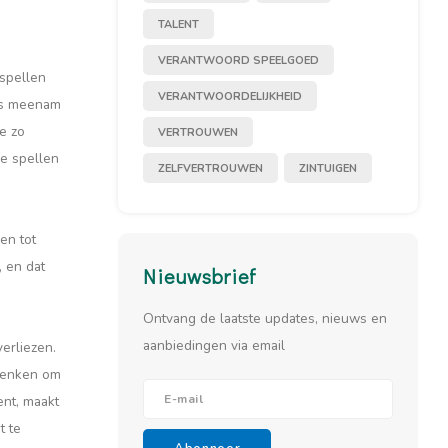
TALENT
VERANTWOORD SPEELGOED
 spellen
VERANTWOORDELIJKHEID
uis meenam
je zo
VERTROUWEN
de spellen
ZELFVERTROUWEN
ZINTUIGEN
en tot
 en dat
Nieuwsbrief
Ontvang de laatste updates, nieuws en
aanbiedingen via email
erliezen.
edenken om
ent, maakt
t te