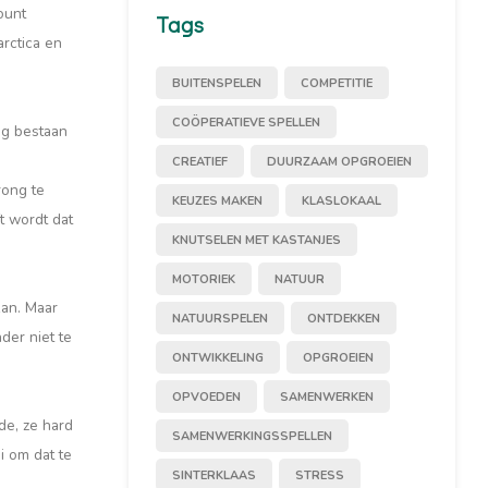
ount
Tags
arctica en
BUITENSPELEN
COMPETITIE
COÖPERATIEVE SPELLEN
ng bestaan
CREATIEF
DUURZAAM OPGROEIEN
rong te
KEUZES MAKEN
KLASLOKAAL
t wordt dat
KNUTSELEN MET KASTANJES
MOTORIEK
NATUUR
kan. Maar
NATUURSPELEN
ONTDEKKEN
der niet te
ONTWIKKELING
OPGROEIEN
OPVOEDEN
SAMENWERKEN
de, ze hard
SAMENWERKINGSSPELLEN
i om dat te
SINTERKLAAS
STRESS