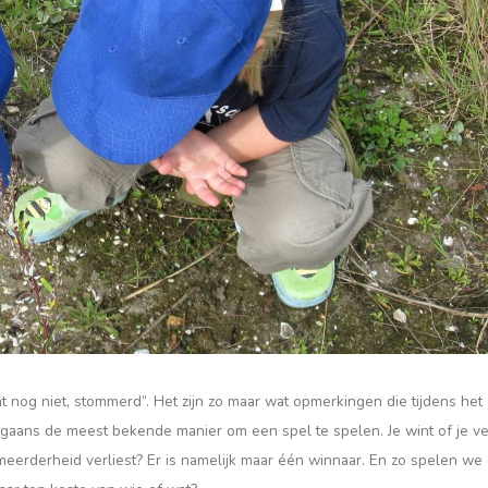
e bent nog niet, stommerd”. Het zijn zo maar wat opmerkingen die tijdens he
gaans de meest bekende manier om een spel te spelen. Je wint of je ver
e meerderheid verliest? Er is namelijk maar één winnaar. En zo spelen we