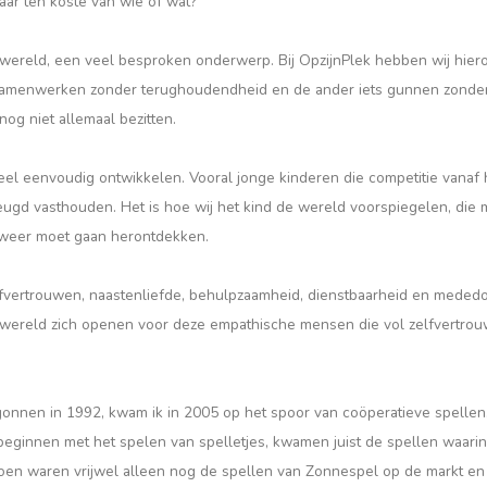
aar ten koste van wie of wat?
wereld, een veel besproken onderwerp. Bij OpzijnPlek hebben wij hiero
aar samenwerken zonder terughoudendheid en de ander iets gunnen zonder
nog niet allemaal bezitten.
eel eenvoudig ontwikkelen. Vooral jonge kinderen die competitie vanaf 
d vasthouden. Het is hoe wij het kind de wereld voorspiegelen, die 
 weer moet gaan herontdekken.
zelfvertrouwen, naastenliefde, behulpzaamheid, dienstbaarheid en meded
de wereld zich openen voor deze empathische mensen die vol zelfvertro
Begonnen in 1992, kwam ik in 2005 op het spoor van coöperatieve spellen
ginnen met het spelen van spelletjes, kwamen juist de spellen waarin
Toen waren vrijwel alleen nog de spellen van Zonnespel op de markt en