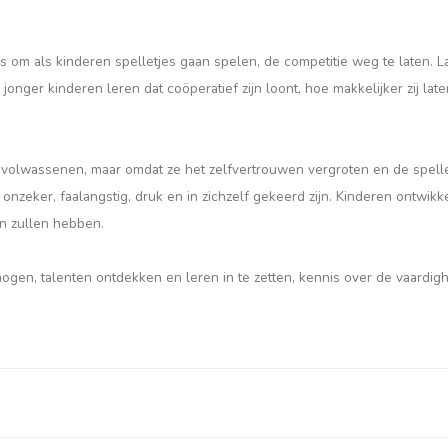
is om als kinderen spelletjes gaan spelen, de competitie weg te laten. L
jonger kinderen leren dat coöperatief zijn loont, hoe makkelijker zij late
or volwassenen, maar omdat ze het zelfvertrouwen vergroten en de spel
 onzeker, faalangstig, druk en in zichzelf gekeerd zijn. Kinderen ontwikk
an zullen hebben.
ogen, talenten ontdekken en leren in te zetten, kennis over de vaardi