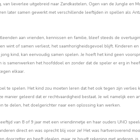
, van lieverlee uitgebreid naar Zandkastelen, Ogen van de Jungle en M
ren later samen gewerkt met verschillende leeftijden in spellen als Ant
uitleenden aan vrienden, kennissen en familie, bleef steeds de overtuigi
n wint of samen verliest, het saamhorigheidsgevoel blijft. Kinderen en
jong kind, kan eenvoudig samen spelen. Je hoeft het kind geen voorsp
an is samenwerken het hoofddoel en zonder dat de speler er erg in heef
tegen elkaar.
spel te spelen. Het kind zou moeten leren dat het ook tegen zijn verlies 
ze manier geleerd dat er rechtvaardigheid bestaat. Je wil namelijk een an
ten te delen, het doelgerichter naar een oplossing kan werken.
 leeftijd van 8 of 9 jaar met een vriendinnetje en haar ouders UNO speel
e anderen direct en was oprecht blij voor ze! Het was hartveroverend moo
en doorzetter en heeft idealen, maar ze houdt rekening met anderen, is