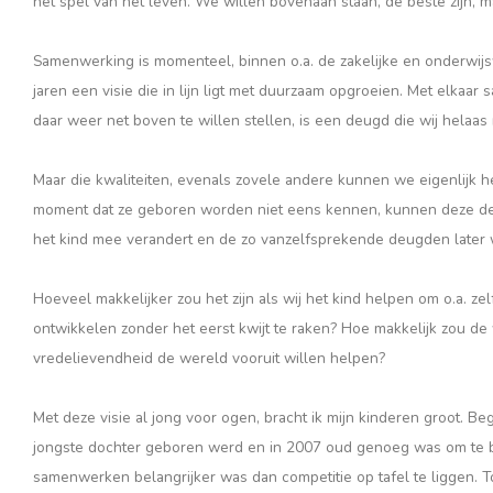
het spel van het leven. We willen bovenaan staan, de beste zijn, m
Samenwerking is momenteel, binnen o.a. de zakelijke en onderwijs
jaren een visie die in lijn ligt met duurzaam opgroeien. Met elk
daar weer net boven te willen stellen, is een deugd die wij helaas 
Maar die kwaliteiten, evenals zovele andere kunnen we eigenlijk h
moment dat ze geboren worden niet eens kennen, kunnen deze deug
het kind mee verandert en de zo vanzelfsprekende deugden later
Hoeveel makkelijker zou het zijn als wij het kind helpen om o.a. 
ontwikkelen zonder het eerst kwijt te raken? Hoe makkelijk zou 
vredelievendheid de wereld vooruit willen helpen?
Met deze visie al jong voor ogen, bracht ik mijn kinderen groot. 
jongste dochter geboren werd en in 2007 oud genoeg was om te be
samenwerken belangrijker was dan competitie op tafel te liggen. 