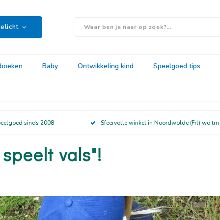
elicht
rboeken
Baby
Ontwikkeling kind
Speelgoed tips
peelgoed sinds 2008
Sfeervolle winkel in Noordwolde (Frl) wo tm
 speelt vals"!