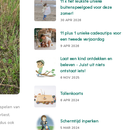
11 x het leukste unieke
buitenspeelgoed voor deze
zomer!
30 APR 2026
11 plus 1 unieke cadeautips voor
een tweede verjaardag
9 APR 2026
Laat een kind ontdekken en
beleven - Juist uit niets
ontstaat iets!
6 NOV 2025
Tollenkoorts
6 APR 2024
t spelen van
liest.
Schermtijd inperken
 dus ook
5 MAR 2024