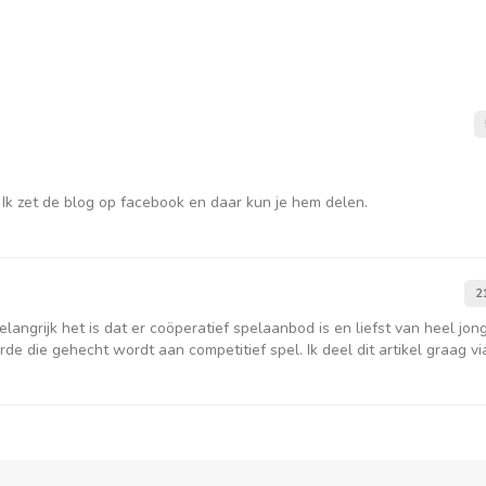
. Ik zet de blog op facebook en daar kun je hem delen.
2
langrijk het is dat er coöperatief spelaanbod is en liefst van heel jon
de die gehecht wordt aan competitief spel. Ik deel dit artikel graag v