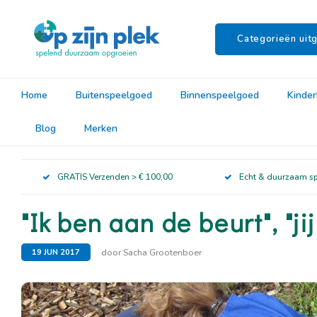
Categorieën uitg
Home
Buitenspeelgoed
Binnenspeelgoed
Kinde
Blog
Merken
GRATIS Verzenden > € 100,00
Echt & duurzaam s
"Ik ben aan de beurt", "jij
door Sacha Grootenboer
19 JUN 2017