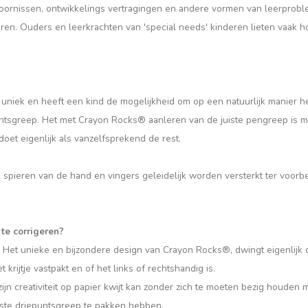
stoornissen, ontwikkelings vertragingen en andere vormen van leerprob
en. Ouders en leerkrachten van 'special needs' kinderen lieten vaak 
niek en heeft een kind de mogelijkheid om op een natuurlijk manier het
untsgreep. Het met Crayon Rocks® aanleren van de juiste pengreep is ma
doet eigenlijk als vanzelfsprekend de rest.
 spieren van de hand en vingers geleidelijk worden versterkt ter voorb
te corrigeren?
 Het unieke en bijzondere design van Crayon Rocks®, dwingt eigenlijk d
krijtje vastpakt en of het links of rechtshandig is.
jn creativiteit op papier kwijt kan zonder zich te moeten bezig houden 
iste driepuntsgreep te pakken hebben.