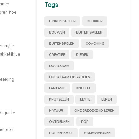
Tags
lemen
horen hoe
BINNEN SPELEN
BLOKKEN
BOUWEN
BUITEN SPELEN
BUITENSPELEN
COACHING
 krijtje
kkelijk. Je
CREATIEF
DIEREN
DUURZAAM
DUURZAAM OPGROEIEN
ereiding
FANTASIE
KNUFFEL
KNUTSELEN
LENTE
LEREN
NATUUR
ONDERZOEKEND LEREN
e juiste
ONTDEKKEN
POP
met een
POPPENKAST
SAMENWERKEN