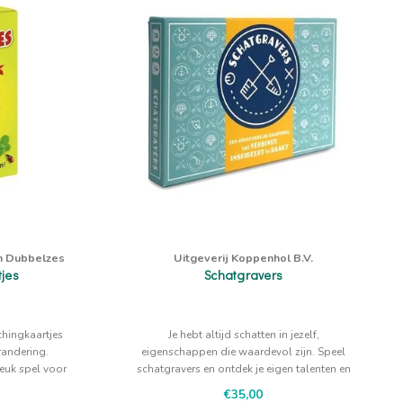
en Dubbelzes
Uitgeverij Koppenhol B.V.
tjes
Schatgravers
hingkaartjes
Je hebt altijd schatten in jezelf,
randering.
eigenschappen die waardevol zijn. Speel
leuk spel voor
schatgravers en ontdek je eigen talenten en
de kwaliteiten van je medespelers.
€35,00