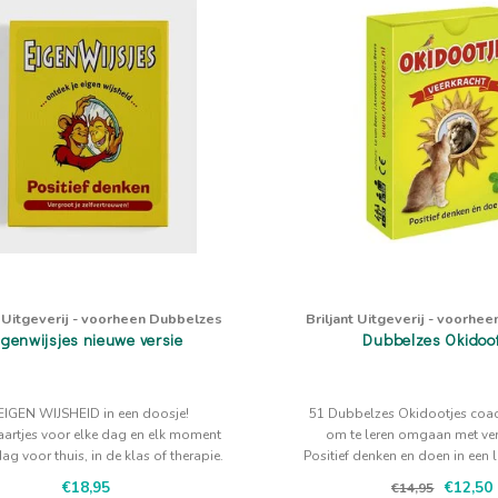
t Uitgeverij - voorheen Dubbelzes
Briljant Uitgeverij - voorhe
igenwijsjes nieuwe versie
Dubbelzes Okidoo
 EIGEN WIJSHEID in een doosje!
51 Dubbelzes Okidootjes coac
artjes voor elke dag en elk moment
om te leren omgaan met ve
ag voor thuis, in de klas of therapie.
Positief denken en doen in een 
jong en oud.
€18,95
€12,50
€14,95