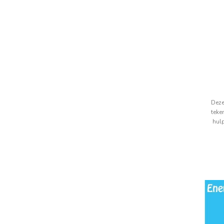
Deze
teke
hul