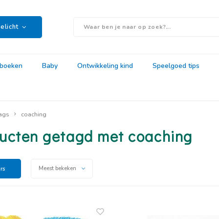
elicht
rboeken
Baby
Ontwikkeling kind
Speelgoed tips
ags
coaching
ucten getagd met coaching
ers
Meest bekeken