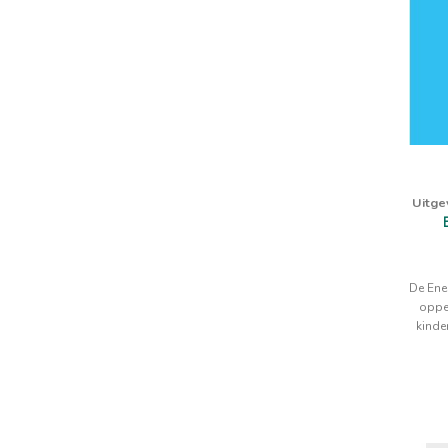
Uitge
De Ener
oppep
kinde