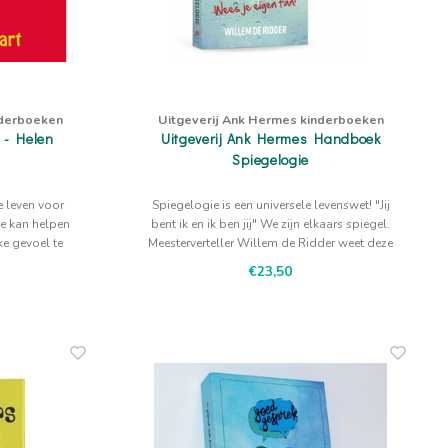
nderboeken
Uitgeverij Ank Hermes kinderboeken
 - Helen
Uitgeverij Ank Hermes Handboek
Spiegelogie
je leven voor
Spiegelogie is een universele levenswet! "Jij
ge kan helpen
bent ik en ik ben jij" We zijn elkaars spiegel.
jke gevoel te
Meesterverteller Willem de Ridder weet deze
diepe levenswijsheid met humor te vertellen.
€23,50