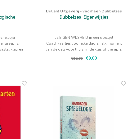
Briljant Uitgeverij - voorheen Dubbelzes
logische
Dubbelzes Eigenwijsjes
sche soja
Je EIGEN WIJSHEID in een doosje!
engreep. Er
Coachkaartjes voor elke dag en elk moment
 pastel kleuren
van de dag voor thuis, in de klas of therapie.
en zakje.
€9,00
€12,95