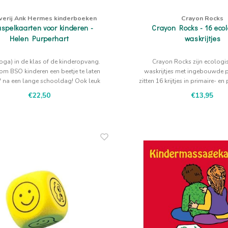
verij Ank Hermes kinderboeken
Crayon Rocks
spelkaarten voor kinderen -
Crayon Rocks - 16 eco
Helen Purperhart
waskrijtjes
oga) in de klas of de kinderopvang.
Crayon Rocks zijn ecologi
 om BSO kinderen een beetje te laten
waskrijtjes met ingebouwde p
' na een lange schooldag! Ook leuk
zitten 16 krijtjes in primaire- en
voor thuis met ouder en kind.
in dit handige ecru katoen
€22,50
€13,95