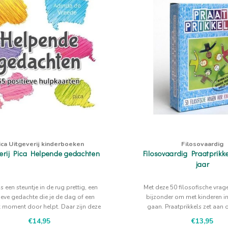
ica Uitgeverij kinderboeken
Filosovaardig
erij Pica Helpende gedachten
Filosovaardig Praatprikk
jaar
 een steuntje in de rug prettig, een
Met deze 50 filosofische vrag
ieve gedachte die je de dag of een
bijzonder om met kinderen in
k moment door helpt. Daar zijn deze
gaan. Praatprikkels zet aan
artjes prima voor te gebruiken.
nadenken over gekke, leuke, b
€14,95
€13,95
diepgaande dinge