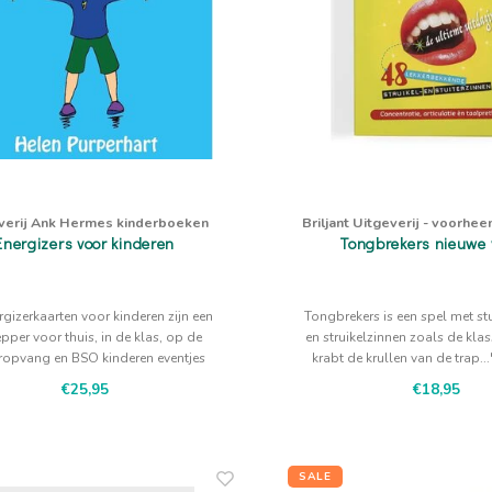
verij Ank Hermes kinderboeken
Briljant Uitgeverij - voorhe
Energizers voor kinderen
Tongbrekers nieuwe 
gizerkaarten voor kinderen zijn een
Tongbrekers is een spel met stui
per voor thuis, in de klas, op de
en struikelzinnen zoals de klas
ropvang en BSO kinderen eventjes
krabt de krullen van de trap..
'wakker' te maken
uitdaging is deze zinnen zonder
€25,95
€18,95
uit te spreken.
SALE