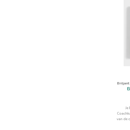
Briljan
E
Je
Coachka
van de d