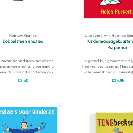
Koplow Games
Uitgeverij Ank Hermes ki
Dobbelsteen emoties
Kindermassagekaarten
Purperhart
 zachte dobbelsteen met diverse
Je gevoel is je graadmeter in 
ningen van emoties is een handig
heel veel beslissingen. Massa
pmiddel voor het aanduiden van
je lichaamsbesef en je innerli
gevoelens.
ontwikkelen.
€3,50
€25,95