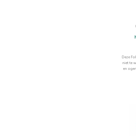
Deze Fo
niet te 
en ogen
boom de 