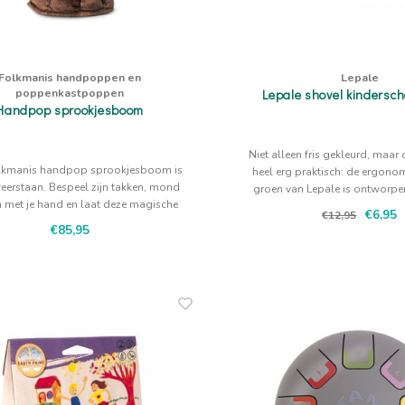
Folkmanis handpoppen en
Lepale
poppenkastpoppen
Lepale shovel kindersc
Handpop sprookjesboom
Niet alleen fris gekleurd, maa
lkmanis handpop sprookjesboom is
heel erg praktisch: de ergono
weerstaan. Bespeel zijn takken, mond
groen van Lepale is ontworp
 met je hand en laat deze magische
met aarde, zand en water supe
€6,95
€12,95
meest prachtige verhalen vertellen.
en effectief te make
€85,95