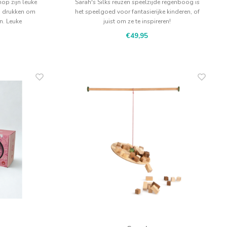
op zijn leuke
Sarah's Silks reuzen speelzijde regenboog is
p drukken om
het speelgoed voor fantasierijke kinderen, of
n. Leuke
juist om ze te inspireren!
e muzikale
€49,95