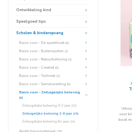
Ontwikkeling kind
Speelgoed tips
Scholen & kinderopvang
Basis voor - De speelhoek
(0)
Basis voor - Buitenspelen
(1)
Basis voor - Natuurbeleving
(1)
Basis voor - Creatief
(0)
Basis voor - Techniek
(1)
Basis voor - Samenwerking
(0)
T
Basis voor - Zintuigelijke beleving
(0)
Zintuigelijke beleving 0-2 jaar
(33)
Uitvou
Zintuigelijke beleving 2-6 jaar
(39)
voor ki
book met
Zintuigelijke beleving 6+ jaar
(10)
Ander basismateriaal
(25)