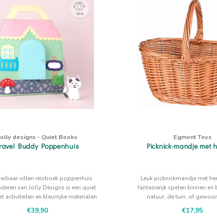
Jolly designs - Quiet Books
Egmont Toys
ravel Buddy Poppenhuis
Picknick-mandje met 
wbaar vilten reisboek poppenhuis
Leuk picknickmandje met he
nderen van Jolly Designs is een quiet
fantasierijk spelen binnen en 
 activiteiten en kleurrijke materialen
natuur, de tuin, of gewoon
om de motoriek te verfijnen
€39,90
€17,95