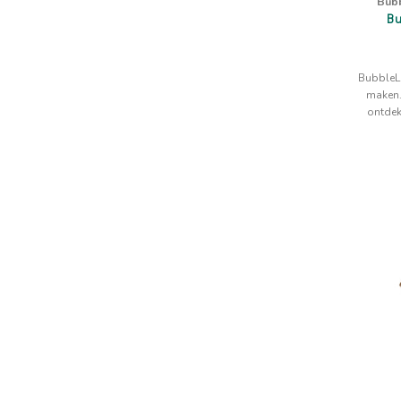
Bub
Bu
BubbleLa
maken.
ontdek