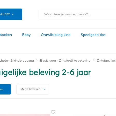
elicht
rboeken
Baby
Ontwikkeling kind
Speelgoed tips
cholen & kinderopvang
Basis voor - Zintuigelijke beleving
Zintuigelijke
igelijke beleving 2-6 jaar
ers
Meest bekeken