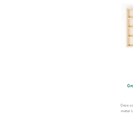
Gr
Deze so
meter l