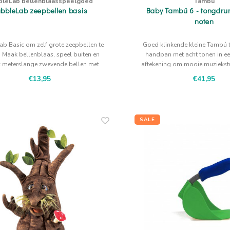
bleLab bellenblaasspeelgoed
Tambú
bbleLab zeepbellen basis
Baby Tambú 6 - tongdrum
noten
b Basic om zelf grote zeepbellen te
Goed klinkende kleine Tambú
 Maak bellenblaas, speel buiten en
handpan met acht tonen in ee
 meterslange zwevende bellen met
aftekening om mooie muziekstu
sop, lucht en beweging.
spelen in prachtige roze
€13,95
€41,95
SALE