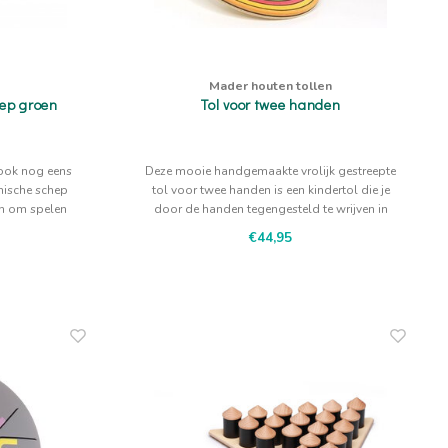
Mader houten tollen
hep groen
Tol voor twee handen
r ook nog eens
Deze mooie handgemaakte vrolijk gestreepte
mische schep
tol voor twee handen is een kindertol die je
en om spelen
door de handen tegengesteld te wrijven in
r comfortabel
beweging zet.
€44,95
n!