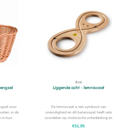
Erzi
hengsel
Liggende acht - lemniscaat
ngsel voor
De lemniscaat is een symbool van
buiten, in de
oneindigheid en dit balansspel heeft vele
 in huis.
voordelen op motorische ontwikkeling en
verbetering van geheugen en concentratie
€51,95