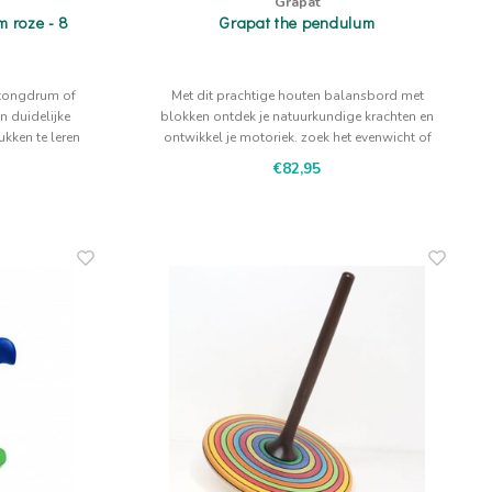
Grapat
 roze - 8
Grapat the pendulum
 tongdrum of
Met dit prachtige houten balansbord met
n duidelijke
blokken ontdek je natuurkundige krachten en
kken te leren
ontwikkel je motoriek. zoek het evenwicht of
 kleur
speel allerlei leuke spellen.
€82,95