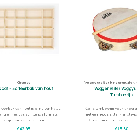
Grapat
Voggenreiter kindermuzieki
apat - Sorteerbak van hout
Voggenreiter Voggys 
Tamboerijn
rteerbak van hout is bijna een halve
Kleine tamboerijn voor kinderen
ang en heeft verschillende formaten
met een heldere klank en stevi
vakjes die veel speel- en
De combinatie maakt veel mu
sorteermogelijkheden bieden.
mogelijk!
€42,95
€15,50