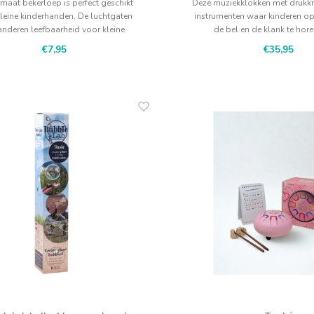
rmaat bekerloep is perfect geschikt
Deze muziekklokken met drukkn
leine kinderhanden. De luchtgaten
instrumenten waar kinderen o
nderen leefbaarheid voor kleine
de bel en de klank te hore
insecten.
instrumenten voor de vroeg
€7,95
€35,95
educatie