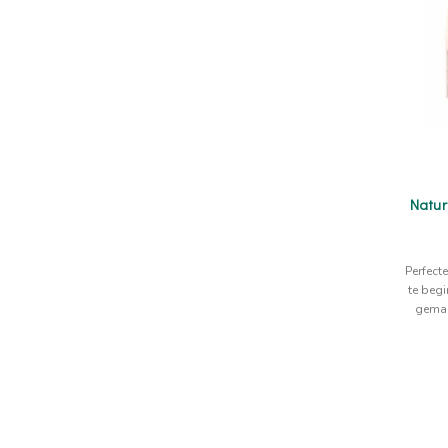
Natur
Perfect
te begi
gemak