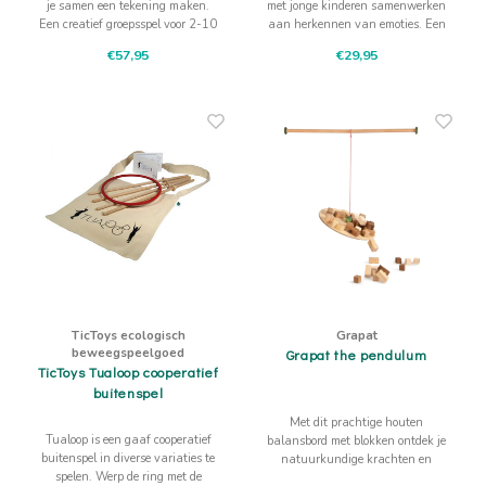
je samen een tekening maken.
met jonge kinderen samenwerken
Een creatief groepsspel voor 2-10
aan herkennen van emoties. Een
kinderen of volwassenen.
fijn samenwerkingsspel
€57,95
€29,95
TicToys ecologisch
Grapat
beweegspeelgoed
Grapat the pendulum
TicToys Tualoop cooperatief
buitenspel
Met dit prachtige houten
Tualoop is een gaaf cooperatief
balansbord met blokken ontdek je
buitenspel in diverse variaties te
natuurkundige krachten en
spelen. Werp de ring met de
ontwikkel je motoriek. zoek het