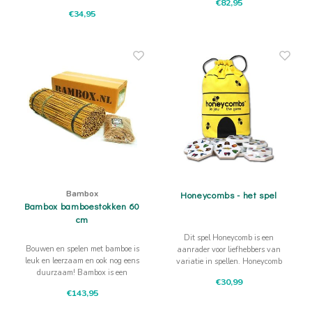
€82,95
stokken naar je vriendje en vang
evenwicht of speel allerlei leuke
€34,95
hem weer op.
spellen.
Bambox
Honeycombs - het spel
Bambox bamboestokken 60
cm
Dit spel Honeycomb is een
Bouwen en spelen met bamboe is
aanrader voor liefhebbers van
leuk en leerzaam en ook nog eens
variatie in spellen. Honeycomb
duurzaam! Bambox is een
speel je op 3 manieren en biedt
€30,99
technisch spel dat uitnodigt tot
een competitieve en coöperatieve
€143,95
samenwerken.
variant!