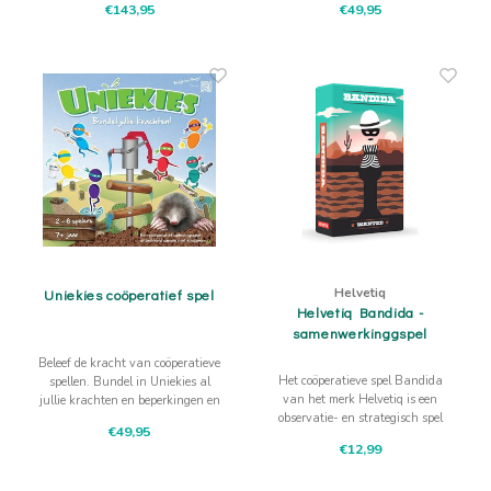
€143,95
€49,95
gewoon een superleuk technisch
te brengen
spel !
Helvetiq
Uniekies coöperatief spel
Helvetiq Bandida -
samenwerkinggspel
Beleef de kracht van coöperatieve
Het coöperatieve spel Bandida
spellen. Bundel in Uniekies al
van het merk Helvetiq is een
jullie krachten en beperkingen en
observatie- en strategisch spel
red zo samen de speeltuin!
€49,95
voor de hele familie!
€12,99