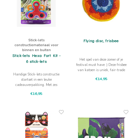
Stick-lets
Flying disc, frisbee
constructiemateriaal voor
binnen en buiten
Stick-lets Hexa Fort Kit -
Het spel van deze zomer of je
6 stick-lets
festival must have :) Deze frisbee
van katoen is uniek, fair-trade
Handige Stick-lets constructie
en hand gemaakt door vrouwen
€14,95
startset in een leuke
uit Guatamala.
cadeauverpakking. Met zes
Stick-lets kun je al aardig wat
€16,95
constructies uitproberen.