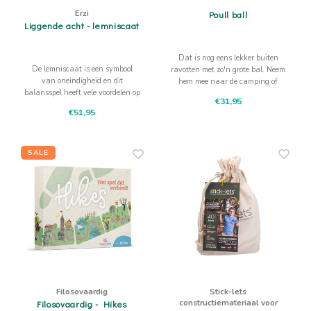
Erzi
Poull ball
Liggende acht - lemniscaat
Dat is nog eens lekker buiten
De lemniscaat is een symbool
ravotten met zo'n grote bal. Neem
van oneindigheid en dit
hem mee naar de camping of
balansspel heeft vele voordelen op
gebruik hem bij een feestje. Pret
€31,95
motorische ontwikkeling en
gegarandeerd!
€51,95
verbetering van geheugen en
concentratie
SALE
Filosovaardig
Stick-lets
constructiemateriaal voor
Filosovaardig - Hikes