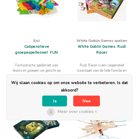
Erzi
White Goblin Games spellen
Coöperatieve
White Goblin Games Rudi
groepsspellenset FUN
Racer
Fantastische spellenset voor
Rudi Racer is een coöperatief
teams en groepen om gericht op
kaartspel voor de hele familie en
meer samenwerking en
speel je werkelijk in enkele
verbinding.
minuten. Wint Rudi? Of het
Wij slaan cookies op om onze website te verbeteren. Is dat
€225,00
€12,95
€249,00
team?
akkoord?
Ja
Nee
Meer over cookies »