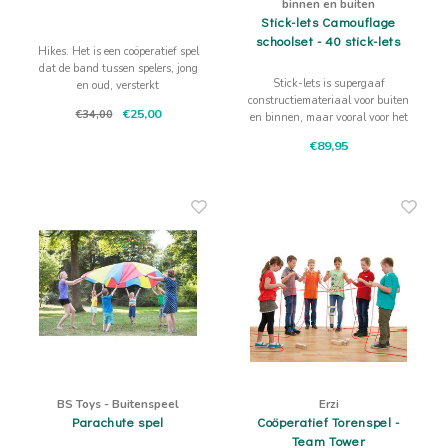
binnen en buiten
Stick-lets Camouflage
schoolset - 40 stick-lets
Hikes. Het is een coöperatief spel
dat de band tussen spelers, jong
Stick-lets is supergaaf
en oud, versterkt
constructiemateriaal voor buiten
€25,00
€34,00
en binnen, maar vooral voor het
maken van tenten, hutten, te
€89,95
gekke bouwwerken en geometrie!
BS Toys - Buitenspeel
Erzi
Parachute spel
Coöperatief Torenspel -
Team Tower