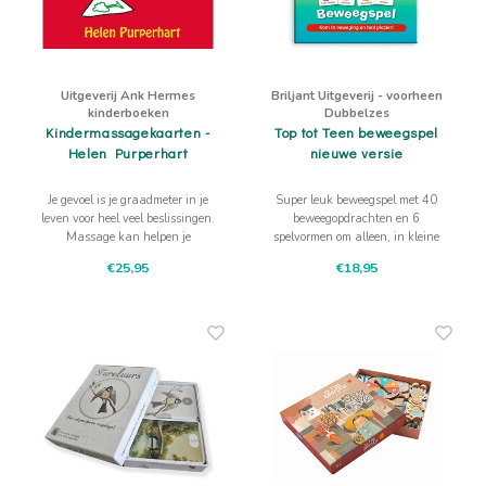
Uitgeverij Ank Hermes
Briljant Uitgeverij - voorheen
kinderboeken
Dubbelzes
Kindermassagekaarten -
Top tot Teen beweegspel
Helen Purperhart
nieuwe versie
Je gevoel is je graadmeter in je
Super leuk beweegspel met 40
leven voor heel veel beslissingen.
beweegopdrachten en 6
Massage kan helpen je
spelvormen om alleen, in kleine
lichaamsbesef en je innerlijke
en grote groepen te spelen. Welke
€25,95
€18,95
gevoel te ontwikkelen.
bedenk je zelf nog?