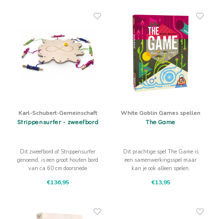
Karl-Schubert-Gemeinschaft
White Goblin Games spellen
Strippensurfer - zweefbord
The Game
Dit zweefbord of Strippensurfer
Dit prachtige spel The Game is
genoemd, is een groot houten bord
een samenwerkingsspel maar
van ca 60 cm doorsnede
kan je ook alleen spelen.
waarmee een groep zelfs een
Overleggen is de sleutel en toch
€136,95
€13,95
mens kan optillen. Lees vooral
ook weer niet!
verder over dit teamspel!