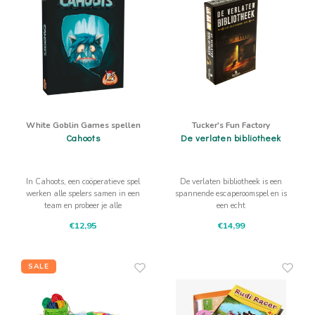
White Goblin Games spellen
Tucker's Fun Factory
Cahoots
De verlaten bibliotheek
In Cahoots, een coöperatieve spel
De verlaten bibliotheek is een
werken alle spelers samen in een
spannende escaperoomspel en is
team en probeer je alle
een echt
opdrachtkaarten te voltooien.
samenwerkingsuitdaging voor
€12,95
€14,99
iedereen vanaf 12 jaar.
SALE