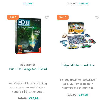
indianenkreet horen, klap in je
codes te breken
€12,95
€15,99
€17,99
handen of tik op de tafel.
SALE
SALE
999 Games
Labyrinth team edition
Exit - Het Vergeten Eiland
Een oud spel in een coöperatief
Het Vergeten Eiland is een pittig
jasje! Leuk om te spelen in
escape room spel voor kinderen
teamverband en samen te
vanaf ca 12 jaar en ouder.
ontdekken hoe uit het labyrinth
€34,95
€39,99
ontsnapt!
€15,99
€17,99