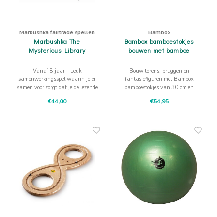
Marbushka fairtrade spellen
Bambox
Marbushka The
Bambox bamboestokjes
Mysterious Library
bouwen met bamboe
Vanaf 8 jaar - Leuk
Bouw torens, bruggen en
samenwerkingsspel waarin je er
fantasiefiguren met Bambox
samen voor zorgt dat je de lezende
bamboestokjes van 30 cm en
avonturiers redt van het gemene
natuurrubber elastieken. Ideaal
€44,00
€54,95
plan van Mr Mean de boeken te
voor thuis, school en
verwoesten!
kinderfeestjes.