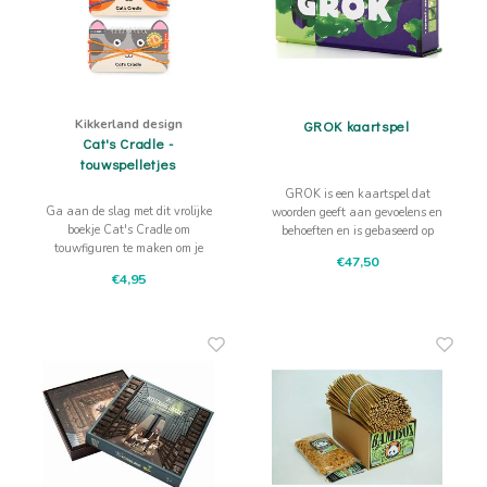
Kikkerland design
GROK kaartspel
Cat's Cradle -
touwspelletjes
GROK is een kaartspel dat
Ga aan de slag met dit vrolijke
woorden geeft aan gevoelens en
boekje Cat's Cradle om
behoeften en is gebaseerd op
touwfiguren te maken om je
Geweldloos Communiceren van
€47,50
vingers. Spel van vroeger wat
Marshall Rosenberg.
€4,95
nog steeds leuk is!