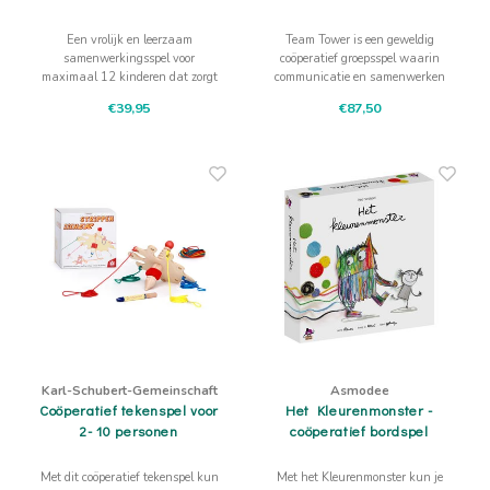
Een vrolijk en leerzaam
Team Tower is een geweldig
samenwerkingsspel voor
coöperatief groepsspel waarin
maximaal 12 kinderen dat zorgt
communicatie en samenwerken
voor een hoop plezier!
worden gestimuleerd
€39,95
€87,50
Karl-Schubert-Gemeinschaft
Asmodee
Coöperatief tekenspel voor
Het Kleurenmonster -
2- 10 personen
coöperatief bordspel
Met dit coöperatief tekenspel kun
Met het Kleurenmonster kun je