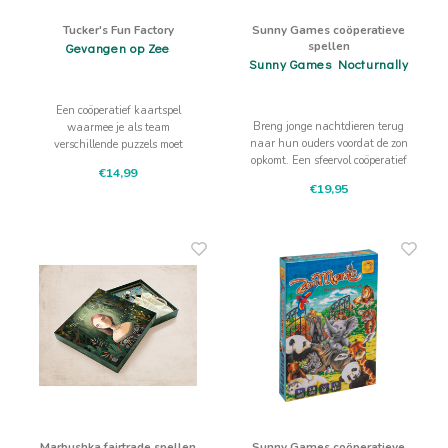
Tucker's Fun Factory
Sunny Games coöperatieve
spellen
Gevangen op Zee
Sunny Games Nocturnally
Een coöperatief kaartspel
Breng jonge nachtdieren terug
waarmee je als team
naar hun ouders voordat de zon
verschillende puzzels moet
opkomt. Een sfeervol coöperatief
oplossen door codes te ontcijferen
€14,99
memoryspel.
€19,95
Marbushka fairtrade spellen
Sunny Games coöperatieve