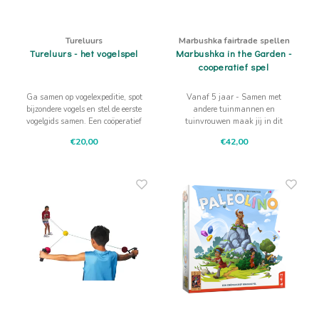
Tureluurs
Marbushka fairtrade spellen
Tureluurs - het vogelspel
Marbushka in the Garden -
cooperatief spel
Ga samen op vogelexpeditie, spot
Vanaf 5 jaar - Samen met
bijzondere vogels en stel de eerste
andere tuinmannen en
vogelgids samen. Een coöperatief
tuinvrouwen maak jij in dit
kaartspel vol natuur,
coöperatieve spel de tuin met
€20,00
€42,00
samenwerking en speelplezier
bomen nog mooier.