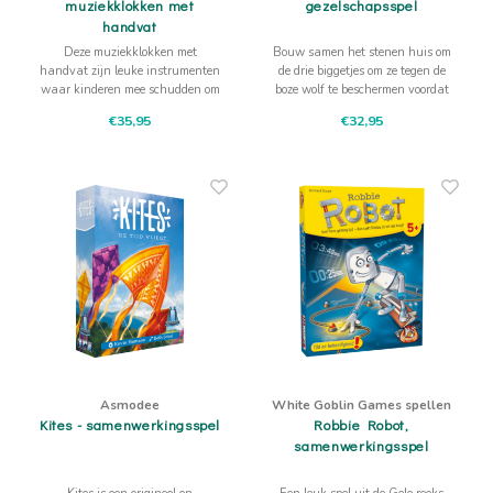
muziekklokken met
gezelschapsspel
handvat
Deze muziekklokken met
Bouw samen het stenen huis om
handvat zijn leuke instrumenten
de drie biggetjes om ze tegen de
waar kinderen mee schudden om
boze wolf te beschermen voordat
de bel en de klank te horen. Leuke
de wolf ze in de pan stopt! Een
€35,95
€32,95
instrumenten voor de vroege
spannend samenwerkingsspel
muzikale educatie
voor kinderen vanaf 5 jaar.
Asmodee
White Goblin Games spellen
Kites - samenwerkingsspel
Robbie Robot,
samenwerkingsspel