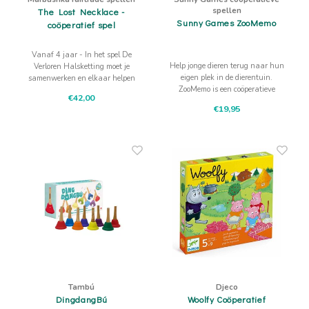
spellen
The Lost Necklace -
Sunny Games ZooMemo
coöperatief spel
Vanaf 4 jaar - In het spel De
Help jonge dieren terug naar hun
Verloren Halsketting moet je
eigen plek in de dierentuin.
samenwerken en elkaar helpen
ZooMemo is een coöperatieve
om te proberen de ketting van de
€42,00
variant op memory.
prinses te repareren. Leuk voor
€19,95
jongens EN meisjes
Tambú
Djeco
DingdangBú
Woolfy Coöperatief