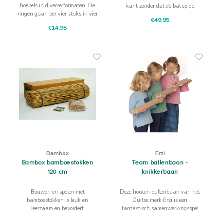
hoepels in diverse formaten. De
kant zonder dat de bal op de
ringen gaan per vier stuks in vier
grond valt. Samenwerking vereist
€49,95
verschillende kleuren in 3
€14,95
formaten te kiezen.
Bambox
Erzi
Bambox bamboestokken
Team ballenbaan -
120 cm
knikkerbaan
Bouwen en spelen met
Deze houten ballenbaan van het
bamboestokken is leuk en
Duitse merk Erzi is een
leerzaam en bevordert
fantastisch samenwerkingsspel
samenwerking! Bambox is
voor teams om interactie op gang