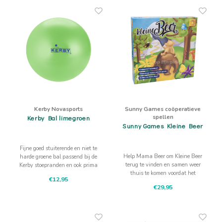
Kerby Novasports
Sunny Games coöperatieve
spellen
Kerby Bal limegroen
Sunny Games Kleine Beer
Fijne goed stuiterende en niet te
Help Mama Beer om Kleine Beer
harde groene bal passend bij de
terug te vinden en samen weer
Kerby stoepranden en ook prima
thuis te komen voordat het
te gebruiken bij andere balspelen.
€12,95
donker wordt.
€29,95