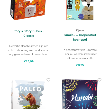
Djeco
Rory's Story Cubes -
Familou – Coöperatief
Classic
kaartspel
De verhaaldobbelstenen zijn een
In het coöperatieve kaartspel
echte uitvinding voor kinderen die
Familou werken spelers met
nog geen verhalen kunnen lezen
elkaar samen om alle
en toch graag fantasierijke
€13,99
dierenfamilies te herenigen
verhalen willen vertellen en
€8,95
voordat de wolf verschijnt.
gewoon een leuk spel voor jong en
oud!