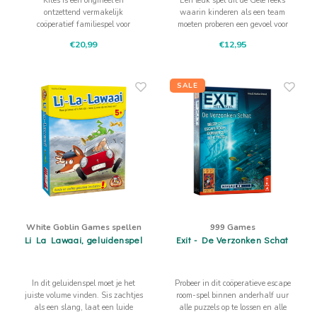
Kites is een origineel en
Een leuk spel uit de Gele reeks
ontzettend vermakelijk
waarin kinderen als een team
coöperatief familiespel voor
moeten proberen een gevoel voor
iedereen vanaf 10 jaar. Werk
snelheid te krijgen. Dit spel kan
€20,99
€12,95
samen om alle vliegers in de lucht
ook competitief gespeeld worden.
te houden, wees snel, tactisch en
oplettend.
SALE
White Goblin Games spellen
999 Games
Li La Lawaai, geluidenspel
Exit - De Verzonken Schat
In dit geluidenspel moet je het
Probeer in dit coöperatieve escape
juiste volume vinden. Sis zachtjes
room-spel binnen anderhalf uur
als een slang, laat een luide
alle puzzels op te lossen en alle