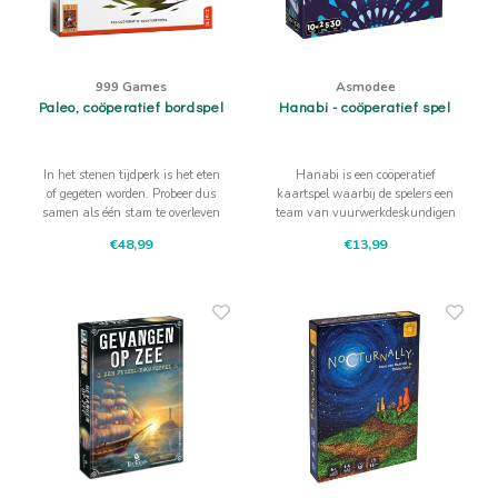
999 Games
Asmodee
Paleo, coöperatief bordspel
Hanabi - coöperatief spel
In het stenen tijdperk is het eten
Hanabi is een coöperatief
of gegeten worden. Probeer dus
kaartspel waarbij de spelers een
samen als één stam te overleven
team van vuurwerkdeskundigen
in een wereld vol gevaren
vormen die per ongeluk het
€48,99
€13,99
poeder, de lonten en de
vuurwerkpijlen voor de show door
elkaar gegooid hebben.