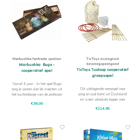
Marbushka fairtrade spellen
TicToys ecologisch
beweegspeelgoed
Marbushka Bugs -
TicToys Tualoop cooperatief
cooperatief spel
groepsspel
Vanaf 4 jaar - In het spel Bugs
Dit uitdagende werpspel voor
zorg je samen dat de insecten uit
jong en oud komt uit Duitsland
het luciferdoosje van de professor
en is een absolute topper voor
worden bevrijd. Dan moet je
€36,00
gebruik door groepen op school in
natuurlijk samen wel goed
€114,95
de BSO, sportactiviteiten en
overleggen.
groepsbinding.