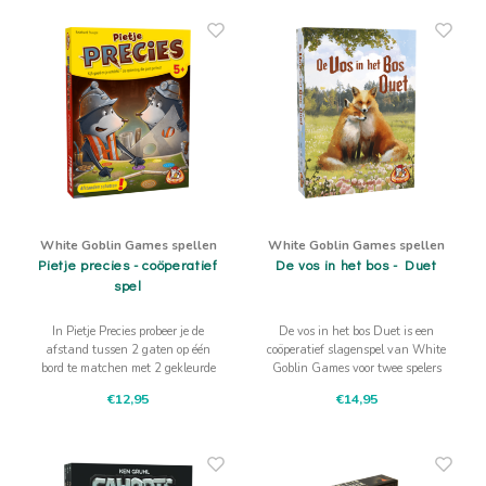
White Goblin Games spellen
White Goblin Games spellen
Pietje precies - coöperatief
De vos in het bos - Duet
spel
In Pietje Precies probeer je de
De vos in het bos Duet is een
afstand tussen 2 gaten op één
coöperatief slagenspel van White
bord te matchen met 2 gekleurde
Goblin Games voor twee spelers
cirkels op het andere bord.
waarin je samen edelstenen
€12,95
€14,95
verzamelt.