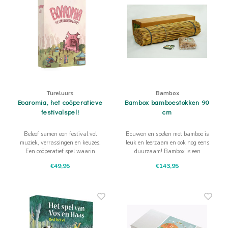
Tureluurs
Bambox
Boaromia, het coöperatieve
Bambox bamboestokken 90
festivalspel!
cm
Beleef samen een festival vol
Bouwen en spelen met bamboe is
muziek, verrassingen en keuzes.
leuk en leerzaam en ook nog eens
Een coöperatief spel waarin
duurzaam! Bambox is een
samenwerken, afstemmen en
technisch spel dat uitnodigt tot
€49,95
€143,95
samen plezier maken centraal
samenwerken.
staan.