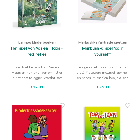
Lannoo kinderboeken
Marbushka fairtrade spellen
Het spel van Vos en Haas -
Marbushka spel 'do it
red het ei
yourself'
Spel Red het ei - Help Vos en
Je eigen spel maken kan nu met
Haas en hun vrienden om het ei
dit DIY spelbord inclusief pionnen
in het nest te leggen voordat boef
en fishes. Misschien heb je al een
Jak het vindt. Een leuk
idee, of krijg je er nu één!
€17,99
€26,00
samenwerkingsspel