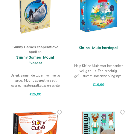
Sunny Games coöperatieve
Kleine Muis bordspel
spellen
Sunny Games Mount
Everest
Help Kleine Muis voor het donker
veilig thuis. Een prachtig
Bereik samen de top en kom veilig
geïllustreerd samenwerkingsspel
terug. Mount Everest vraagt
dat je alleen of met meerdere
€19,99
overleg, materiaalkeuze en echte
kinderen speelt.
teamafstemming.
€25,00