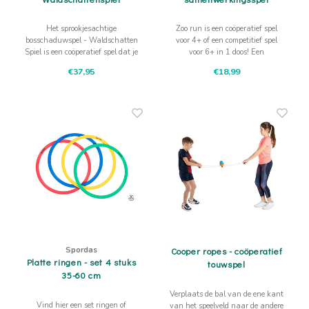
Het sprookjesachtige
Zoo run is een coöperatief spel
bosschaduwspel - Waldschatten
voor 4+ of een competitief spel
Spiel is een coöperatief spel dat je
voor 6+ in 1 doos! Een
speelt in het donker. Dat maakt
humoristisch spel, leuk voor een
€37,95
€18,99
de spelbeleving heel erg bijzonder!
lange tijd!
Spordas
Cooper ropes - coöperatief
Platte ringen - set 4 stuks
touwspel
35-60 cm
Verplaats de bal van de ene kant
Vind hier een set ringen of
van het speelveld naar de andere