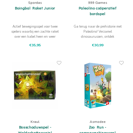
Spordas
999 Games
Boingbal Raket Junior
Paleolino coöperatief
bordspel
Actief bewegingsspel voor twee
Ga terug naar de prehistorie met
spelers waarbij een zachte raket
Paleolino! Verzamel
over een kabel heen en weer
dinosaurussen, ontdek
vliegt. Stimuleert samenwerking,
spannende avonturen en leer
€35,95
€30,99
coördinatie en beweging.
spelenderwijs over de oertijd. Een
vrolijk en uitdagend spel voor
jonge dinofans vol plezier,
strategie en ontdekking.
Kraul
Asmodee
Bosschaduwspel -
Zoo Run -
Waldschattenspiel
samenwerkingsspel