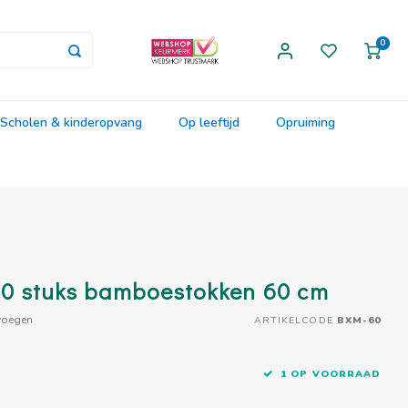
0
Scholen & kinderopvang
Op leeftijd
Opruiming
0 stuks bamboestokken 60 cm
voegen
ARTIKELCODE
BXM-60
1 OP VOORRAAD