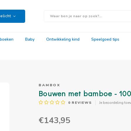
elicht
rboeken
Baby
Ontwikkeling kind
Speelgoed tips
BAMBOX
Bouwen met bamboe - 100
0
REVIEWS
Je beoordeling toe
€143,95