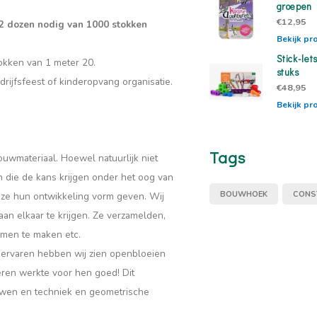
groepen
€12,95
 2 dozen nodig van 1000 stokken
Bekijk pr
Stick-let
okken van 1 meter 20.
stuks
drijfsfeest of kinderopvang organisatie.
€48,95
Bekijk pr
Tags
bouwmateriaal. Hoewel natuurlijk niet
 die de kans krijgen onder het oog van
BOUWHOEK
CONS
ze hun ontwikkeling vorm geven. Wij
an elkaar te krijgen. Ze verzamelden,
rmen te maken etc.
 ervaren hebben wij zien openbloeien
eren werkte voor hen goed! Dit
ouwen en techniek en geometrische