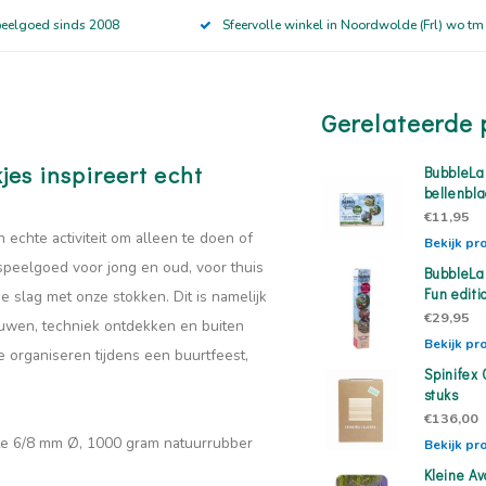
peelgoed sinds 2008
Sfeervolle winkel in Noordwolde (Frl) wo tm
Gerelateerde 
s inspireert echt
BubbleLab
bellenbl
€11,95
chte activiteit om alleen te doen of
Bekijk pr
speelgoed voor jong en oud, voor thuis
BubbleLa
Fun editi
slag met onze stokken. Dit is namelijk
€29,95
ouwen, techniek ontdekken en buiten
Bekijk pr
te organiseren tijdens een buurtfeest,
Spinifex 
stuks
€136,00
te 6/8 mm Ø, 1000 gram natuurrubber
Bekijk pr
Kleine Av