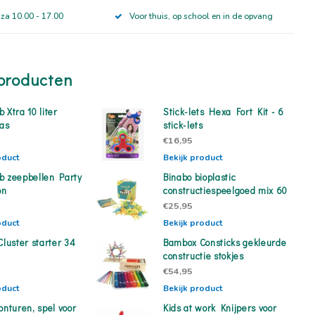
 za 10.00 - 17.00
Voor thuis, op school en in de opvang
producten
 Xtra 10 liter
Stick-lets Hexa Fort Kit - 6
aas
stick-lets
€16,95
oduct
Bekijk product
b zeepbellen Party
Binabo bioplastic
on
constructiespeelgoed mix 60
€25,95
oduct
Bekijk product
Cluster starter 34
Bambox Consticks gekleurde
constructie stokjes
€54,95
oduct
Bekijk product
onturen, spel voor
Kids at work Knijpers voor