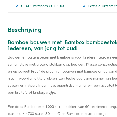
GRATIS Verzenden > € 100,00
Echt & duurzaam s
Beschrijving
Bamboe bouwen met Bambox bamboestokje
iedereen, van jong tot oud!
Bouwen en buitenspelen met bamboe is voor kinderen leuk en een e
samen als je met grotere stokken gaat bouwen. Klasse constructie
en op school! Proef de sfeer van bouwen met bamboe en ga aan de 
niet in woorden uit te drukken. Een leuke duurzame manier van b
spelen en natuurlijk een heel eigentijdse manier om een activiteit 
een bruiloft, of kinderpartijtje.
Een doos Bambox met
1000
stuks stokken van 60 centimeter leng
elastiek, ± 4700 stuks, 30 mm Ø en Bambox instructieboekje