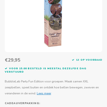
Actief buitenspelen
Muziekspeelgoed
Zoekboeken & doeboeken
Thuis leren
Duurzaam Speelgoed
Basis voor - Zintuigelijke beleving
Vanaf 8 jaar
The C
Vogelf
Water
Educa
Tuinieren & koken
Technisch Speelgoed
Quiet books
Boek en spel voor volwassenen
Sinterklaas & kerst
Ander basismateriaal
Vanaf 10 jaar
Jongl
Knikk
Fietsen en rijdend speelgoed
Spellen en puzzels
School & onderweg
Jongeren en volwassenen
Frisb
Teams
Creatief speelgoed
Schoolmeubilair
Beweg
Cijfer
Overi
Puzze
€29,95
13 OP VOORRAAD
Yogas
VOOR 15.00 BESTELD IS MEESTAL DEZELFDE DAG
VERSTUURD
BubbleLab Party Fun Edition voor groepen. Maak samen XXL
zeepbellen, speel buiten en ontdek hoe bellen bewegen, zweven en
veranderen in de wind.
Lees meer
CADEAUVERPAKKING: