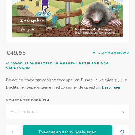
Actief buitenspelen
Muziekspeelgoed
Zoekboeken & doeboeken
Thuis leren
Duurzaam Speelgoed
Basis voor - Zintuigelijke beleving
Vanaf 8 jaar
The C
Vogelf
Water
Educa
Tuinieren & koken
Technisch Speelgoed
Quiet books
Boek en spel voor volwassenen
Sinterklaas & kerst
Ander basismateriaal
Vanaf 10 jaar
Jongl
Knikk
Fietsen en rijdend speelgoed
Spellen en puzzels
School & onderweg
Jongeren en volwassenen
Frisb
Teams
Creatief speelgoed
Schoolmeubilair
€49,95
1 OP VOORRAAD
Beweg
Cijfer
VOOR 15.00 BESTELD IS MEESTAL DEZELFDE DAG
VERSTUURD
Overi
Puzze
Beleef de kracht van coöperatieve spellen. Bundel in Uniekies al jullie
Yogas
krachten en beperkingen en red zo samen de speeltuin!
Lees meer
CADEAUVERPAKKING:
Maak een keuze...
Toevoegen aan winkelwagen