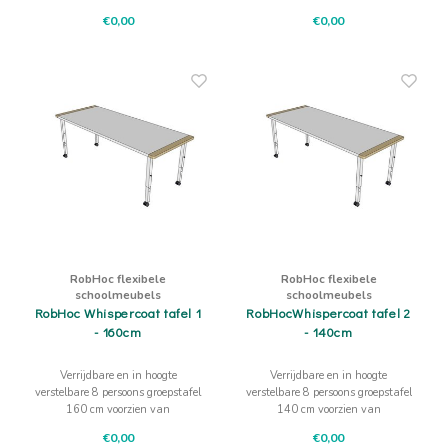
in te zetten.
de groepstafel.
€0,00
€0,00
RobHoc flexibele
RobHoc flexibele
schoolmeubels
schoolmeubels
RobHoc Whispercoat tafel 1
RobHocWhispercoat tafel 2
- 160cm
- 140cm
Verrijdbare en in hoogte
Verrijdbare en in hoogte
verstelbare 8 persoons groepstafel
verstelbare 8 persoons groepstafel
160 cm voorzien van
140 cm voorzien van
berkenmultiplex verwisselbaar
berkenmultiplex verwisselbaar
€0,00
€0,00
tafeleinde. De toplaag is voorzien
tafeleinde. De toplaag is voorzien