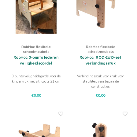
RobHoc flexibele
RobHoc flexibele
schoolmeubels
schoolmeubels
RobHoc 3-punts lederen
RobHoc ROD-2x10-set
veiligheidsgordel
verbindingsstuk
3 punts veiligheidsgordel voor de
Verbindingsstuk voor kruk voor
kinderkruk met zithoogte 21 cm.
stabiliteit van bepaalde
constructies
€0,00
€0,00