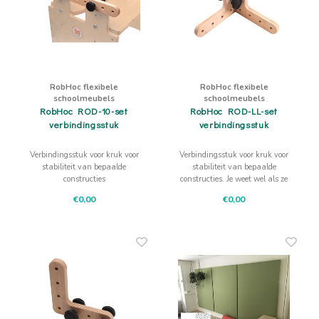
RobHoc flexibele
RobHoc flexibele
schoolmeubels
schoolmeubels
RobHoc ROD-10-set
RobHoc ROD-LL-set
verbindingsstuk
verbindingsstuk
Verbindingsstuk voor kruk voor
Verbindingsstuk voor kruk voor
stabiliteit van bepaalde
stabiliteit van bepaalde
constructies
constructies. Je weet wel als ze
van "Voor naar Achter van Links
€0,00
€0,00
naar Rechts" gaan doen.