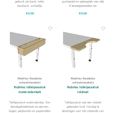
gebruik als bank, tafel,
gymtoestel en opbergplek voor alle
toonbank, winkeltje,
6 beweegtoestellen om
presentatietafel, gymtoestel of
gemakkelijk, ruimtebesparend en
€0,00
€0,00
klimtoestel. Eenvoudig met
stabiel de elementen op te
Robhoc kinderkrukken te
stapelen.
bevestigen.
RobHoc flexibele
RobHoc flexibele
schoolmeubels
schoolmeubels
RobHoc tafelpasstuk
RobHoc tafelpasstuk
materialenbak
rolstoel
Tafelpasstuk materialenbox. Een
Tafelpasstuk voor een rolstoel
benodigdhedenbak om pennen,
gebonden kind. Handig te
kopjes, potplanten en papierrollen
bevestigen aan het uiteiende van