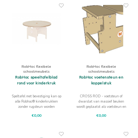
RobHoc flexibele
RobHoc flexibele
schoolmeubels
schoolmeubels
RobHoc speeltafelblad
RobHoc voetensteun en
rond voor kinderkruk
koppelstuk
Speltafel met bevestiging kan op
CROSS ROD - voetsteun of
alle Robhoc® kinderkrukken
dwarslat van massief beuken
zonder rugsteun worden
wordt geplaatst als voetsteun en
bevestigd.
dient tevens als koppelstuk voor
€0,00
€0,00
gymelementen