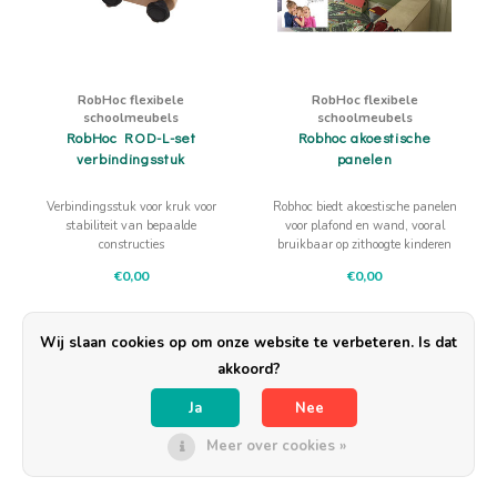
RobHoc flexibele
RobHoc flexibele
schoolmeubels
schoolmeubels
RobHoc ROD-L-set
Robhoc akoestische
verbindingsstuk
panelen
Verbindingsstuk voor kruk voor
Robhoc biedt akoestische panelen
stabiliteit van bepaalde
voor plafond en wand, vooral
constructies
bruikbaar op zithoogte kinderen
met afneembaar wasbare hoes in
€0,00
€0,00
prachtige kleuren of digitale print
naar keuze.
Wij slaan cookies op om onze website te verbeteren. Is dat
akkoord?
Ja
Nee
Meer over cookies »