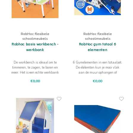
RobHoc flexibele
RobHoc flexibele
schoolmeubels
schoolmeubels
Robhoc basis workbench -
RobHoc gym totaal 6
werkbank
elementen
De workbench is ideaal om te
6 Gymelementen in een totaalset.
timmeren, te zagen, te boren en
De elelemten kun je mooi vlak
meer. Het is een echte werkbank
aan de muur ophangen of
en als basismodule verder uit te
opstapelen op de trolley.
€0,00
€0,00
breiden