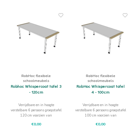
van een "Fluisterbedekking"
van een "Fluisterbedekking"
RobHoc flexibele
RobHoc flexibele
schoolmeubels
schoolmeubels
Robhoc Whispercoat tafel 3
RobHoc Whispercoat tafel
- 120cm
4 - 100cm
Verrijdbare en in hoogte
Verrijdbare en in hoogte
verstelbare 6 persoons groepstafel
verstelbare 6 persoons groepstafel
120 cm voorzien van
100 cm voorzien van
berkenmultiplex verwisselbaar
berkenmultiplex verwisselbaar
€0,00
€0,00
tafeleinde. De toplaag is voorzien
tafeleinde. De toplaag is voorzien
van een "Fluisterbedekking"
van een "Fluisterbedekking".