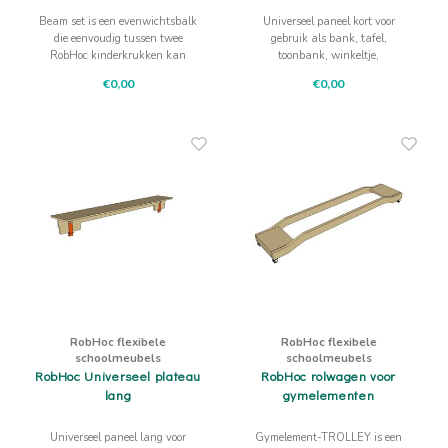
pdf
1
2
3
4
toepassingen
pdf
Beam set is een evenwichtsbalk
Universeel paneel kort voor
Robhoc Speelhuis (oa. gymmatten
Robhoc gebruik
die eenvoudig tussen twee
gebruik als bank, tafel,
opslag)
pdf
1
tafels
pdf
en
video
RobHoc kinderkrukken kan
toonbank, winkeltje,
Robhoc kleurwijzer Gymmatten
pdf
Gymmattenhuisje
pdf
worden geplaatst.
presentatietafel, gymtoestel of
€0,00
€0,00
klimtoestel. Eenvoudig met
Video-i
nstr
Robhoc kinderkrukken te
Robhoc Garderobe
pdf
Gymmattenhuisje
1
2
bevestigen.
3
Robhoc lederen safetygordel
1
RobHoc flexibele
RobHoc flexibele
schoolmeubels
schoolmeubels
RobHoc Universeel plateau
RobHoc rolwagen voor
lang
gymelementen
Universeel paneel lang voor
Gymelement-TROLLEY is een