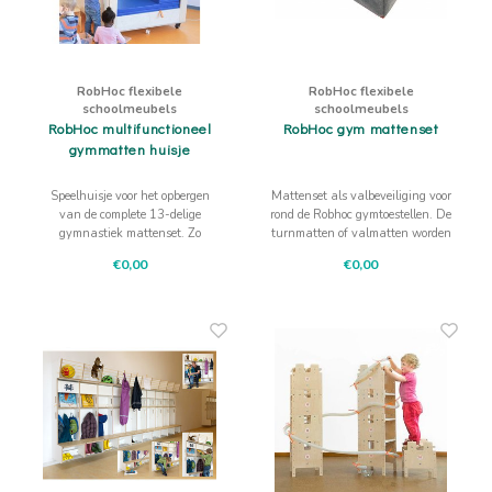
RobHoc flexibele
RobHoc flexibele
schoolmeubels
schoolmeubels
RobHoc multifunctioneel
RobHoc gym mattenset
gymmatten huisje
Speelhuisje voor het opbergen
Mattenset als valbeveiliging voor
van de complete 13-delige
rond de Robhoc gymtoestellen. De
gymnastiek mattenset. Zo
turnmatten of valmatten worden
kunnen kinderen spelen en berg
in een 13-delige set geleverd in
€0,00
€0,00
je handig de turnmatten op als je
kleur naar keuze
ze niet gebruikt.