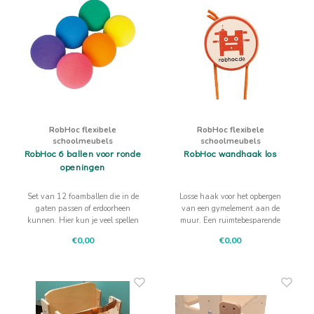
RobHoc flexibele
RobHoc flexibele
schoolmeubels
schoolmeubels
RobHoc 6 ballen voor ronde
RobHoc wandhaak los
openingen
Set van 12 foamballen die in de
Losse haak voor het opbergen
gaten passen of erdoorheen
van een gymelement aan de
kunnen. Hier kun je veel spellen
muur. Een ruimtebesparende
mee bedenken.
oplossing die ook nog eens mooi
€0,00
€0,00
staat in de ruimte.