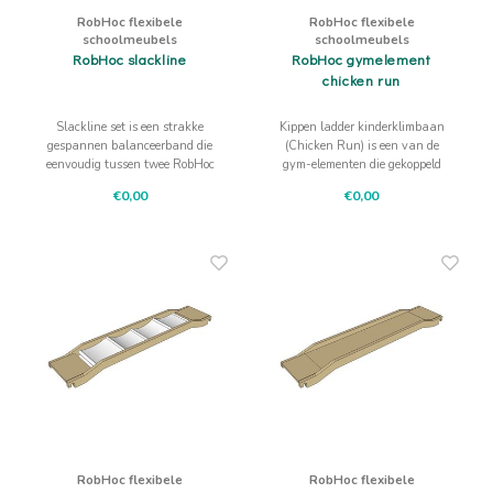
print.
RobHoc flexibele
RobHoc flexibele
schoolmeubels
schoolmeubels
RobHoc slackline
RobHoc gymelement
chicken run
Slackline set is een strakke
Kippen ladder kinderklimbaan
gespannen balanceerband die
(Chicken Run) is een van de
eenvoudig tussen twee RobHoc
gym-elementen die gekoppeld
kinderkrukken kan worden
kunnen worden aan de Robhoc
€0,00
€0,00
geplaatst.
kinderkruk. Zo ontstaat er een
klimhelling. Door 2
kinderkrukken te gebruiken
ontstaan er weer andere
mogelijkheden. Zeer eenvoudig te
koppel
Ook zijn al onze tafels uitgevoerd met een zogenaamde
fluisterbedekking, wat extra geluiddempend is waarbij de
RobHoc flexibele
RobHoc flexibele
gebruiksmogelijkheden nog groter zijn.