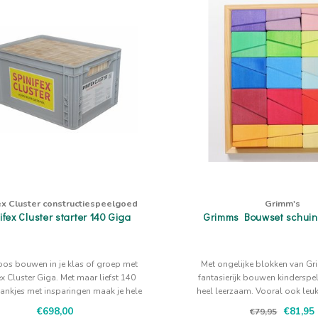
ex Cluster constructiespeelgoed
Grimm's
ifex Cluster starter 140 Giga
Grimms Bouwset schuin
oos bouwen in je klas of groep met
Met ongelijke blokken van G
ex Cluster Giga. Met maar liefst 140
fantasierijk bouwen kinderspel
nkjes met insparingen maak je hele
heel leerzaam. Vooral ook leu
creatieve stevige constructies.
figuren maak jij?
€698,00
€81,95
€79,95