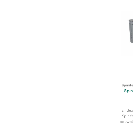
Spinif
Spin
Eindel
Spinif
bouwpla