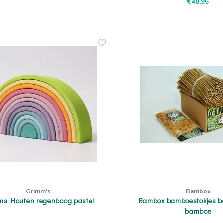
€48,95
Grimm's
Bambox
ms Houten regenboog pastel
Bambox bamboestokjes 
bamboe