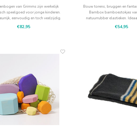
enbogen van Grimms zijn werkelijk
Bouw torens, bruggen en fantas
isch speelgoed voor jonge kinderen.
Bambox bamboestokjes van
eurrijk, eenvoudig en toch veelzijdig.
natuurrubber elastieken. Ideaa
school en kinderfeest
€82,95
€54,95