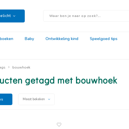
elicht
rboeken
Baby
Ontwikkeling kind
Speelgoed tips
ags
bouwhoek
ucten getagd met bouwhoek
ers
Meest bekeken