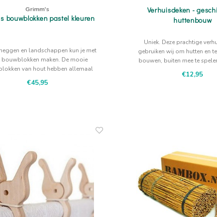
Grimm's
Verhuisdeken - geschi
s bouwblokken pastel kleuren
huttenbouw
Uniek. Deze prachtige verh
 heggen en landschappen kun je met
gebruiken wij om hutten en t
 bouwblokken maken. De mooie
bouwen, buiten mee te spelen
blokken van hout hebben allemaal
gewoon om op te picni
€12,95
een verschillende vorm.
€45,95