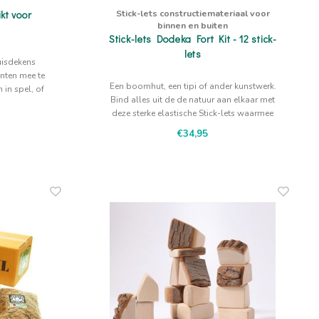
Stick-lets constructiemateriaal voor
kt voor
binnen en buiten
Stick-lets Dodeka Fort Kit - 12 stick-
lets
uisdekens
enten mee te
Een boomhut, een tipi of ander kunstwerk.
 in spel, of
Bind alles uit de de natuur aan elkaar met
cken.
deze sterke elastische Stick-lets waarmee
kinderen zelf handig een bouwwerk kunnen
€34,95
maken.