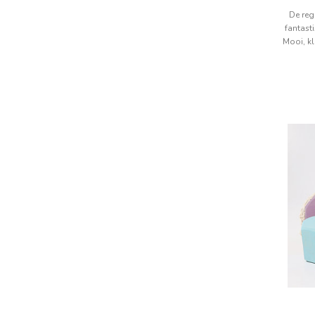
De reg
fantast
Mooi, kl