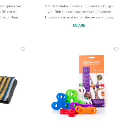
iefiguren met
Met deze halve cirkels kun je met de bogen
 30 cm en
van Grimms een poppenhuis of andere
l voor thuis,
bouwwerken maken. Sublieme aanvulling
jes.
op veel Grimms materialen.
€57,95