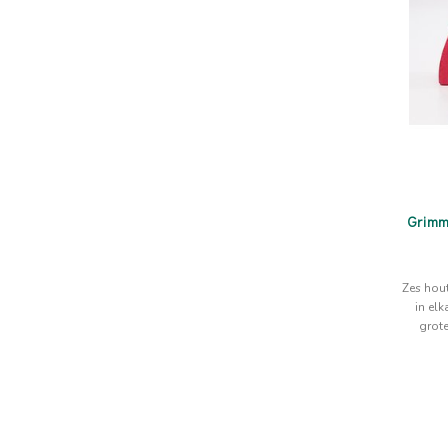
Grimm
Zes hou
in elk
grote