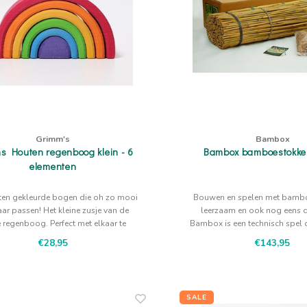
Grimm's
Bambox
s Houten regenboog klein - 6
Bambox bamboestokke
elementen
ten gekleurde bogen die oh zo mooi
Bouwen en spelen met bamboe
aar passen! Het kleine zusje van de
leerzaam en ook nog eens 
 regenboog. Perfect met elkaar te
Bambox is een technisch spel 
combineren!
tot samenwerken.
€28,95
€143,95
SALE