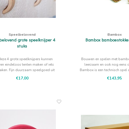
Speelbelovend
Bambox
belovend grote speelknijper 4
Bambox bamboestokke
stuks
deze 4 grote speelknijpers kunnen
Bouwen en spelen met bamboe
ren eindeloos tenten maken of iets
leerzaam en ook nog eens 
aken. Fijn duurzaam speelgoed uit
Bambox is een technisch spel 
Nederland
tot samenwerken.
€17,00
€143,95