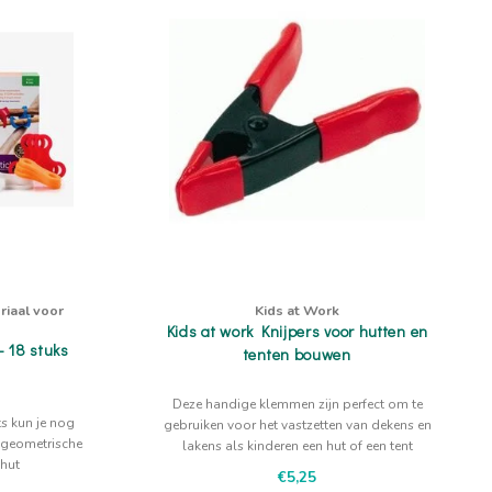
riaal voor
Kids at Work
Kids at work Knijpers voor hutten en
- 18 stuks
tenten bouwen
Deze handige klemmen zijn perfect om te
ts kun je nog
gebruiken voor het vastzetten van dekens en
 geometrische
lakens als kinderen een hut of een tent
 hut
bouwen. Verder handig kindergereedschap
€5,25
bij zagen en timmeren.