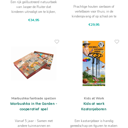
Een rijk geïllustreerd natuurboek
Prachtige houten sierboom of
van Jasper de Ruiter dat
vertelboom voor thuis, in de
kinderen uitnodigt om te kijken,
kinderopvang of op school om te
herkennen en buiten verder te
€34,95
gebruiken als decoratie tijdens
ontdekken.
€29,95
thema's en feesten of bij
verhalen.
Marbushka fairtrade spellen
Kids at Work
Marbushka in the Garden -
Kids at work
cooperatief spel
Kastanjeboren
Vanaf 5 jaar - Samen met
Een kastanjeboor is handig
andere tuinmannen en
gereedschap om figuren te maken