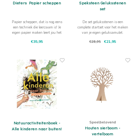
Dieters Papier scheppen
Speksteen Geluksstenen
set
Papier scheppen, dat is nog eens
De set geluksstenen is een
een techniek die leerzaam is! Je
complete startset voor het maken
eigen papier maken leert jou het
van je eigen geluksamulet.
proces en maakt je bewust van
€35,95
€21,95
€28,95
wat je nodig hebt.
Speelbelovend
Natuuractiviteitenboek -
Houten sierboom -
Alle kinderen naar buiten!
vertelboom