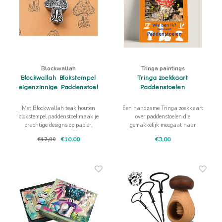
Blockwallah
Tringa paintings
Blockwallah Blokstempel
Tringa zoekkaart
eigenzinnige Paddenstoel
Paddenstoelen
Met Blockwallah teak houten
Een handzame Tringa zoekkaart
blokstempel paddenstoel maak je
over paddenstoelen die
prachtige designs op papier,
gemakkelijk meegaat naar
textiel, en andere bedrukbare
buiten. Je kind kijkt, vergelijkt en
€10,00
€3,00
€12,99
ondergronden.
ontdekt zelf welke soorten er in de
omgeving te vinden zijn.