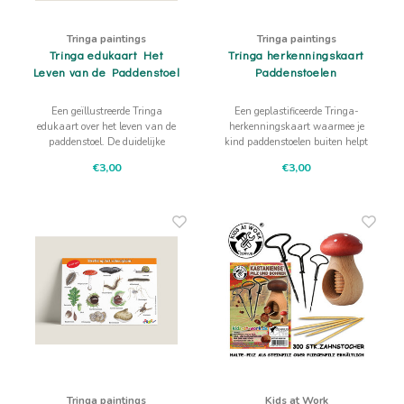
Tringa paintings
Tringa paintings
Tringa edukaart Het
Tringa herkenningskaart
Leven van de Paddenstoel
Paddenstoelen
Een geïllustreerde Tringa
Een geplastificeerde Tringa-
edukaart over het leven van de
herkenningskaart waarmee je
paddenstoel. De duidelijke
kind paddenstoelen buiten helpt
stappen en natuurtekeningen
herkennen, waaronder
€3,00
€3,00
maken veranderingen en
vliegenzwam, parasolzwam,
samenhang in de natuur
berkenzwam, honingzwam,
zichtbaar.
elvenbankje herkennen. De
illustraties van Jasper de Ruiter
geven houvast bij rustig kijken
en v
Tringa paintings
Kids at Work