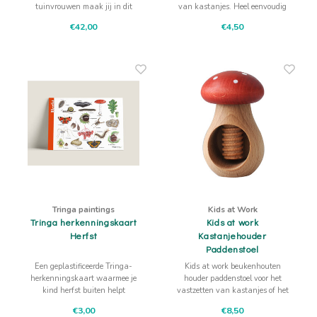
tuinvrouwen maak jij in dit
van kastanjes. Heel eenvoudig
coöperatieve spel de tuin met
boor je een gaatje om de
€42,00
€4,50
bomen nog mooier.
kastanjes aan elkaar te
verbinden met een stokje of lucifer
Tringa paintings
Kids at Work
Tringa herkenningskaart
Kids at work
Herfst
Kastanjehouder
Paddenstoel
Een geplastificeerde Tringa-
Kids at work beukenhouten
herkenningskaart waarmee je
houder paddenstoel voor het
kind herfst buiten helpt
vastzetten van kastanjes of het
herkennen. De illustraties van
kraken van noten!
€3,00
€8,50
Jasper de Ruiter geven houvast