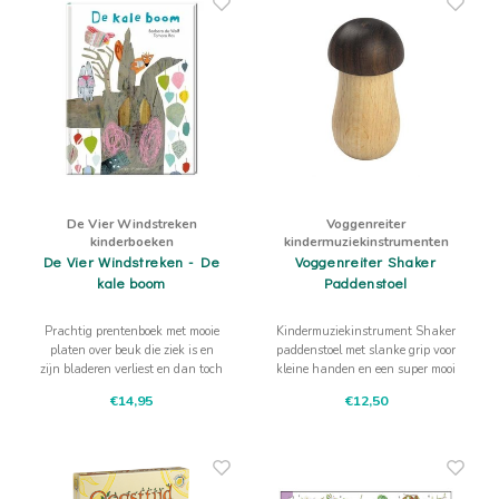
De Vier Windstreken
Voggenreiter
kinderboeken
kindermuziekinstrumenten
De Vier Windstreken - De
Voggenreiter Shaker
kale boom
Paddenstoel
Prachtig prentenboek met mooie
Kindermuziekinstrument Shaker
platen over beuk die ziek is en
paddenstoel met slanke grip voor
zijn bladeren verliest en dan toch
kleine handen en een super mooi
langzaamaan weer beter wordt.
en fijn shaker geluid.
€14,95
€12,50