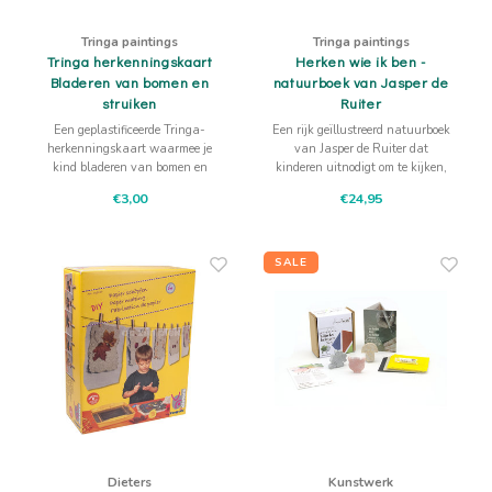
Actief buitenspelen
Muziekspeelgoed
Zoekboeken & doeboeken
Thuis leren
Duurzaam Speelgoed
Basis voor - Zintuigelijke beleving
Vanaf 8 jaar
The C
Vogelf
Tringa paintings
Tringa paintings
Water
Educa
Tringa herkenningskaart
Herken wie ik ben -
Tuinieren & koken
Technisch Speelgoed
Quiet books
Boek en spel voor volwassenen
Sinterklaas & kerst
Ander basismateriaal
Vanaf 10 jaar
Bladeren van bomen en
natuurboek van Jasper de
Jongl
Knikk
struiken
Ruiter
Fietsen en rijdend speelgoed
Spellen en puzzels
School & onderweg
Jongeren en volwassenen
Een geplastificeerde Tringa-
Een rijk geïllustreerd natuurboek
herkenningskaart waarmee je
van Jasper de Ruiter dat
Frisb
Teams
kind bladeren van bomen en
kinderen uitnodigt om te kijken,
Creatief speelgoed
Schoolmeubilair
struiken buiten helpt herkennen,
herkennen en buiten verder te
€3,00
€24,95
waaronder eik, berk, beuk, wilg,
ontdekken.
Beweg
Cijfer
kastanje, plataan, es, els,
acacia. De illustraties van Jasper
Overi
Puzze
de Ruiter geven houvast bij
SALE
rustig kijken e
Yogas
Dieters
Kunstwerk