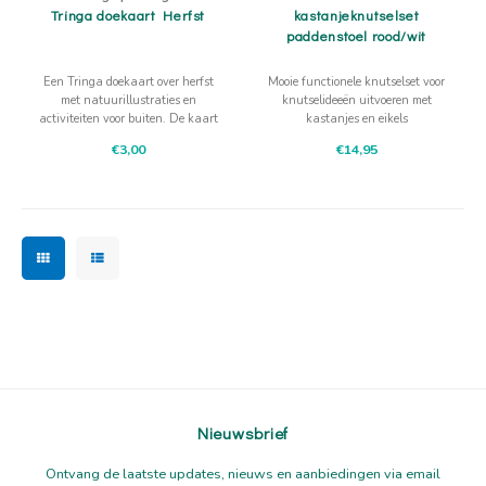
Tringa doekaart Herfst
kastanjeknutselset
paddenstoel rood/wit
Een Tringa doekaart over herfst
Mooie functionele knutselset voor
met natuurillustraties en
knutselideeën uitvoeren met
activiteiten voor buiten. De kaart
kastanjes en eikels
nodigt uit om zelf te kijken,
€3,00
€14,95
vragen te stellen en verder te
onderzoeken.
Nieuwsbrief
Ontvang de laatste updates, nieuws en aanbiedingen via email