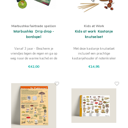
Marbushka fairtrade spellen
Kids at Work
Marbushka Drip drop -
Kids at work Kastanje
bordspel
knutselset
Vanaf 3 jaar - Bescherm je
Met deze kastanje knutselset
vriendjes tegen de regen en ga op
inclusief een prachtige
weg naar de warme kachel en de
kastanjehouder of notenkraker
lekkere thee. Als je geluk hebt,
kun je eindeloos kastanje
€42,00
€14,95
kom je samen thuis, anders word
werkstukken maken met je kind.
je natuurlijk geholpen.