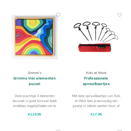
bij rustig kijken en vergelijken.
Grimm's
Kids at Work
Grimms Vier elementen
Professionele
puzzel
spiraalboortjes
Deze prachtige 4 elementen
Met deze spiraalboortjes van Kids
bouwset in groot formaat biedt
at Work boor je eenvoudig een
eindeloos mogelijkheden om te
gaatje in allerlei soorten hout, of
bouwen, te puzzelen of de
in noten, eikels en kastanjes.
€119,95
€17,95
elementen te gebruiken in
combinatie met andere bouwsets
en spellen van Grimms.