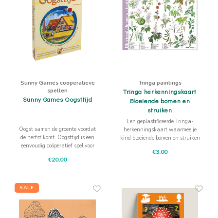
Sunny Games coöperatieve
Tringa paintings
spellen
Tringa herkenningskaart
Sunny Games Oogsttijd
Bloeiende bomen en
struiken
Een geplastificeerde Tringa-
Oogst samen de groente voordat
herkenningskaart waarmee je
de herfst komt. Oogsttijd is een
kind bloeiende bomen en struiken
eenvoudig coöperatief spel voor
buiten helpt herkennen,
€3,00
jonge kinderen.
waaronder eik, berk, beuk, wilg,
€20,00
herkennen aan hun bloemen. De
illustraties van Jasper de Ruiter
geven houvast bij rustig kijken
en vergelijke
SALE