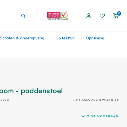
0
Scholen & kinderopvang
Op leeftijd
Opruiming
oom - paddenstoel
voegen
ARTIKELCODE
BW.STE.39
7 OP VOORRAAD