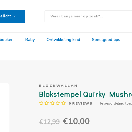
elicht
rboeken
Baby
Ontwikkeling kind
Speelgoed tips
BLOCKWALLAH
Blokstempel Quirky Mushr
0
REVIEWS
Je beoordeling toe
€10,00
€12,99