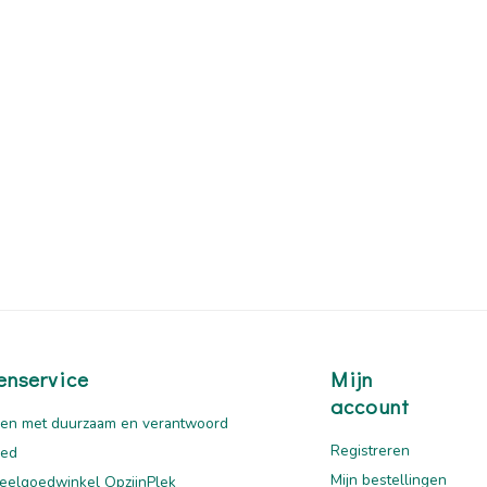
enservice
Mijn
account
en met duurzaam en verantwoord
Registreren
oed
Mijn bestellingen
eelgoedwinkel OpzijnPlek