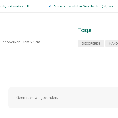
peelgoed sinds 2008
Sfeervolle winkel in Noordwolde (Frl) wo tm
Tags
tkunstwerken. 7cm x 5cm
DECOREREN
HAND
Geen reviews gevonden...