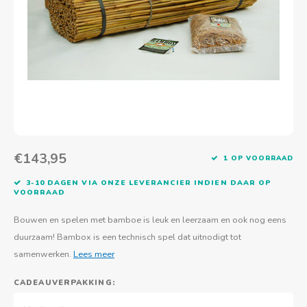
Actief buitenspelen
Muziekspeelgoed
Zoekboeken & doeboeken
Thuis leren
Duurzaam Speelgoed
Basis voor - Zintuigelijke beleving
Vanaf 8 jaar
The C
Vogelf
Water
Educa
Tuinieren & koken
Technisch Speelgoed
Quiet books
Boek en spel voor volwassenen
Sinterklaas & kerst
Ander basismateriaal
Vanaf 10 jaar
Jongl
Knikk
Fietsen en rijdend speelgoed
Spellen en puzzels
School & onderweg
Jongeren en volwassenen
Frisb
Teams
Creatief speelgoed
Schoolmeubilair
Beweg
Cijfer
€143,95
1 OP VOORRAAD
Overi
Puzze
3-10 DAGEN VIA ONZE LEVERANCIER INDIEN DAAR OP
VOORRAAD
Yogas
Bouwen en spelen met bamboe is leuk en leerzaam en ook nog eens
duurzaam! Bambox is een technisch spel dat uitnodigt tot
samenwerken.
Lees meer
CADEAUVERPAKKING: