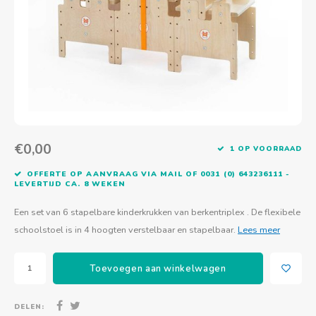
Actief buitenspelen
Muziekspeelgoed
Zoekboeken & doeboeken
Thuis leren
Duurzaam Speelgoed
Basis voor - Zintuigelijke beleving
Vanaf 8 jaar
The C
Vogelf
Water
Educa
Tuinieren & koken
Technisch Speelgoed
Quiet books
Boek en spel voor volwassenen
Sinterklaas & kerst
Ander basismateriaal
Vanaf 10 jaar
Jongl
Knikk
Fietsen en rijdend speelgoed
Spellen en puzzels
School & onderweg
Jongeren en volwassenen
Frisb
Teams
Creatief speelgoed
Schoolmeubilair
Beweg
Cijfer
€0,00
1 OP VOORRAAD
Overi
Puzze
OFFERTE OP AANVRAAG VIA MAIL OF 0031 (0) 643236111 -
LEVERTIJD CA. 8 WEKEN
Yogas
Een set van 6 stapelbare kinderkrukken van berkentriplex . De flexibele
schoolstoel is in 4 hoogten verstelbaar en stapelbaar.
Lees meer
Toevoegen aan winkelwagen
DELEN: