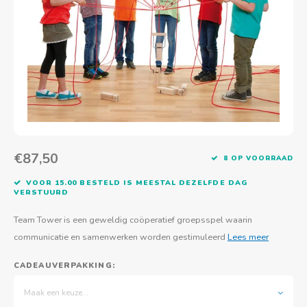
Actief buitenspelen
Muziekspeelgoed
Zoekboeken & doeboeken
Thuis leren
Duurzaam Speelgoed
Basis voor - Zintuigelijke beleving
Vanaf 8 jaar
The C
Vogelf
Water
Educa
Tuinieren & koken
Technisch Speelgoed
Quiet books
Boek en spel voor volwassenen
Sinterklaas & kerst
Ander basismateriaal
Vanaf 10 jaar
Jongl
Knikk
Fietsen en rijdend speelgoed
Spellen en puzzels
School & onderweg
Jongeren en volwassenen
Frisb
Teams
Creatief speelgoed
Schoolmeubilair
Beweg
Cijfer
€87,50
8 OP VOORRAAD
Overi
Puzze
VOOR 15.00 BESTELD IS MEESTAL DEZELFDE DAG
VERSTUURD
Yogas
Team Tower is een geweldig coöperatief groepsspel waarin
communicatie en samenwerken worden gestimuleerd
Lees meer
CADEAUVERPAKKING:
Maak een keuze...