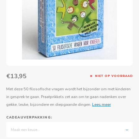
Actief buitenspelen
Muziekspeelgoed
Zoekboeken & doeboeken
Thuis leren
Duurzaam Speelgoed
Basis voor - Zintuigelijke beleving
Vanaf 8 jaar
The C
Vogelf
Water
Educa
Tuinieren & koken
Technisch Speelgoed
Quiet books
Boek en spel voor volwassenen
Sinterklaas & kerst
Ander basismateriaal
Vanaf 10 jaar
Jongl
Knikk
Fietsen en rijdend speelgoed
Spellen en puzzels
School & onderweg
Jongeren en volwassenen
Frisb
Teams
Creatief speelgoed
Schoolmeubilair
Beweg
Cijfer
Overi
Puzze
€13,95
NIET OP VOORRAAD
Yogas
Met deze 50 filosofische vragen wordt het bijzonder om met kinderen
in gesprek te gaan. Praatprikkels zet aan om te gaan nadenken over
gekke, leuke, bijzondere en diepgaande dingen.
Lees meer
CADEAUVERPAKKING:
Maak een keuze...