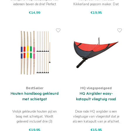
iedereen boven de drie! Perfect
Kikkerland popcorn maker. Dat
speelgoed voorthis en onderweg
wordt smullen
€14,99
€19,95
en ongelogen voor elke leeftijd
enorm leuk!
BestSaller
HQ vliegspeelgoed
Houten handboog gekleurd
HQ Airglider easy-
met schietgat
katapult vliegtuig rood
Vrolijk gekleurde houten pijl en
Deze rode HQ airglider is een
boog met schietgat. Wordt
vliegtuigje van vliegerstof dat je
geleverd inclusief drie (3)
als een katapult van je afschiet.
zuignappijlen zonder veertjes.
Lekker stevig en hij kan scherp
€19,95
€15,95