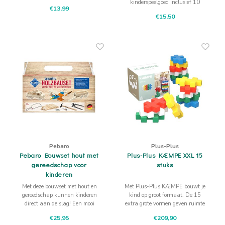
kinderspeelgoed inclusief 10
jij het?
€13,99
zachte watten kogels.
€15,50
Pebaro
Plus-Plus
Pebaro Bouwset hout met
Plus-Plus KÆMPE XXL 15
gereedschap voor
stuks
kinderen
Met deze bouwset met hout en
Met Plus-Plus KÆMPE bouwt je
gereedschap kunnen kinderen
kind op groot formaat. De 15
direct aan de slag! Een mooi
extra grote vormen geven ruimte
compleet cadeau!
om te tillen, passen, verbinden en
€25,95
€209,90
opnieuw te proberen.