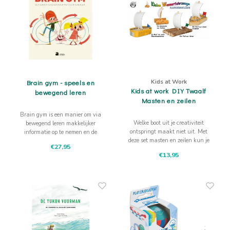
Kids at Work
Brain gym - speels en
Kids at work DIY Twaalf
bewegend leren
Masten en zeilen
Brain gym is een manier om via
Welke boot uit je creativiteit
bewegend leren makkelijker
ontspringt maakt niet uit. Met
informatie op te nemen en de
deze set masten en zeilen kun je
levenskwaliteit te verhogen door
€27,95
je eigen ontworpen bootjes echt
meer rust.
€13,95
afmaken en laten varen.