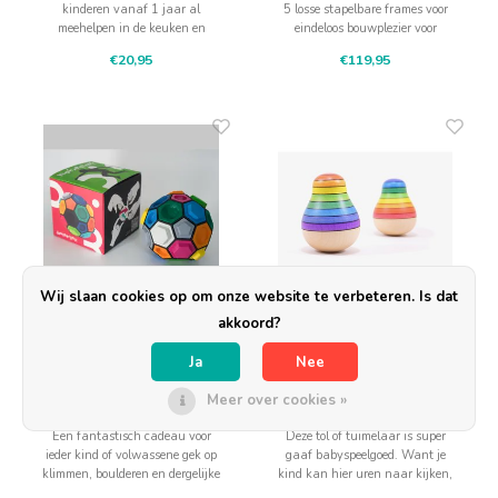
kinderen vanaf 1 jaar al
5 losse stapelbare frames voor
meehelpen in de keuken en
eindeloos bouwplezier voor
groenten en fruit snijden. Een
kleuters!
€20,95
€119,95
onmisbaar kindergereedschap
voor de jongsten.
Wij slaan cookies op om onze website te verbeteren. Is dat
akkoord?
Boulderball
Mader houten tollen
Ja
Nee
Boulderball
Mader Tuimelaar peer
voor baby
Meer over cookies »
Een fantastisch cadeau voor
Deze tol of tuimelaar is super
ieder kind of volwassene gek op
gaaf babyspeelgoed. Want je
klimmen, boulderen en dergelijke
kind kan hier uren naar kijken,
sporten. De kleinste klimwand
luisteren en tegen aan tikken!