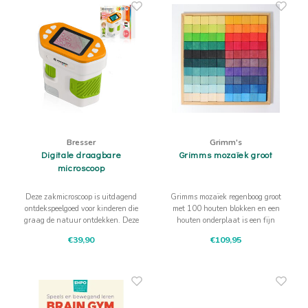
Bresser
Grimm's
Digitale draagbare
Grimms mozaïek groot
microscoop
Deze zakmicroscoop is uitdagend
Grimms mozaïek regenboog groot
ontdekspeelgoed voor kinderen die
met 100 houten blokken en een
graag de natuur ontdekken. Deze
houten onderplaat is een fijn
microscoop vergroot 50-250 x en
open einde basisspel voor jonge
€39,90
€109,95
heeft een scherpstelwiel voor
kinderen.
precieze instelling