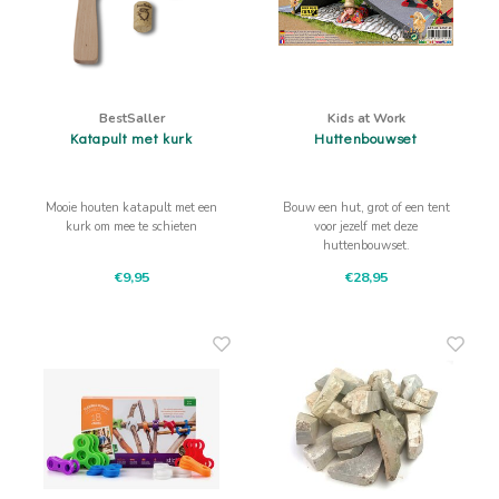
BestSaller
Kids at Work
Katapult met kurk
Huttenbouwset
Mooie houten katapult met een
Bouw een hut, grot of een tent
kurk om mee te schieten
voor jezelf met deze
huttenbouwset.
€9,95
€28,95