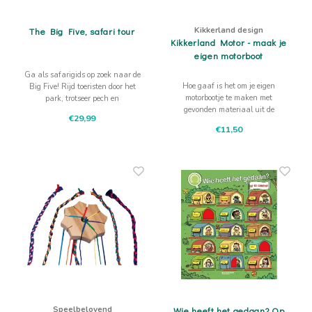
Kikkerland design
The Big Five, safari tour
Kikkerland Motor - maak je
eigen motorboot
Ga als safarigids op zoek naar de
Hoe gaaf is het om je eigen
Big Five! Rijd toeristen door het
motorbootje te maken met
park, trotseer pech en
gevonden materiaal uit de
natuurgeweld en werk samen
€29,99
natuur of gebruikt hout en dan
met andere gidsen om alle dieren
€11,50
deze motor er aan te hangen.
te spotten.
Speelbelovend
Wie heeft het gedaan? Op