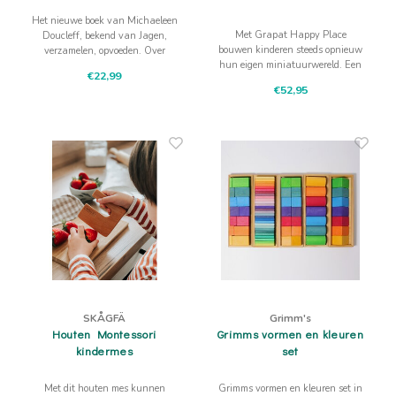
Het nieuwe boek van Michaeleen
Met Grapat Happy Place
Doucleff, bekend van Jagen,
bouwen kinderen steeds opnieuw
verzamelen, opvoeden. Over
hun eigen miniatuurwereld. Een
schermtijd, dopamine, motivatie
€22,99
open einde speelset van 40
en het terugbrengen van rust,
€52,95
houten onderdelen die uitnodigt
plezier en verbinding in het gezin.
tot bouwen, verhalen vertellen en
vrij spel.
SKÅGFÄ
Grimm's
Houten Montessori
Grimms vormen en kleuren
kindermes
set
Met dit houten mes kunnen
Grimms vormen en kleuren set in