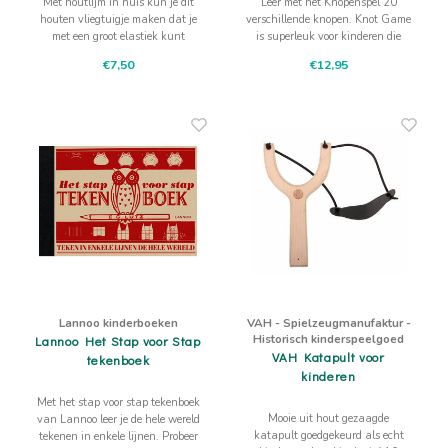
Met houtlijm in huis kun je dit
Leer met het Knopenspel 20
houten vliegtuigje maken dat je
verschillende knopen. Knot Game
met een groot elastiek kunt
is superleuk voor kinderen die
afschieten, zodat je vliegtuig echt
leren zeilen, of graag met
€7,50
€12,95
gaat vliegen!
touwtjes spelen en knopen willen
leren.
Lannoo kinderboeken
VAH - Spielzeugmanufaktur -
Historisch kinderspeelgoed
Lannoo Het Stap voor Stap
VAH Katapult voor
tekenboek
kinderen
Met het stap voor stap tekenboek
Mooie uit hout gezaagde
van Lannoo leer je de hele wereld
katapult goedgekeurd als echt
tekenen in enkele lijnen. Probeer