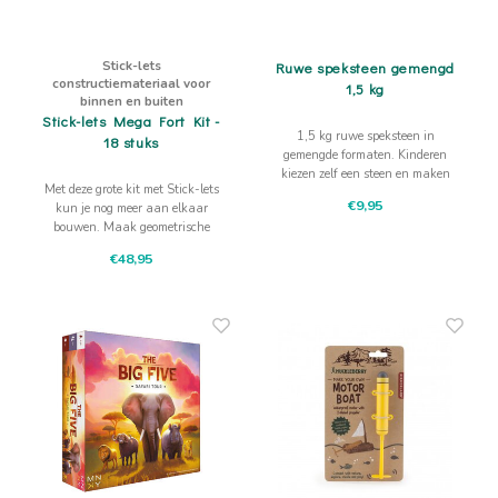
Stick-lets
Ruwe speksteen gemengd
constructiemateriaal voor
1,5 kg
binnen en buiten
Stick-lets Mega Fort Kit -
1,5 kg ruwe speksteen in
18 stuks
gemengde formaten. Kinderen
kiezen zelf een steen en maken
Met deze grote kit met Stick-lets
hun eigen kunstwerk door te
€9,95
kun je nog meer aan elkaar
raspen, schuren en vormen.
bouwen. Maak geometrische
figuren of een tent of hut
€48,95