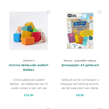
Grimm's
Moses -expeditie natuur
Grimms Gekleurde waldorf
Zonnepapier A5 gekleurd
blokken
Grimms gekleurde waldorf
Gekleurd zonnen-printpapier is
blokken , een blokkenset met 15
fotopapier dat werkt op zonlicht.
unieke vormen in een zak voor
een lek experiment voor allerlei
bouwen van landschappen tot de
gelegenheden zoals een
€32,95
€6,95
gekste eigen creaties!
kinderfeestje of buiten spelend in
de natuur.