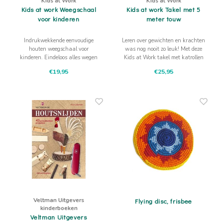
Kids at Work
Kids at Work
Kids at work Weegschaal
Kids at work Takel met 5
voor kinderen
meter touw
Indrukwekkende eenvoudige
Leren over gewichten en krachten
houten weegschaal voor
was nog nooit zo leuk! Met deze
kinderen. Eindeloos alles wegen
Kids at Work takel met katrollen
wat je tegenkomt. Transparante
voor buiten hebben kinderen
€19,95
€25,95
emmers niet inbegrepen!
dagenlang plezier!
Veltman Uitgevers
Flying disc, frisbee
kinderboeken
Veltman Uitgevers