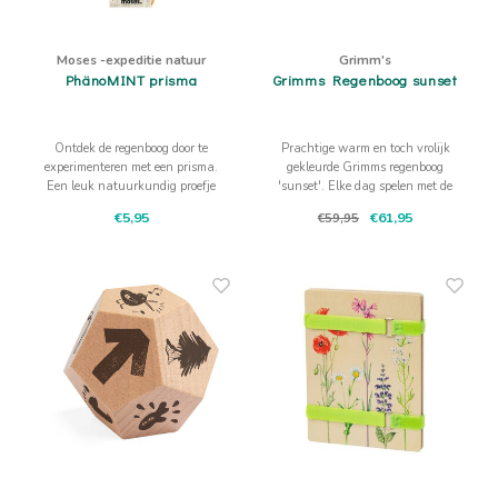
Moses -expeditie natuur
Grimm's
PhänoMINT prisma
Grimms Regenboog sunset
Ontdek de regenboog door te
Prachtige warm en toch vrolijk
experimenteren met een prisma.
gekleurde Grimms regenboog
Een leuk natuurkundig proefje
'sunset'. Elke dag spelen met de
met een geweldig resultaat!
zonsondergang, dat is toch iets
€5,95
€61,95
€59,95
dat fantasie laat groeien?