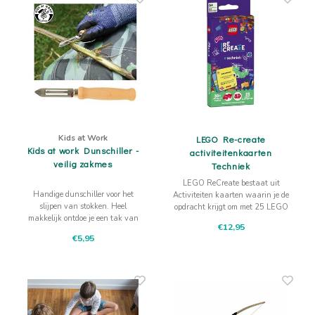
Kids at Work
LEGO Re-create
Kids at work Dunschiller -
activiteitenkaarten
veilig zakmes
Techniek
LEGO ReCreate bestaat uit
Handige dunschiller voor het
Activiteiten kaarten waarin je de
slijpen van stokken. Heel
opdracht krijgt om met 25 LEGO
makkelijk ontdoe je een tak van
elementen steeds iets anders te
€12,95
zijn bast met dit coole mes. Ook
bouwen.
€5,95
wel Whittling peeler genoemd.