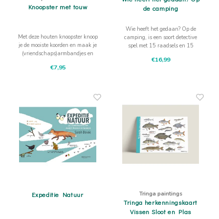
Knoopster met touw
de camping
Wie heeft het gedaan? Op de
Met deze houten knoopster knoop
camping, is een soort detective
je de mooiste koorden en maak je
spel met 15 raadsels en 15
(vriendschaps)armbandjes en
mogelijke daders: vind jij ze
€16,99
andere versiersels. Deze set komt
allemaal?
€7,95
met gekleurd katoendraad
Tringa paintings
Expeditie Natuur
Tringa herkenningskaart
Vissen Sloot en Plas