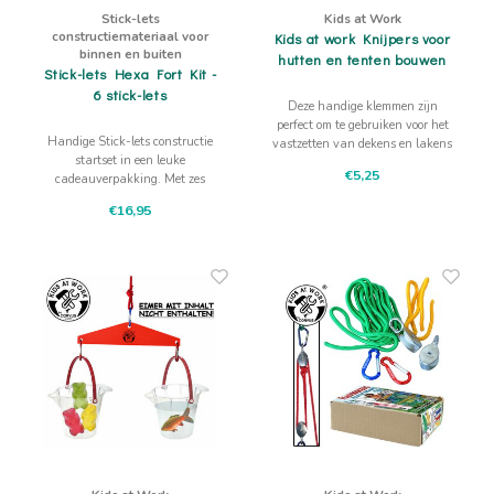
Stick-lets
Kids at Work
constructiemateriaal voor
Kids at work Knijpers voor
binnen en buiten
hutten en tenten bouwen
Stick-lets Hexa Fort Kit -
6 stick-lets
Deze handige klemmen zijn
perfect om te gebruiken voor het
Handige Stick-lets constructie
vastzetten van dekens en lakens
startset in een leuke
als kinderen een hut of een tent
€5,25
cadeauverpakking. Met zes
bouwen. Verder handig
Stick-lets kun je al aardig wat
kindergereedschap bij zagen en
€16,95
constructies uitproberen.
timmeren.