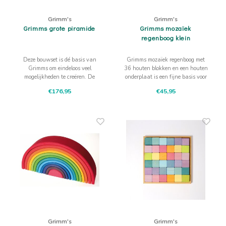
Actief buitenspelen
Muziekspeelgoed
Zoekboeken & doeboeken
Thuis leren
Duurzaam Speelgoed
Basis voor - Zintuigelijke beleving
Vanaf 8 jaar
The C
Vogelf
Grimm's
Grimm's
Water
Educa
Grimms grote piramide
Grimms mozaïek
Tuinieren & koken
Technisch Speelgoed
Quiet books
Boek en spel voor volwassenen
Sinterklaas & kerst
Ander basismateriaal
Vanaf 10 jaar
regenboog klein
Jongl
Knikk
Fietsen en rijdend speelgoed
Spellen en puzzels
School & onderweg
Jongeren en volwassenen
Deze bouwset is dé basis van
Grimms mozaïek regenboog met
Grimms om eindeloos veel
36 houten blokken en een houten
Frisb
Teams
mogelijkheden te creëren. De
onderplaat is een fijne basis voor
Creatief speelgoed
Schoolmeubilair
Grimms grote piramide bestaat
open einde spel voor jonge
€176,95
€45,95
uit 100 gekleurde blokken om
kinderen.
Beweg
Cijfer
mee te bouwen.
Overi
Puzze
Yogas
Grimm's
Grimm's