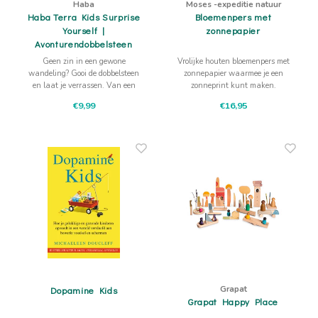
Haba
Moses -expeditie natuur
Haba Terra Kids Surprise
Bloemenpers met
Yourself |
zonnepapier
Avonturendobbelsteen
Geen zin in een gewone
Vrolijke houten bloemenpers met
wandeling? Gooi de dobbelsteen
zonnepapier waarmee je een
en laat je verrassen. Van een
zonneprint kunt maken.
boom knuffelen tot een vogel
Verzamel een mooi blad of bloem
€9,99
€16,95
nadoen of een mini-picknick in
en ga aan de slag!
het gras: elke worp maakt van
buiten zijn een nieuw avontuur.
Grapat
Dopamine Kids
Grapat Happy Place