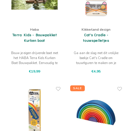
Haba
Kikkerland design
Terra Kids - Bouwpakket
Cat's Cradle -
Kurken boot
touwspelletjes
Bouw je eigen drijvende boot met
Ga aan de slag met dit vrolijke
het HABA Terra Kids Kurken
boekje Cat's Cradle om
Boot Bouwpakket. Eenvoudig te
touwfiguren te maken om je
monteren, gemaakt van
vingers. Spel van vroeger wat
€19,99
€4,95
natuurlijke materialen en ideaal
nog steeds leuk is!
voor avonturen op het water.
Vanaf 6 jaar.
SALE