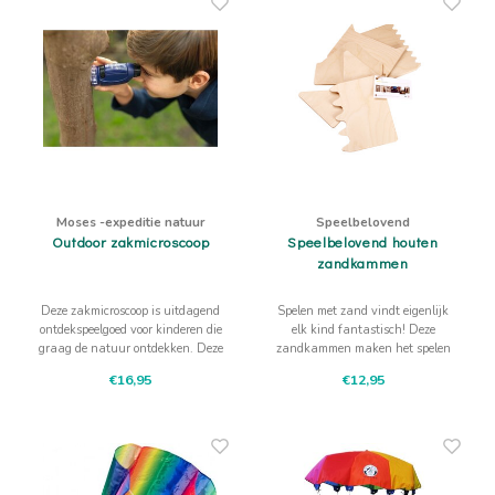
Moses -expeditie natuur
Speelbelovend
Outdoor zakmicroscoop
Speelbelovend houten
zandkammen
Deze zakmicroscoop is uitdagend
Spelen met zand vindt eigenlijk
ontdekspeelgoed voor kinderen die
elk kind fantastisch! Deze
graag de natuur ontdekken. Deze
zandkammen maken het spelen
microscoop vergroot 50-250 x en
met zand en water extra leuk!
€16,95
€12,95
heeft een scherpstelwiel voor
precieze instelling