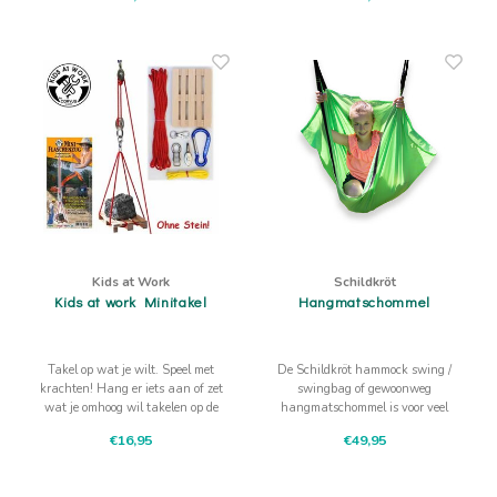
Gebruik je het schietgat niet?
aan de wind vliegen.
Dan kun je ook pijltjes met veren
afschieten
Kids at Work
Schildkröt
Kids at work Minitakel
Hangmatschommel
Takel op wat je wilt. Speel met
De Schildkröt hammock swing /
krachten! Hang er iets aan of zet
swingbag of gewoonweg
wat je omhoog wil takelen op de
hangmatschommel is voor veel
kleine pallet!
kinderen een lekkere schommel en
€16,95
€49,95
verstopplek. Heerlijk even rustig
op jezelf!