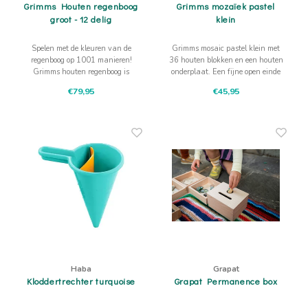
Grimms Houten regenboog
Grimms mozaïek pastel
groot - 12 delig
klein
Spelen met de kleuren van de
Grimms mosaic pastel klein met
regenboog op 1001 manieren!
36 houten blokken en een houten
Grimms houten regenboog is
onderplaat. Een fijne open einde
speelgoed dat de fantasie
spel basis voor jonge kinderen.
€79,95
€45,95
prikkelt!
Haba
Grapat
Kloddertrechter turquoise
Grapat Permanence box