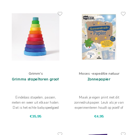
Grimm's
Moses -expeditie natuur
Grimms stapeltoren groot
Zonnepapier
Eindeloos stapelen, passen,
Maak je eigen print met dit
meten en weer uit elkaar halen.
zonnedrukpapier. Leuk als je van
Dat is het echte babyspeelgoed
experimenteren houdt op jezelf of
waar ze veel aan ontdekken
in een groepje.
€35,95
€4,95