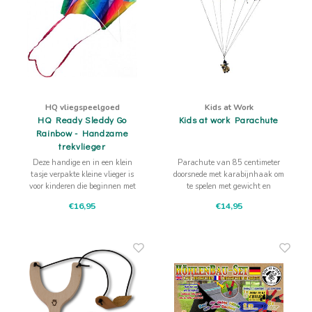
HQ vliegspeelgoed
Kids at Work
HQ Ready Sleddy Go
Kids at work Parachute
Rainbow - Handzame
trekvlieger
Deze handige en in een klein
Parachute van 85 centimeter
tasje verpakte kleine vlieger is
doorsnede met karabijnhaak om
voor kinderen die beginnen met
te spelen met gewicht en
vliegeren erg fijn.
zwaartekracht! Vooral kijken
€16,95
€14,95
Al rennend en trekkend gaat hij
naar en wachten op het dalen is
makkelijk omhoog.
fantastisch. Het figuurtje is niet
inbegrepen.