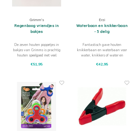
Grimm's
Erzi
Regenboog vriendjes in
Waterbaan en knikkerbaan
bakjes
- 5 delig
De zeven houten poppetjes in
Fantastisch gave houten
bakjes van Grimms is prachtig
knikkerbaan en waterbaan voor
houten speelgoed met veel
water, knikkers of water en
mogelijkheden. Sorteren,
knikkers. Speel binnen met ander
€51,95
€42,95
stapelen, spelen, in en uit het
(houten) speelgoed of buiten in de
bakje halen en open einde spel.
zandbak.