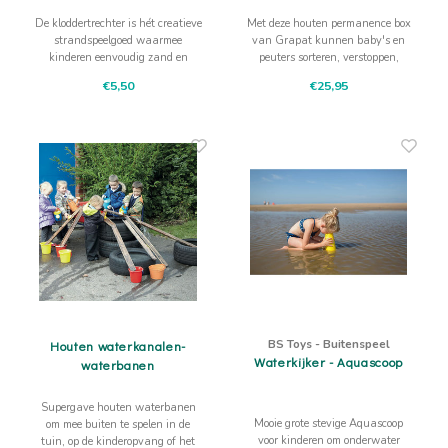
De kloddertrechter is hét creatieve
Met deze houten permanence box
strandspeelgoed waarmee
van Grapat kunnen baby's en
kinderen eenvoudig zand en
peuters sorteren, verstoppen,
water mengen tot heerlijke
classificeren en motorische
€5,50
€25,95
modder.
vaardigheden ontwikkelen.
BS Toys - Buitenspeel
Houten waterkanalen-
Waterkijker - Aquascoop
waterbanen
Supergave houten waterbanen
Mooie grote stevige Aquascoop
om mee buiten te spelen in de
voor kinderen om onderwater
tuin, op de kinderopvang of het