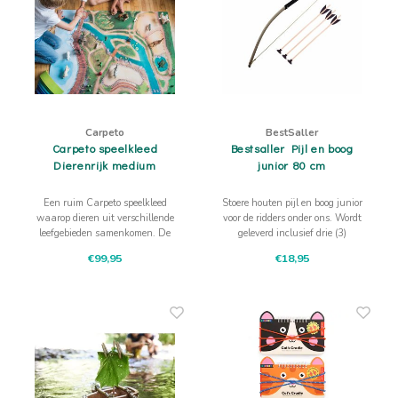
Carpeto
BestSaller
Carpeto speelkleed
Bestsaller Pijl en boog
Dierenrijk medium
junior 80 cm
Een ruim Carpeto speelkleed
Stoere houten pijl en boog junior
waarop dieren uit verschillende
voor de ridders onder ons. Wordt
leefgebieden samenkomen. De
geleverd inclusief drie (3)
stabiele ondergrond geeft ruimte
zuignappijlen
€99,95
€18,95
aan houten dieren, blokken en
vrij fantasiespel.