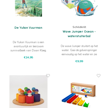
Schildkröt
De Yukon Vuurman
Wave Jumper Ocean -
waterstuiterbal
De Yukon Vuurman is een
De wave Jumper stuitert op het
avontuurlijk en leerzaam
water. Gooi de golvenspringer
survivalboek van Daan Kloeg.
eenvoudig op het water en zie
Vol natuur, illustraties en
€24,95
hem stuiteren. Leuk
verhalen over overleven in de
€9,99
waterspelletje voor op vakantie of
wildernis van Canada.
tijdens een dagje strand.