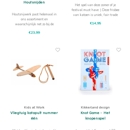
Houtsnijden
Het spel van deze zomer of je
festival must have :) Deze frisbee
Houtsnijwerk past helemaal in
van katoen is uniek, fair-trade
ons assortiment en
en hand gemaakt door vrouwen
€14,95
waarschijnlijk net zo bij de
uit Guatamala.
knutselbehoefte van je kind(eren),
€23,99
want dit is lekker bezig zijn met je
handen en je zakmes!
Kids at Work
Kikkerland design
Vliegtuig katapult nummer
Knot Game - Het
één
knopenspel