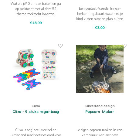
Wat zie je? Ga naar buiten en ga
Een geplastificeerde Tringa-
op zoektocht met al deze 52
herkenningskaart waarmee je
thema zoektocht kaarten.
kind vissen sloot en plas buiten
Humoristisch en super leuk
€18,99
helpt herkennen, waaronder
geschreven, creatief gemaakt en
€3,00
snoek, snoekbaars, voorn, karper,
geïllustreerd wat zorgt voor
paling. De illustraties van Jasper
fantastische zoektochten
de Ruiter geven houvast bij
rustig kijken en vergelijken.
Clixo
Kikkerland design
Clixo - 9 stuks regenboog
Popcorn Maker
Clixo is origineel, flexibel en
Je eigen popcorn maken in een
uitdagend magneetspeelgoed voor
kampvuur kan met deze