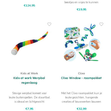
beestjes en visjes te kunnen
schoolplein. Maak een toffe
€124,95
bekijken.
waterweg met deze 8 kanalen
€19,95
van een meter.
Kids at Work
Clixo
Kids at work Werpbal
Clixo Window - raampakket
regenboog
Stevige werpbal komeet voor
Met het Clixo raampakket kun je
leuke buitenspellen. De staartbal
leuke gezichten, hangende
is ideaal en lichtgewicht
creaties of bouwwerken bouwen
speelgoed voor op vakantie.
op ramen en tegels! Inclusief 4
€7,95
€32,99
zuignappen