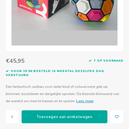
Actief buitenspelen
Muziekspeelgoed
Zoekboeken & doeboeken
Thuis leren
Duurzaam Speelgoed
Basis voor - Zintuigelijke beleving
Vanaf 8 jaar
The C
Vogelf
Water
Educa
Tuinieren & koken
Technisch Speelgoed
Quiet books
Boek en spel voor volwassenen
Sinterklaas & kerst
Ander basismateriaal
Vanaf 10 jaar
Jongl
Knikk
Fietsen en rijdend speelgoed
Spellen en puzzels
School & onderweg
Jongeren en volwassenen
Frisb
Teams
Creatief speelgoed
Schoolmeubilair
Beweg
Cijfer
€45,95
7 OP VOORRAAD
Overi
Puzze
VOOR 15.00 BESTELD IS MEESTAL DEZELFDE DAG
VERSTUURD
Yogas
Een fantastisch cadeau voor ieder kind of volwassene gek op
klimmen, boulderen en dergelijke sporten. De kleinste klimwand van
de wereld om mee te trainen en te spelen.
Lees meer
Toevoegen aan winkelwagen