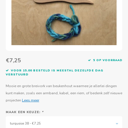
Actief buitenspelen
Muziekspeelgoed
Zoekboeken & doeboeken
Thuis leren
Duurzaam Speelgoed
Basis voor - Zintuigelijke beleving
Vanaf 8 jaar
The C
Vogelf
Water
Educa
Tuinieren & koken
Technisch Speelgoed
Quiet books
Boek en spel voor volwassenen
Sinterklaas & kerst
Ander basismateriaal
Vanaf 10 jaar
Jongl
Knikk
Fietsen en rijdend speelgoed
Spellen en puzzels
School & onderweg
Jongeren en volwassenen
Frisb
Teams
Creatief speelgoed
Schoolmeubilair
Beweg
Cijfer
€7,25
5 OP VOORRAAD
Overi
Puzze
VOOR 15.00 BESTELD IS MEESTAL DEZELFDE DAG
VERSTUURD
Yogas
Mooie en grote breivork van beukenhout waarmee je allerlei dingen
kunt maken, zoals een armband, kabel, een riem, of bedenk zelf nieuwe
projecten
Lees meer
MAAK EEN KEUZE:
*
turquoise 38 - €7,25