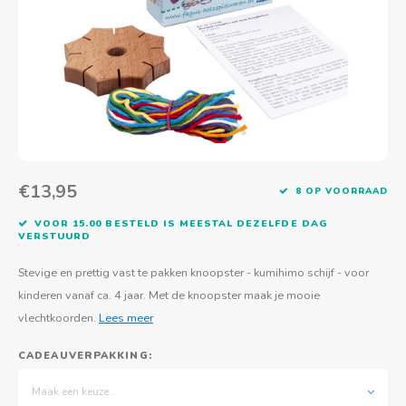
Actief buitenspelen
Muziekspeelgoed
Zoekboeken & doeboeken
Thuis leren
Duurzaam Speelgoed
Basis voor - Zintuigelijke beleving
Vanaf 8 jaar
The C
Vogelf
Water
Educa
Tuinieren & koken
Technisch Speelgoed
Quiet books
Boek en spel voor volwassenen
Sinterklaas & kerst
Ander basismateriaal
Vanaf 10 jaar
Jongl
Knikk
Fietsen en rijdend speelgoed
Spellen en puzzels
School & onderweg
Jongeren en volwassenen
Frisb
Teams
Creatief speelgoed
Schoolmeubilair
Beweg
Cijfer
€13,95
8 OP VOORRAAD
Overi
Puzze
VOOR 15.00 BESTELD IS MEESTAL DEZELFDE DAG
VERSTUURD
Yogas
Stevige en prettig vast te pakken knoopster - kumihimo schijf - voor
kinderen vanaf ca. 4 jaar. Met de knoopster maak je mooie
vlechtkoorden.
Lees meer
CADEAUVERPAKKING:
Maak een keuze...