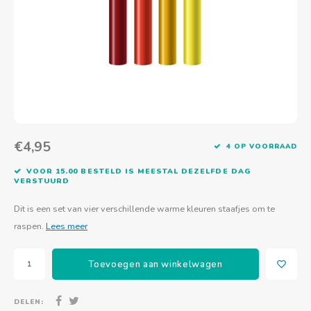
Actief buitenspelen
Muziekspeelgoed
Zoekboeken & doeboeken
Thuis leren
Duurzaam Speelgoed
Basis voor - Zintuigelijke beleving
Vanaf 8 jaar
The C
Vogelf
Water
Educa
Tuinieren & koken
Technisch Speelgoed
Quiet books
Boek en spel voor volwassenen
Sinterklaas & kerst
Ander basismateriaal
Vanaf 10 jaar
Jongl
Knikk
Fietsen en rijdend speelgoed
Spellen en puzzels
School & onderweg
Jongeren en volwassenen
Frisb
Teams
Creatief speelgoed
Schoolmeubilair
Beweg
Cijfer
€4,95
4 OP VOORRAAD
Overi
Puzze
VOOR 15.00 BESTELD IS MEESTAL DEZELFDE DAG
VERSTUURD
Yogas
Dit is een set van vier verschillende warme kleuren staafjes om te
raspen.
Lees meer
Toevoegen aan winkelwagen
DELEN: