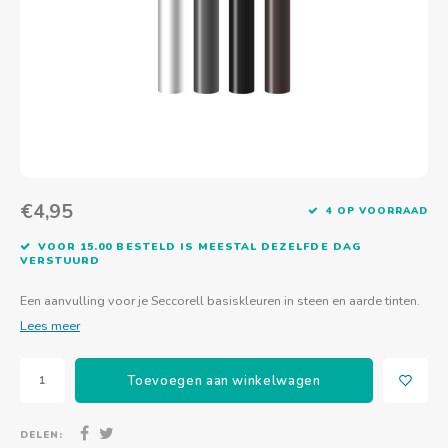
Actief buitenspelen
Muziekspeelgoed
Zoekboeken & doeboeken
Thuis leren
Duurzaam Speelgoed
Basis voor - Zintuigelijke beleving
Vanaf 8 jaar
The C
Vogelf
Water
Educa
Tuinieren & koken
Technisch Speelgoed
Quiet books
Boek en spel voor volwassenen
Sinterklaas & kerst
Ander basismateriaal
Vanaf 10 jaar
Jongl
Knikk
Fietsen en rijdend speelgoed
Spellen en puzzels
School & onderweg
Jongeren en volwassenen
Frisb
Teams
Creatief speelgoed
Schoolmeubilair
Beweg
Cijfer
€4,95
4 OP VOORRAAD
Overi
Puzze
VOOR 15.00 BESTELD IS MEESTAL DEZELFDE DAG
VERSTUURD
Yogas
Een aanvulling voor je Seccorell basiskleuren in steen en aarde tinten.
Lees meer
Toevoegen aan winkelwagen
DELEN: