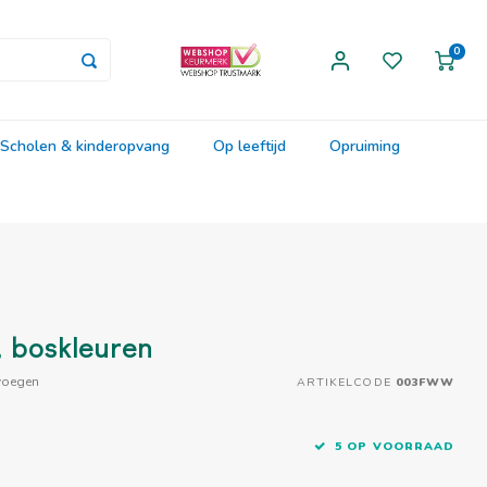
0
Scholen & kinderopvang
Op leeftijd
Opruiming
e, boskleuren
voegen
ARTIKELCODE
003FWW
5 OP VOORRAAD