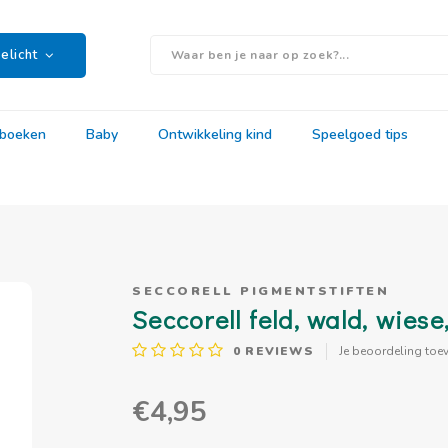
elicht
rboeken
Baby
Ontwikkeling kind
Speelgoed tips
SECCORELL PIGMENTSTIFTEN
Seccorell feld, wald, wies
0
REVIEWS
Je beoordeling toe
€4,95