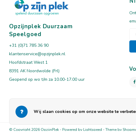
Ni
Ont
ema
Opzijnplek Duurzaam
Speelgoed
+31 (0)71 785 36 90
klantenservice@opzijnplek.nl
Hoofdstraat West 1
Vo
8391 AK Noordwolde (Frl)
Geopend op wo t/m za 10.00-17.00 uur
Wij slaan cookies op om onze website te verbeter
© Copyright 2026 OpzijnPlek - Powered by
Lightspeed
- Theme by
Shopm