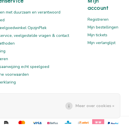
enservice
Mijn
account
en met duurzaam en verantwoord
Registreren
oed
Mijn bestellingen
eelgoedwinkel OpzijnPlek
Mijn tickets
service, veelgestelde vragen & contact
Mijn verlanglijst
ethoden
ing
eren
saanwijzing echt speelgoed
ne voorwaarden
erklaring
mer
Meer over cookies »