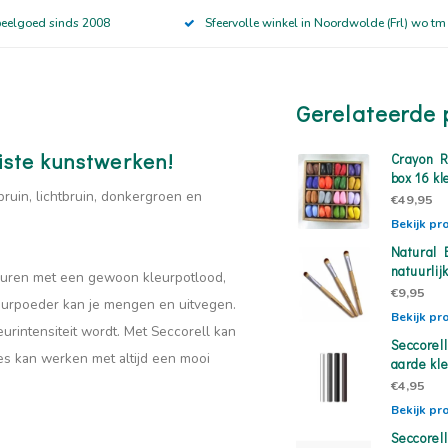
peelgoed sinds 2008
Sfeervolle winkel in Noordwolde (Frl) wo tm
Gerelateerde 
iste kunstwerken!
Crayon R
box 16 kl
ruin, lichtbruin, donkergroen en
€49,95
Bekijk pr
Natural 
natuurli
leuren met een gewoon kleurpotlood,
€9,95
leurpoeder kan je mengen en uitvegen.
Bekijk pr
urintensiteit wordt. Met Seccorell kan
Seccorel
es kan werken met altijd een mooi
aarde kl
€4,95
Bekijk pr
Seccorel