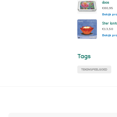
doos
€60,95
Bekijk pr
Ster lant
€13,50
Bekijk pr
Tags
TEKENSPEELGOED