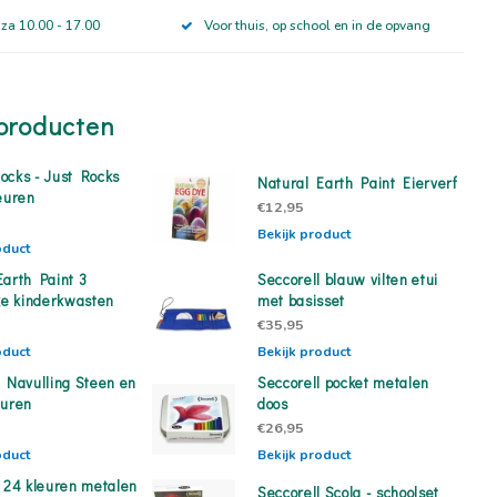
 za 10.00 - 17.00
Voor thuis, op school en in de opvang
producten
ocks - Just Rocks
Natural Earth Paint Eierverf
euren
€12,95
Bekijk product
oduct
Earth Paint 3
Seccorell blauw vilten etui
jke kinderkwasten
met basisset
€35,95
oduct
Bekijk product
l Navulling Steen en
Seccorell pocket metalen
euren
doos
€26,95
oduct
Bekijk product
l 24 kleuren metalen
Seccorell Scola - schoolset