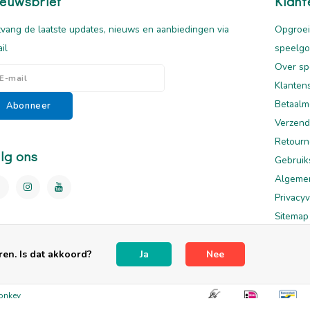
euwsbrief
Klant
vang de laatste updates, nieuws en aanbiedingen via
Opgroei
il
speelg
Over sp
Klanten
Betaalm
Abonneer
Verzend
Retourn
lg ons
Gebruik
Algeme
Privacyv
Sitemap
Disclai
en. Is dat akkoord?
Ja
Nee
onkey