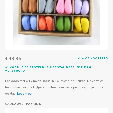
Actief buitenspelen
Muziekspeelgoed
Zoekboeken & doeboeken
Thuis leren
Duurzaam Speelgoed
Basis voor - Zintuigelijke beleving
Vanaf 8 jaar
The C
Vogelf
Water
Educa
Tuinieren & koken
Technisch Speelgoed
Quiet books
Boek en spel voor volwassenen
Sinterklaas & kerst
Ander basismateriaal
Vanaf 10 jaar
Jongl
Knikk
Fietsen en rijdend speelgoed
Spellen en puzzels
School & onderweg
Jongeren en volwassenen
Frisb
Teams
Creatief speelgoed
Schoolmeubilair
Beweg
Cijfer
€49,95
4 OP VOORRAAD
Overi
Puzze
VOOR 15.00 BESTELD IS MEESTAL DEZELFDE DAG
VERSTUURD
Yogas
Een doos met 64 Crayon Rocks in 16 levendige kleuren. De vorm en
het formaat van de krijtjes stimuleert een juiste pengreep. Fijn voor in
de klas!
Lees meer
CADEAUVERPAKKING: