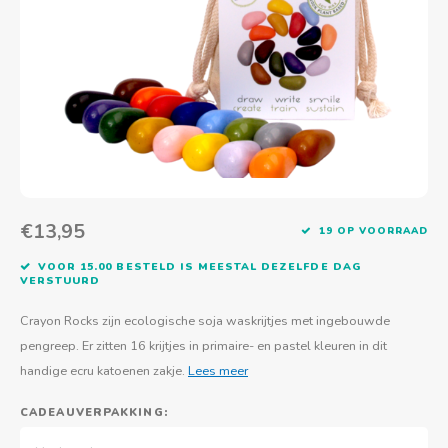
Actief buitenspelen
Muziekspeelgoed
Zoekboeken & doeboeken
Thuis leren
Duurzaam Speelgoed
Basis voor - Zintuigelijke beleving
Vanaf 8 jaar
The C
Vogelf
Water
Educa
Tuinieren & koken
Technisch Speelgoed
Quiet books
Boek en spel voor volwassenen
Sinterklaas & kerst
Ander basismateriaal
Vanaf 10 jaar
Jongl
Knikk
Fietsen en rijdend speelgoed
Spellen en puzzels
School & onderweg
Jongeren en volwassenen
Frisb
Teams
Creatief speelgoed
Schoolmeubilair
Beweg
Cijfer
€13,95
19 OP VOORRAAD
Overi
Puzze
VOOR 15.00 BESTELD IS MEESTAL DEZELFDE DAG
VERSTUURD
Yogas
Crayon Rocks zijn ecologische soja waskrijtjes met ingebouwde
pengreep. Er zitten 16 krijtjes in primaire- en pastel kleuren in dit
handige ecru katoenen zakje.
Lees meer
CADEAUVERPAKKING: