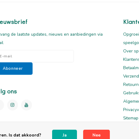
euwsbrief
Klant
vang de laatste updates, nieuws en aanbiedingen via
Opgroei
il
speelg
Over sp
Klanten
Betaalm
Abonneer
Verzend
Retourn
lg ons
Gebruik
Algeme
Privacyv
Sitemap
Disclai
en. Is dat akkoord?
Ja
Nee