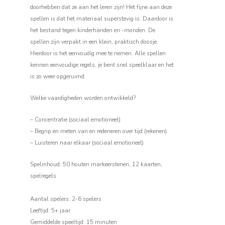
doorhebben dat ze aan het leren zijn! Het fijne aan deze
spellen is dat het materiaal superstevig is. Daardoor is
het bestand tegen kinderhanden en -monden. De
spellen zijn verpakt in een klein, praktisch doosje.
Hierdoor is het eenvoudig mee te nemen. Alle spellen
kennen eenvoudige regels, je bent snel speelklaar en het
is zo weer opgeruimd.
Welke vaardigheden worden ontwikkeld?
– Concentratie (sociaal emotioneel)
– Begrip en meten van en redeneren over tijd (rekenen)
– Luisteren naar elkaar (sociaal emotioneel)
Spelinhoud: 50 houten markeerstenen, 12 kaarten,
spelregels
Aantal spelers: 2-6 spelers
Leeftijd: 5+ jaar
Gemiddelde speeltijd: 15 minuten