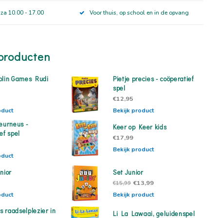
 za 10.00 - 17.00
Voor thuis, op school en in de opvang
producten
blin Games Rudi
Pietje precies - coöperatief
spel
€12,95
oduct
Bekijk product
peurneus -
Keer op Keer kids
ef spel
€17,99
Bekijk product
oduct
nior
Set Junior
€13,99
€15,99
oduct
Bekijk product
ds raadselplezier in
Li La Lawaai, geluidenspel