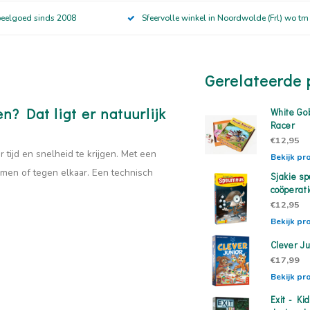
peelgoed sinds 2008
Sfeervolle winkel in Noordwolde (Frl) wo tm
Gerelateerde 
? Dat ligt er natuurlijk
White Go
Racer
€12,95
ijd en snelheid te krijgen. Met een
Bekijk pr
amen of tegen elkaar. Een technisch
Sjakie s
coöperati
€12,95
Bekijk pr
Clever Ju
€17,99
Bekijk pr
Exit - Ki