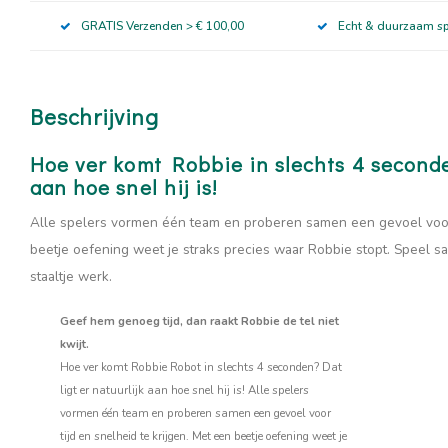
GRATIS Verzenden > € 100,00
Echt & duurzaam s
Beschrijving
Hoe ver komt Robbie in slechts 4 seconden
aan hoe snel hij is!
Alle spelers vormen één team en proberen samen een gevoel voor t
beetje oefening weet je straks precies waar Robbie stopt. Speel s
staaltje werk.
Geef hem genoeg tijd, dan raakt Robbie de tel niet
kwijt.
Hoe ver komt Robbie Robot in slechts 4 seconden? Dat
ligt er natuurlijk aan hoe snel hij is! Alle spelers
vormen één team en proberen samen een gevoel voor
tijd en snelheid te krijgen. Met een beetje oefening weet je