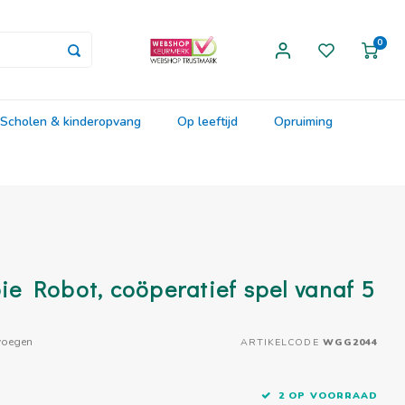
0
Scholen & kinderopvang
Op leeftijd
Opruiming
e Robot, coöperatief spel vanaf 5
voegen
ARTIKELCODE
WGG2044
2 OP VOORRAAD