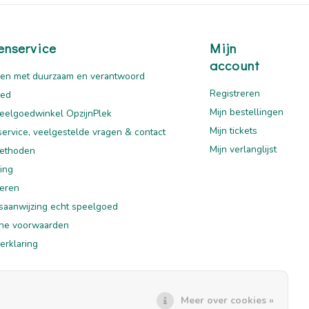
enservice
Mijn
account
en met duurzaam en verantwoord
Registreren
oed
Mijn bestellingen
eelgoedwinkel OpzijnPlek
Mijn tickets
service, veelgestelde vragen & contact
Mijn verlanglijst
ethoden
ing
eren
saanwijzing echt speelgoed
ne voorwaarden
erklaring
mer
Meer over cookies »