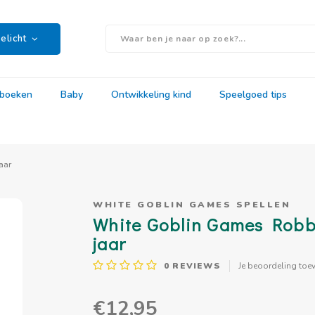
elicht
rboeken
Baby
Ontwikkeling kind
Speelgoed tips
aar
WHITE GOBLIN GAMES SPELLEN
White Goblin Games Robbi
jaar
0
REVIEWS
Je beoordeling toe
€12,95