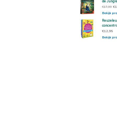
de Jungl
€1
€17,99
Bekijk pr
Reuzeleu
concentra
€12,95
Bekijk pr