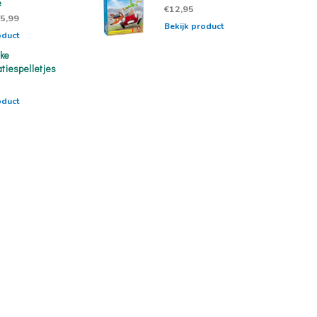
e
€12,95
5,99
Bekijk product
oduct
ke
tiespelletjes
oduct