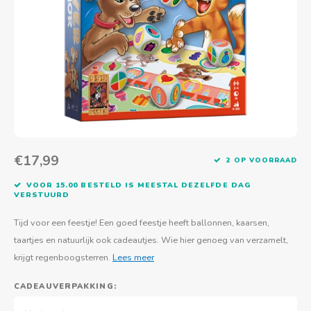
Actief buitenspelen
Muziekspeelgoed
Zoekboeken & doeboeken
Thuis leren
Duurzaam Speelgoed
Basis voor - Zintuigelijke beleving
Vanaf 8 jaar
The C
Vogelf
Water
Educa
Tuinieren & koken
Technisch Speelgoed
Quiet books
Boek en spel voor volwassenen
Sinterklaas & kerst
Ander basismateriaal
Vanaf 10 jaar
Jongl
Knikk
Fietsen en rijdend speelgoed
Spellen en puzzels
School & onderweg
Jongeren en volwassenen
Frisb
Teams
Creatief speelgoed
Schoolmeubilair
Beweg
Cijfer
€17,99
2 OP VOORRAAD
Overi
Puzze
VOOR 15.00 BESTELD IS MEESTAL DEZELFDE DAG
VERSTUURD
Yogas
Tijd voor een feestje! Een goed feestje heeft ballonnen, kaarsen,
taartjes en natuurlijk ook cadeautjes. Wie hier genoeg van verzamelt,
krijgt regenboogsterren.
Lees meer
CADEAUVERPAKKING: