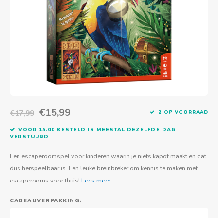
Actief buitenspelen
Muziekspeelgoed
Zoekboeken & doeboeken
Thuis leren
Duurzaam Speelgoed
Basis voor - Zintuigelijke beleving
Vanaf 8 jaar
The C
Vogelf
Water
Educa
Tuinieren & koken
Technisch Speelgoed
Quiet books
Boek en spel voor volwassenen
Sinterklaas & kerst
Ander basismateriaal
Vanaf 10 jaar
Jongl
Knikk
Fietsen en rijdend speelgoed
Spellen en puzzels
School & onderweg
Jongeren en volwassenen
Frisb
Teams
Creatief speelgoed
Schoolmeubilair
Beweg
Cijfer
€15,99
€17,99
2 OP VOORRAAD
Overi
Puzze
VOOR 15.00 BESTELD IS MEESTAL DEZELFDE DAG
VERSTUURD
Yogas
Een escaperoomspel voor kinderen waarin je niets kapot maakt en dat
dus herspeelbaar is. Een leuke breinbreker om kennis te maken met
escaperooms voor thuis!
Lees meer
CADEAUVERPAKKING: