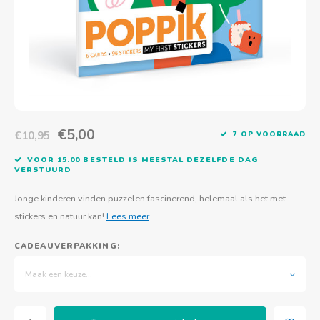
Actief buitenspelen
Muziekspeelgoed
Zoekboeken & doeboeken
Thuis leren
Duurzaam Speelgoed
Basis voor - Zintuigelijke beleving
Vanaf 8 jaar
The C
Vogelf
Water
Educa
Tuinieren & koken
Technisch Speelgoed
Quiet books
Boek en spel voor volwassenen
Sinterklaas & kerst
Ander basismateriaal
Vanaf 10 jaar
Jongl
Knikk
Fietsen en rijdend speelgoed
Spellen en puzzels
School & onderweg
Jongeren en volwassenen
Frisb
Teams
Creatief speelgoed
Schoolmeubilair
€5,00
€10,95
Beweg
Cijfer
7 OP VOORRAAD
VOOR 15.00 BESTELD IS MEESTAL DEZELFDE DAG
Overi
Puzze
VERSTUURD
Jonge kinderen vinden puzzelen fascinerend, helemaal als het met
Yogas
stickers en natuur kan!
Lees meer
CADEAUVERPAKKING:
Maak een keuze...