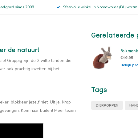
peelgoed sinds 2008
Sfeervolle winkel in Noordwolde (Frl) wo tm
Gerelateerde 
er de natuur!
Folkmani
€46,95
e! Grappig zijn de 2 witte tanden die
Bekijk pr
r ook prachtig inzetten bij het
Tags
er, blokkeer jezelf niet. Uit je. Krop
DIERPOPPEN
HAN
iet gevangen. Kom naar buiten! Meer lezen