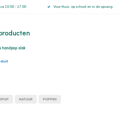
 za 10.00 - 17.00
Voor thuis, op school en in de opvang
producten
s handpop slak
oduct
DPOP
NATUUR
POPPEN