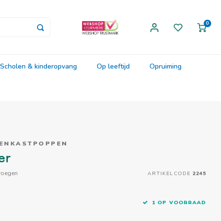
0
Scholen & kinderopvang
Op leeftijd
Opruiming
PENKASTPOPPEN
er
voegen
ARTIKELCODE
2245
1 OP VOORRAAD