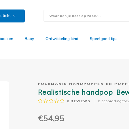
elicht
rboeken
Baby
Ontwikkeling kind
Speelgoed tips
FOLKMANIS HANDPOPPEN EN POP
Realistische handpop Bev
0
REVIEWS
Je beoordeling toe
€54,95