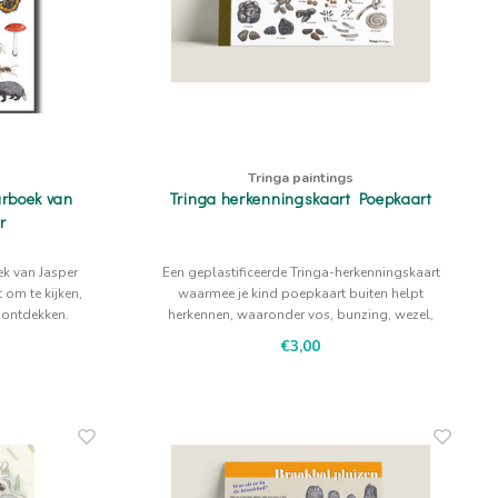
Tringa paintings
urboek van
Tringa herkenningskaart Poepkaart
r
ek van Jasper
Een geplastificeerde Tringa-herkenningskaart
 om te kijken,
waarmee je kind poepkaart buiten helpt
e ontdekken.
herkennen, waaronder vos, bunzing, wezel,
otter een raar geurtje, bestaan keutels van
€3,00
hazen, konijnen. De illustraties van Jasper de
Ruiter geven houvast bij rustig kijken