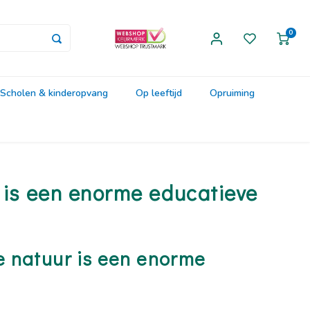
0
Scholen & kinderopvang
Op leeftijd
Opruiming
 is een enorme educatieve
e natuur is een enorme
d plaats buiten tussen bomen, onder de grond, aan het water en in