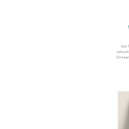
Een 
natuuril
De kaart
te 