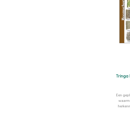
Tringa
Een gepl
waarme
herkenn
herkenn
herkenni
de R