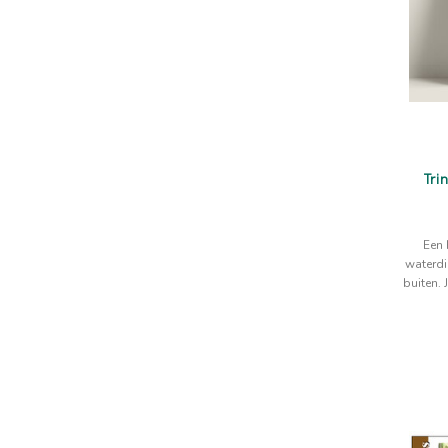
Tri
Een 
waterdi
buiten. J
welke 