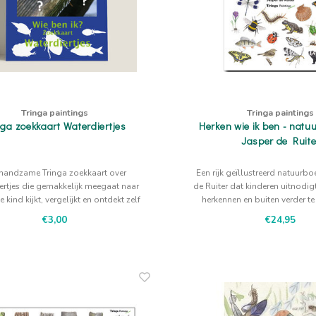
Tringa paintings
Tringa paintings
nga zoekkaart Waterdiertjes
Herken wie ik ben - natu
Jasper de Ruite
handzame Tringa zoekkaart over
Een rijk geïllustreerd natuurbo
ertjes die gemakkelijk meegaat naar
de Ruiter dat kinderen uitnodigt
e kind kijkt, vergelijkt en ontdekt zelf
herkennen en buiten verder t
soorten er in de omgeving te vinden
€3,00
€24,95
zijn.