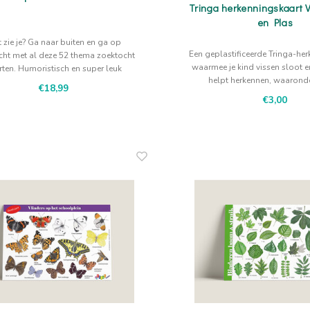
Tringa herkenningskaart V
en Plas
 zie je? Ga naar buiten en ga op
Een geplastificeerde Tringa-he
cht met al deze 52 thema zoektocht
waarmee je kind vissen sloot e
rten. Humoristisch en super leuk
helpt herkennen, waaronde
en, creatief gemaakt en geïllustreerd
€18,99
snoekbaars, voorn, karper, 
rgt voor fantastische zoektochten
€3,00
illustraties van Jasper de R
houvast bij rustig kijken en v