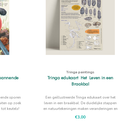
Tringa paintings
spannende
Tringa edukaart Het Leven in een
Braakbal
nende sporen
Een geïllustreerde Tringa edukaart over het
uiten op zoek
leven in een braakbal. De duidelijke stappen
tot keutels!
en natuurtekeningen maken veranderingen en
samenhang in de natuur zichtbaar.
€3,00