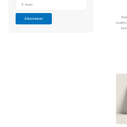
Wat
Abonneer
zoekto
kaa
geschrev
wat zo