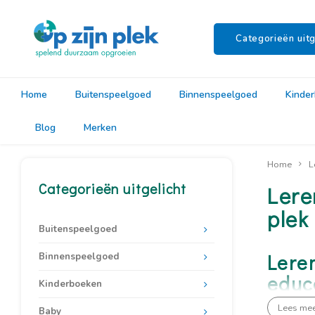
Categorieën uitg
Home
Buitenspeelgoed
Binnenspeelgoed
Kinde
Blog
Merken
Home
L
Categorieën uitgelicht
Lere
plek
Buitenspeelgoed
Lere
Binnenspeelgoed
educ
Kinderboeken
Lees me
Er is nauw
Baby