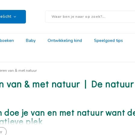
elicht
rboeken
Baby
Ontwikkeling kind
Speelgoed tips
eren van & met natuur
n van & met natuur | De natuur
n doe je van en met natuur want d
atieve plek
er
elijks een plek te noemen die meer leerzaam is dan de natuur. Alles vin