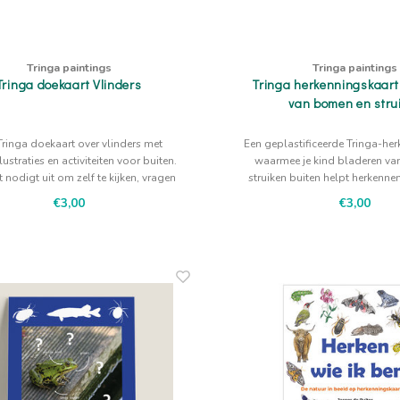
Tringa paintings
Tringa paintings
Tringa doekaart Vlinders
Tringa herkenningskaar
van bomen en stru
Tringa doekaart over vlinders met
Een geplastificeerde Tringa-he
lustraties en activiteiten voor buiten.
waarmee je kind bladeren v
 nodigt uit om zelf te kijken, vragen
struiken buiten helpt herkenn
stellen en verder te onderzoeken.
eik, berk, beuk, wilg, kastanje,
€3,00
€3,00
els, acacia. De illustraties v
Ruiter geven houvast bij rust