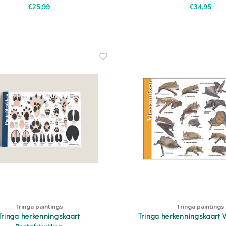
ijk je ogen uit met het prachtig
€25,99
€34,95
geïllustreerde bosboek!
Tringa paintings
Tringa paintings
Tringa herkenningskaart
Tringa herkenningskaart 