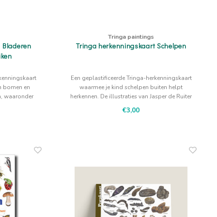
Tringa paintings
t Bladeren
Tringa herkenningskaart Schelpen
iken
rkenningskaart
Een geplastificeerde Tringa-herkenningskaart
an bomen en
waarmee je kind schelpen buiten helpt
en, waaronder
herkennen. De illustraties van Jasper de Ruiter
 plataan, es,
geven houvast bij rustig kijken en vergelijken.
€3,00
an Jasper de
ig kijken e