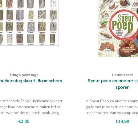
Tringa paintings
Lemniscaat
 herkenningskaart Boomschors
Speur poep en andere 
sporen
astificeerde Tringa-herkenningskaart
In Speur Poep en andere span
e je kind boomschors buiten helpt
ga je met je boek in de hand b
en, waaronder eik, berk, beuk, wilg,
naar sporen. Van vossenpoep 
en aan hun schors met deze handige
€3,00
€14,99
ngskaart /. De illustraties van Jasper
uiter geven houvast bij rustig ki