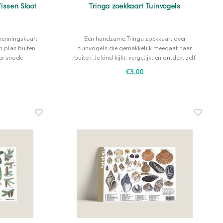
issen Sloot
Tringa zoekkaart Tuinvogels
rkenningskaart
Een handzame Tringa zoekkaart over
n plas buiten
tuinvogels die gemakkelijk meegaat naar
r snoek,
buiten. Je kind kijkt, vergelijkt en ontdekt zelf
paling. De
welke soorten er in de omgeving te vinden
€3,00
uiter geven
zijn.
ergelijken.