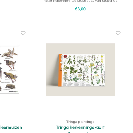
helpt herkennen. De illustraties van Jasper de
Ruiter geven houvast bij rustig kijken en
€3,00
vergelijken.
Tringa paintings
Vleermuizen
Tringa herkenningskaart