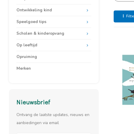
de lucht. 
Ontwikkeling kind
zintuigen 
Filt
Speelgoed tips
plek dus w
Dus ga naa
Scholen & kinderopvang
Op leeftijd
Opruiming
Merken
Nieuwsbrief
Ontvang de laatste updates, nieuws en
aanbiedingen via email