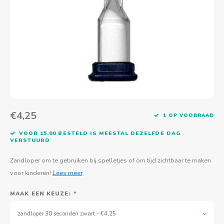
Actief buitenspelen
Muziekspeelgoed
Zoekboeken & doeboeken
Thuis leren
Duurzaam Speelgoed
Basis voor - Zintuigelijke beleving
Vanaf 8 jaar
The C
Vogelf
Water
Educa
Tuinieren & koken
Technisch Speelgoed
Quiet books
Boek en spel voor volwassenen
Sinterklaas & kerst
Ander basismateriaal
Vanaf 10 jaar
Jongl
Knikk
Fietsen en rijdend speelgoed
Spellen en puzzels
School & onderweg
Jongeren en volwassenen
Frisb
Teams
Creatief speelgoed
Schoolmeubilair
Beweg
Cijfer
€4,25
1 OP VOORRAAD
Overi
Puzze
VOOR 15.00 BESTELD IS MEESTAL DEZELFDE DAG
VERSTUURD
Yogas
Zandloper om te gebruiken bij spelletjes of om tijd zichtbaar te maken
voor kinderen!
Lees meer
MAAK EEN KEUZE:
*
zandloper 30 seconden zwart - €4,25