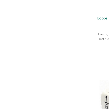
Dobbels
Handig l
met 5 