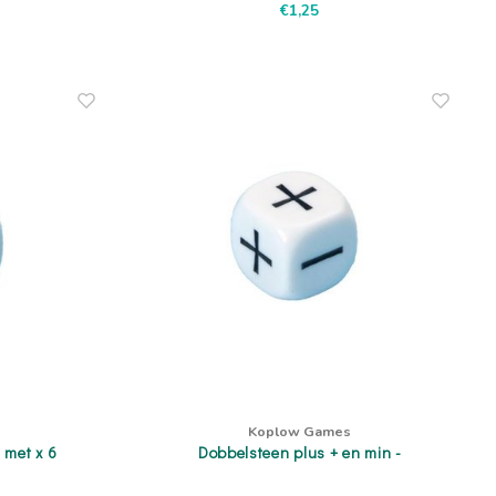
€1,25
Koplow Games
 met x 6
Dobbelsteen plus + en min -