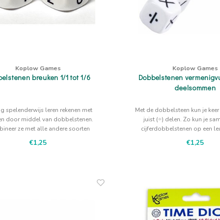
Koplow Games
Koplow Games
elstenen breuken 1/1 tot 1/6
Dobbelstenen vermenigv
deelsommen
g spelenderwijs leren rekenen met
Met de dobbelsteen kun je keer
en door middel van dobbelstenen.
juist (÷) delen. Zo kun je s
ineer ze met alle andere soorten
cijferdobbelstenen op een le
belstenen van Koplow Games.
manier leren reken
€1,25
€1,25