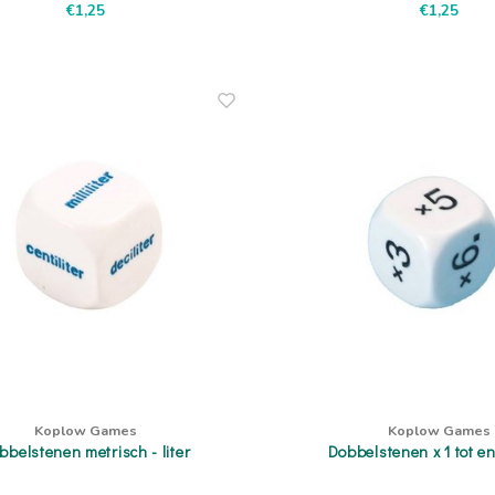
€1,25
€1,25
Koplow Games
Koplow Games
bbelstenen metrisch - liter
Dobbelstenen x 1 tot en