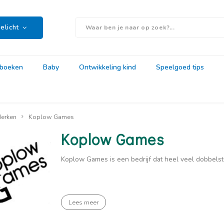
elicht
rboeken
Baby
Ontwikkeling kind
Speelgoed tips
erken
Koplow Games
Koplow Games
Koplow Games is een bedrijf dat heel veel dobbelste
Lees meer