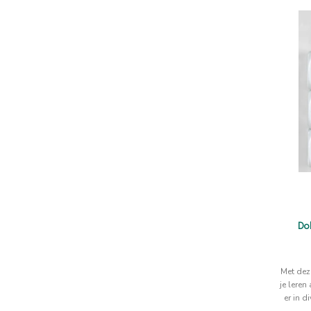
Do
Met dez
je leren
er in d