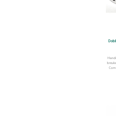
Dobb
Handi
breuk
Comb
dob