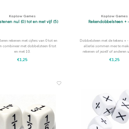
Koplow Games
Koplow Games
tenen nul (0) tot en met vijf (5)
Rekendobbelsteen + - 
eren rekenen met cijfers van 0 tot en
Dobbelsteen met de tekens + - 
en combineer met dobbelsteen 6 tot
allerlei sommen mee te make
en met 10.
rekenen of jezelf of anderen 
€1,25
€1,25