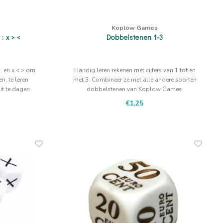
Koplow Games
: x > <
Dobbelstenen 1-3
: en x < > om
Handig leren rekenen met cijfers van 1 tot en
n, te leren
met 3. Combineer ze met alle andere soorten
uit te dagen
dobbelstenen van Koplow Games.
€1,25