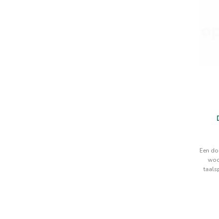
Een do
woo
taalsp