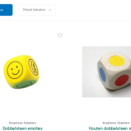
ers
Meest bekeken
Koplow Games
Koplow Games
Dobbelsteen emoties
Houten dobbelsteen 