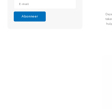
Deze
Abonneer
teke
hul