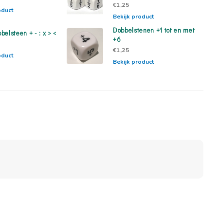
€1,25
oduct
Bekijk product
Dobbelstenen +1 tot en met
elsteen + - : x > <
+6
€1,25
oduct
Bekijk product