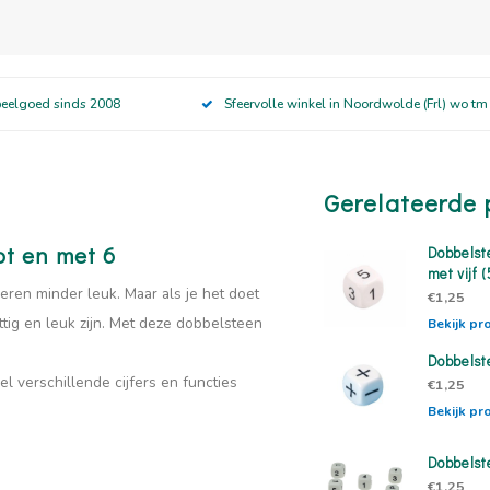
peelgoed sinds 2008
Sfeervolle winkel in Noordwolde (Frl) wo tm
Gerelateerde 
ot en met 6
Dobbelste
met vijf (
ren minder leuk. Maar als je het doet
€1,25
tig en leuk zijn. Met deze dobbelsteen
Bekijk pr
Dobbelst
 verschillende cijfers en functies
€1,25
Bekijk pr
Dobbelst
€1,25