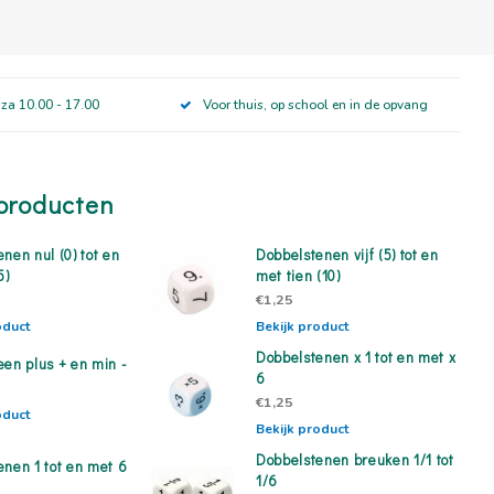
 za 10.00 - 17.00
Voor thuis, op school en in de opvang
producten
nen nul (0) tot en
Dobbelstenen vijf (5) tot en
5)
met tien (10)
€1,25
oduct
Bekijk product
Dobbelstenen x 1 tot en met x
een plus + en min -
6
€1,25
oduct
Bekijk product
Dobbelstenen breuken 1/1 tot
enen 1 tot en met 6
1/6