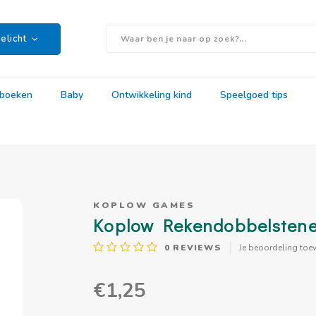
elicht
rboeken
Baby
Ontwikkeling kind
Speelgoed tips
KOPLOW GAMES
Koplow Rekendobbelstenen
0
REVIEWS
Je beoordeling toe
€1,25