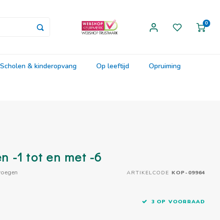
0
Scholen & kinderopvang
Op leeftijd
Opruiming
 -1 tot en met -6
voegen
ARTIKELCODE
KOP-09964
3 OP VOORRAAD