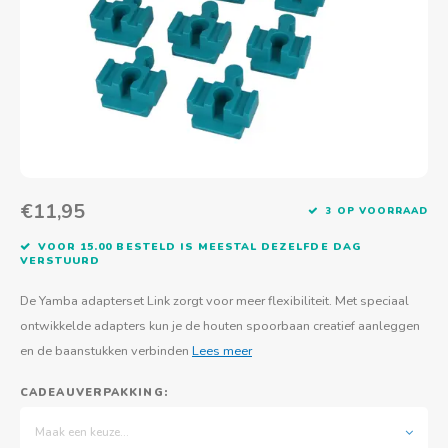
Actief buitenspelen
Muziekspeelgoed
Zoekboeken & doeboeken
Thuis leren
Duurzaam Speelgoed
Basis voor - Zintuigelijke beleving
Vanaf 8 jaar
The C
Vogelf
Water
Educa
Tuinieren & koken
Technisch Speelgoed
Quiet books
Boek en spel voor volwassenen
Sinterklaas & kerst
Ander basismateriaal
Vanaf 10 jaar
Jongl
Knikk
Fietsen en rijdend speelgoed
Spellen en puzzels
School & onderweg
Jongeren en volwassenen
Frisb
Teams
Creatief speelgoed
Schoolmeubilair
Beweg
Cijfer
€11,95
3 OP VOORRAAD
Overi
Puzze
VOOR 15.00 BESTELD IS MEESTAL DEZELFDE DAG
VERSTUURD
Yogas
De Yamba adapterset Link zorgt voor meer flexibiliteit. Met speciaal
ontwikkelde adapters kun je de houten spoorbaan creatief aanleggen
en de baanstukken verbinden
Lees meer
CADEAUVERPAKKING:
Maak een keuze...