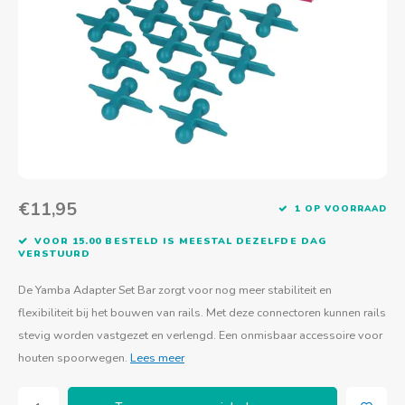
Actief buitenspelen
Muziekspeelgoed
Zoekboeken & doeboeken
Thuis leren
Duurzaam Speelgoed
Basis voor - Zintuigelijke beleving
Vanaf 8 jaar
The C
Vogelf
Water
Educa
Tuinieren & koken
Technisch Speelgoed
Quiet books
Boek en spel voor volwassenen
Sinterklaas & kerst
Ander basismateriaal
Vanaf 10 jaar
Jongl
Knikk
Fietsen en rijdend speelgoed
Spellen en puzzels
School & onderweg
Jongeren en volwassenen
Frisb
Teams
Creatief speelgoed
Schoolmeubilair
Beweg
Cijfer
€11,95
1 OP VOORRAAD
Overi
Puzze
VOOR 15.00 BESTELD IS MEESTAL DEZELFDE DAG
VERSTUURD
Yogas
De Yamba Adapter Set Bar zorgt voor nog meer stabiliteit en
flexibiliteit bij het bouwen van rails. Met deze connectoren kunnen rails
stevig worden vastgezet en verlengd. Een onmisbaar accessoire voor
houten spoorwegen.
Lees meer