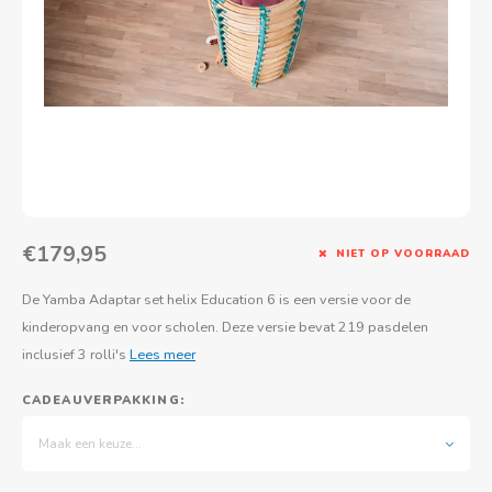
Actief buitenspelen
Muziekspeelgoed
Zoekboeken & doeboeken
Thuis leren
Duurzaam Speelgoed
Basis voor - Zintuigelijke beleving
Vanaf 8 jaar
The C
Vogelf
Water
Educa
Tuinieren & koken
Technisch Speelgoed
Quiet books
Boek en spel voor volwassenen
Sinterklaas & kerst
Ander basismateriaal
Vanaf 10 jaar
Jongl
Knikk
Fietsen en rijdend speelgoed
Spellen en puzzels
School & onderweg
Jongeren en volwassenen
Frisb
Teams
Creatief speelgoed
Schoolmeubilair
Beweg
Cijfer
€179,95
NIET OP VOORRAAD
Overi
Puzze
De Yamba Adaptar set helix Education 6 is een versie voor de
Yogas
kinderopvang en voor scholen. Deze versie bevat 219 pasdelen
inclusief 3 rolli's
Lees meer
CADEAUVERPAKKING:
Maak een keuze...