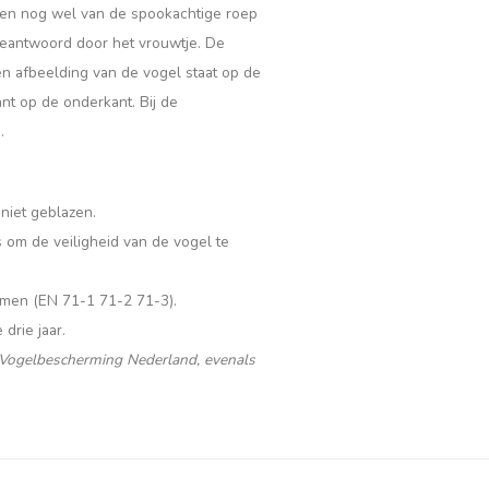
hien nog wel van de spookachtige roep
 beantwoord door het vrouwtje. De
Een afbeelding van de vogel staat op de
nt op de onderkant. Bij de
.
niet geblazen.
 om de veiligheid van de vogel te
rmen (EN 71-1 71-2 71-3).
drie jaar.
 Vogelbescherming Nederland, evenals