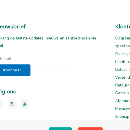
euwsbrief
Klant
vang de laatste updates, nieuws en aanbiedingen via
Opgroei
il
speelg
Over sp
Klanten
Betaalm
Abonneer
Verzend
Retourn
lg ons
Gebruik
Algeme
Privacyv
Sitemap
Disclai