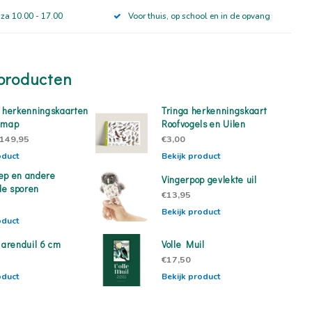
 za 10.00 - 17.00
Voor thuis, op school en in de opvang
producten
7 herkenningskaarten
Tringa herkenningskaart
gmap
Roofvogels en Uilen
149,95
€3,00
oduct
Bekijk product
ep en andere
Vingerpop gevlekte uil
e sporen
€13,95
Bekijk product
oduct
 arenduil 6 cm
Volle Muil
€17,50
oduct
Bekijk product