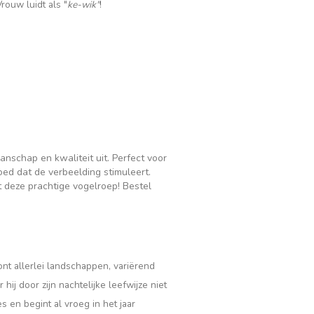
Vrouw luidt als "
ke-wik"
!
manschap en kwaliteit uit. Perfect voor
oed dat de verbeelding stimuleert.
t deze prachtige vogelroep! Bestel
nt allerlei landschappen, variërend
ij door zijn nachtelijke leefwijze niet
 en begint al vroeg in het jaar