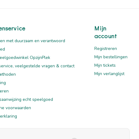
enservice
Mijn
account
en met duurzaam en verantwoord
Registreren
oed
Mijn bestellingen
eelgoedwinkel OpzijnPlek
Mijn tickets
service, veelgestelde vragen & contact
Mijn verlanglijst
ethoden
ing
eren
saanwijzing echt speelgoed
ne voorwaarden
erklaring
mer