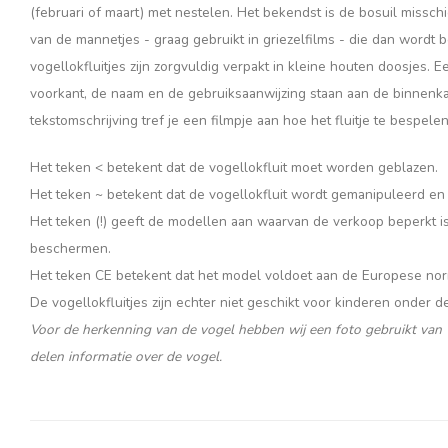
(februari of maart) met nestelen. Het bekendst is de bosuil missc
van de mannetjes - graag gebruikt in griezelfilms - die dan wordt
vogellokfluitjes zijn zorgvuldig verpakt in kleine houten doosjes. 
voorkant, de naam en de gebruiksaanwijzing staan ​​aan de binnenka
tekstomschrijving tref je een filmpje aan hoe het fluitje te bespelen
Het teken < betekent dat de vogellokfluit moet worden geblazen.
Het teken ~ betekent dat de vogellokfluit wordt gemanipuleerd en 
Het teken (!) geeft de modellen aan waarvan de verkoop beperkt is
beschermen.
Het teken CE betekent dat het model voldoet aan de Europese no
De vogellokfluitjes zijn echter niet geschikt voor kinderen onder de 
Voor de herkenning van de vogel hebben wij een foto gebruikt van
delen informatie over de vogel.