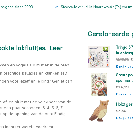
peelgoed sinds 2008
Sfeervolle winkel in Noordwolde (Frl) wo tm
Gerelateerde 
kte lokfluitjes. Leer
Tringa 5
in opber
€
€169,95
omen en vogels als muziek in de oren
Bekijk pr
n prachtige ballades en klanken zelf
Speur po
spannend
gen voor jezelf en je kind? Geniet dan
€14,99
Bekijk pr
af, en sluit met de wijsvinger van de
Holztiger
ht een paar seconden. 3. 4, 5, 6, 7,).
€7,50
t op de opening van de punt.
Eindig
Bekijk pr
continent ter wereld voorkomt.