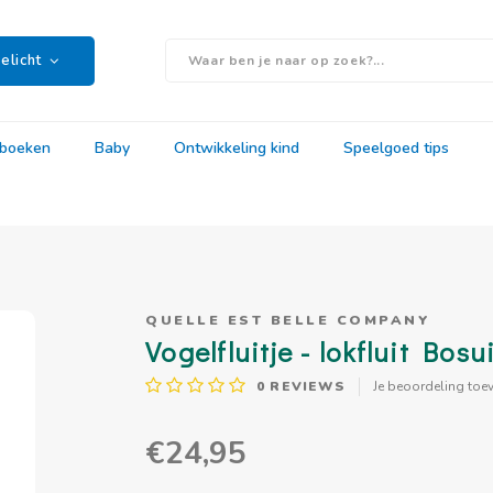
elicht
rboeken
Baby
Ontwikkeling kind
Speelgoed tips
QUELLE EST BELLE COMPANY
Vogelfluitje - lokfluit Bosui
0
REVIEWS
Je beoordeling toe
€24,95