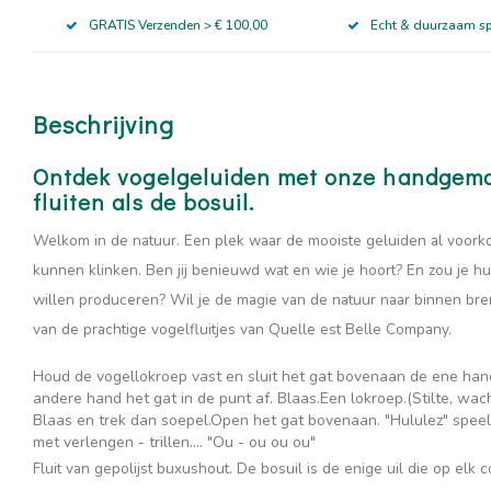
GRATIS Verzenden > € 100,00
Echt & duurzaam s
Beschrijving
Ontdek vogelgeluiden met onze handgemaa
fluiten als de bosuil.
Welkom in de natuur. Een plek waar de mooiste geluiden al voork
kunnen klinken. Ben jij benieuwd wat en wie je hoort? En zou je hu
willen produceren? Wil je de magie van de natuur naar binnen bren
van de prachtige vogelfluitjes van Quelle est Belle Company.
Houd de vogellokroep vast en sluit het gat bovenaan de ene hand 
andere hand het gat in de punt af.
Blaas.
Een lokroep.
(Stilte, wac
Blaas en trek dan soepel.
Open het gat bovenaan.
"Hululez" speel
met verlengen - trillen.
… "Ou - ou ou ou"
Fluit van g
epolijst buxushout. De bosuil is de enige uil die op elk 