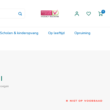
0
Scholen & kinderopvang
Op leeftijd
Opruiming
l
voegen
NIET OP VOORRAAD