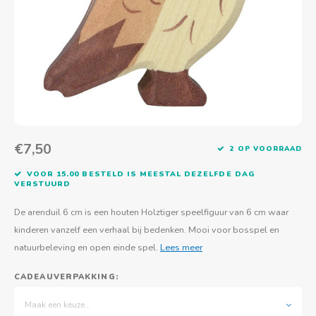
Actief buitenspelen
Muziekspeelgoed
Zoekboeken & doeboeken
Thuis leren
Duurzaam Speelgoed
Basis voor - Zintuigelijke beleving
Vanaf 8 jaar
The C
Vogelf
Water
Educa
Tuinieren & koken
Technisch Speelgoed
Quiet books
Boek en spel voor volwassenen
Sinterklaas & kerst
Ander basismateriaal
Vanaf 10 jaar
Jongl
Knikk
Fietsen en rijdend speelgoed
Spellen en puzzels
School & onderweg
Jongeren en volwassenen
Frisb
Teams
Creatief speelgoed
Schoolmeubilair
Beweg
Cijfer
€7,50
2 OP VOORRAAD
Overi
Puzze
VOOR 15.00 BESTELD IS MEESTAL DEZELFDE DAG
VERSTUURD
Yogas
De arenduil 6 cm is een houten Holztiger speelfiguur van 6 cm waar
kinderen vanzelf een verhaal bij bedenken. Mooi voor bosspel en
natuurbeleving en open einde spel.
Lees meer
CADEAUVERPAKKING:
Maak een keuze...