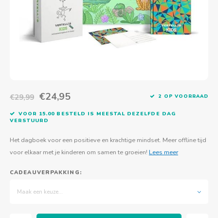
Actief buitenspelen
Muziekspeelgoed
Zoekboeken & doeboeken
Thuis leren
Duurzaam Speelgoed
Basis voor - Zintuigelijke beleving
Vanaf 8 jaar
The C
Vogelf
Water
Educa
Tuinieren & koken
Technisch Speelgoed
Quiet books
Boek en spel voor volwassenen
Sinterklaas & kerst
Ander basismateriaal
Vanaf 10 jaar
Jongl
Knikk
Fietsen en rijdend speelgoed
Spellen en puzzels
School & onderweg
Jongeren en volwassenen
Frisb
Teams
Creatief speelgoed
Schoolmeubilair
Beweg
Cijfer
€24,95
€29,99
2 OP VOORRAAD
VOOR 15.00 BESTELD IS MEESTAL DEZELFDE DAG
Overi
Puzze
VERSTUURD
Yogas
Het dagboek voor een positieve en krachtige mindset. Meer offline tijd
voor elkaar met je kinderen om samen te groeien!
Lees meer
CADEAUVERPAKKING:
Maak een keuze...