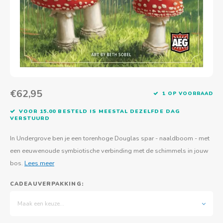
Actief buitenspelen
Muziekspeelgoed
Zoekboeken & doeboeken
Thuis leren
Duurzaam Speelgoed
Basis voor - Zintuigelijke beleving
Vanaf 8 jaar
The C
Vogelf
Water
Educa
Tuinieren & koken
Technisch Speelgoed
Quiet books
Boek en spel voor volwassenen
Sinterklaas & kerst
Ander basismateriaal
Vanaf 10 jaar
Jongl
Knikk
Fietsen en rijdend speelgoed
Spellen en puzzels
School & onderweg
Jongeren en volwassenen
Frisb
Teams
Creatief speelgoed
Schoolmeubilair
€62,95
Beweg
Cijfer
1 OP VOORRAAD
VOOR 15.00 BESTELD IS MEESTAL DEZELFDE DAG
Overi
Puzze
VERSTUURD
In Undergrove ben je een torenhoge Douglas spar - naaldboom - met
Yogas
een eeuwenoude symbiotische verbinding met de schimmels in jouw
bos.
Lees meer
CADEAUVERPAKKING:
Maak een keuze...