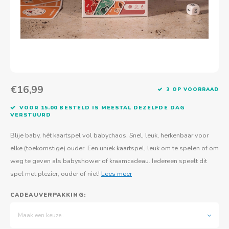
Actief buitenspelen
Muziekspeelgoed
Zoekboeken & doeboeken
Thuis leren
Duurzaam Speelgoed
Basis voor - Zintuigelijke beleving
Vanaf 8 jaar
The C
Vogelf
Water
Educa
Tuinieren & koken
Technisch Speelgoed
Quiet books
Boek en spel voor volwassenen
Sinterklaas & kerst
Ander basismateriaal
Vanaf 10 jaar
Jongl
Knikk
Fietsen en rijdend speelgoed
Spellen en puzzels
School & onderweg
Jongeren en volwassenen
Frisb
Teams
Creatief speelgoed
Schoolmeubilair
€16,99
3 OP VOORRAAD
Beweg
Cijfer
VOOR 15.00 BESTELD IS MEESTAL DEZELFDE DAG
VERSTUURD
Overi
Puzze
Blije baby, hét kaartspel vol babychaos. Snel, leuk, herkenbaar voor
Yogas
elke (toekomstige) ouder. Een uniek kaartspel, leuk om te spelen of om
weg te geven als babyshower of kraamcadeau. Iedereen speelt dit
spel met plezier, ouder of niet!
Lees meer
CADEAUVERPAKKING:
Maak een keuze...