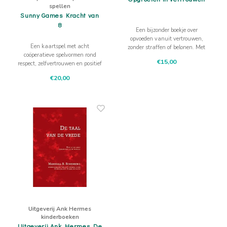
spellen
Sunny Games Kracht van
8
Een bijzonder boekje over
opvoeden vanuit vertrouwen,
Een kaartspel met acht
zonder straffen of belonen. Met
coöperatieve spelvormen rond
waardevolle inzichten en
€15,00
respect, zelfvertrouwen en positief
praktische oefeningen voor
omgaan met elkaar.
ouders, leerkrachten en iedereen
€20,00
die met kinderen leeft of werkt.
Uitgeverij Ank Hermes
kinderboeken
Uitgeverij Ank Hermes De