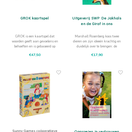
Actief buitenspelen
Muziekspeelgoed
Zoekboeken & doeboeken
Thuis leren
Duurzaam Speelgoed
Basis voor - Zintuigelijke beleving
Vanaf 8 jaar
The C
Vogelf
Water
Educa
GROK kaartspel
Uitgeverij SWP De Jakhals
Tuinieren & koken
Technisch Speelgoed
Quiet books
Boek en spel voor volwassenen
Sinterklaas & kerst
Ander basismateriaal
Vanaf 10 jaar
en de Giraf in ons
Jongl
Knikk
Fietsen en rijdend speelgoed
Spellen en puzzels
School & onderweg
Jongeren en volwassenen
GROK is een kaartspel dat
Marshall Rosenberg koos twee
Frisb
Teams
woorden geeft aan gevoelens en
dieren om zijn ideeën krachtig en
behoeften en is gebaseerd op
duidelijk over te brengen: de
Creatief speelgoed
Schoolmeubilair
Geweldloos Communiceren van
jakhals en de giraf
€47,50
€17,90
Beweg
Cijfer
Marshall Rosenberg.
Overi
Puzze
Yogas
Sunny Games coöperatieve
Opgroeien in vertrouwen