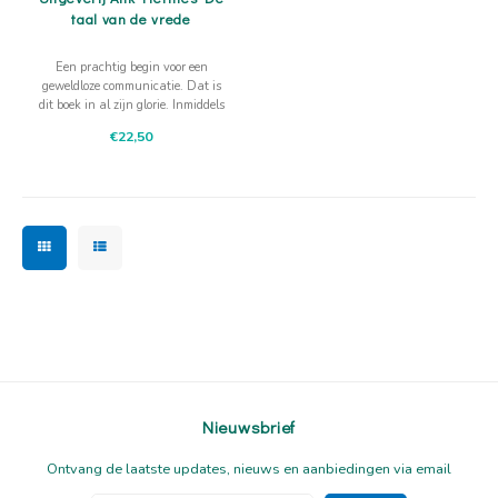
taal van de vrede
Een prachtig begin voor een
geweldloze communicatie. Dat is
dit boek in al zijn glorie. Inmiddels
overleden is Marshall Rosenberg
€22,50
de grondlegger van dit
gedachtegoed.
Nieuwsbrief
Ontvang de laatste updates, nieuws en aanbiedingen via email