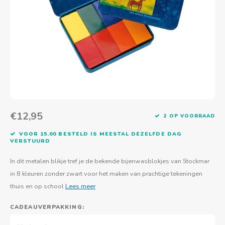
Actief buitenspelen
Muziekspeelgoed
Zoekboeken & doeboeken
Thuis leren
Duurzaam Speelgoed
Basis voor - Zintuigelijke beleving
Vanaf 8 jaar
The C
Vogelf
Water
Educa
Tuinieren & koken
Technisch Speelgoed
Quiet books
Boek en spel voor volwassenen
Sinterklaas & kerst
Ander basismateriaal
Vanaf 10 jaar
Jongl
Knikk
Fietsen en rijdend speelgoed
Spellen en puzzels
School & onderweg
Jongeren en volwassenen
Frisb
Teams
Creatief speelgoed
Schoolmeubilair
Beweg
Cijfer
€12,95
2 OP VOORRAAD
Overi
Puzze
VOOR 15.00 BESTELD IS MEESTAL DEZELFDE DAG
VERSTUURD
Yogas
In dit metalen blikje tref je de bekende bijenwasblokjes van Stockmar
in 8 kleuren zonder zwart voor het maken van prachtige tekeningen
thuis en op school
Lees meer
CADEAUVERPAKKING: